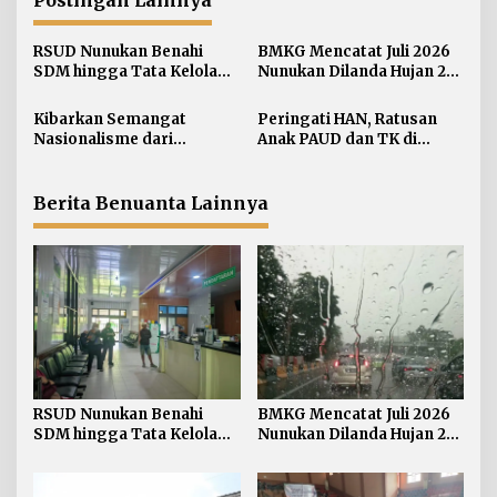
s
i
RSUD Nunukan Benahi
BMKG Mencatat Juli 2026
p
SDM hingga Tata Kelola
Nunukan Dilanda Hujan 23
o
Pelayanan
Hari
s
Kibarkan Semangat
Peringati HAN, Ratusan
Nasionalisme dari
Anak PAUD dan TK di
Perbatasan, Bendera
Nunukan Adu Kreativitas
Merah Putih 81 Meter
Lomba Menggambar dan
Dibentangkan di Sebatik
Mewarnai
Berita Benuanta Lainnya
RSUD Nunukan Benahi
BMKG Mencatat Juli 2026
SDM hingga Tata Kelola
Nunukan Dilanda Hujan 23
Pelayanan
Hari