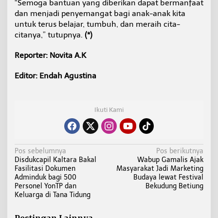
“Semoga bantuan yang diberikan dapat bermanfaat
dan menjadi penyemangat bagi anak-anak kita
untuk terus belajar, tumbuh, dan meraih cita-
citanya,” tutupnya.
(*)
Reporter: Novita A.K
Editor: Endah Agustina
Ikuti Kami
N
Pos sebelumnya
Pos berikutnya
Disdukcapil Kaltara Bakal
Wabup Gamalis Ajak
a
Fasilitasi Dokumen
Masyarakat Jadi Marketing
v
Adminduk bagi 500
Budaya lewat Festival
i
Personel YonTP dan
Bekudung Betiung
Keluarga di Tana Tidung
g
a
Postingan Lainnya