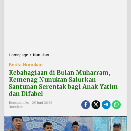
Homepage
/
Nunukan
K
e
Berita Nunukan
b
a
Kebahagiaan di Bulan Muharram,
h
Kemenag Nunukan Salurkan
a
Santunan Serentak bagi Anak Yatim
g
i
dan Difabel
a
a
Benuanta06
25 Juni 2026
Nunukan
n
d
i
B
u