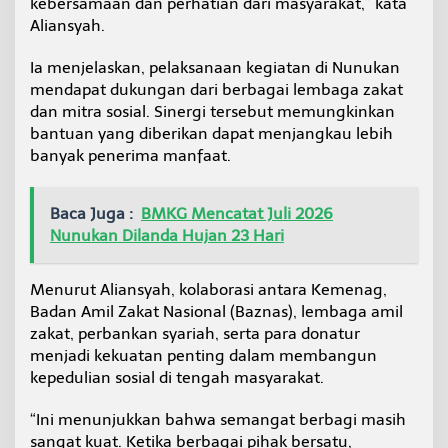
kebersamaan dan perhatian dari masyarakat,” kata
b
Aliansyah.
a
g
Ia menjelaskan, pelaksanaan kegiatan di Nunukan
i
A
mendapat dukungan dari berbagai lembaga zakat
n
dan mitra sosial. Sinergi tersebut memungkinkan
a
bantuan yang diberikan dapat menjangkau lebih
k
banyak penerima manfaat.
Y
a
t
Baca Juga :
BMKG Mencatat Juli 2026
i
m
Nunukan Dilanda Hujan 23 Hari
d
a
n
Menurut Aliansyah, kolaborasi antara Kemenag,
D
Badan Amil Zakat Nasional (Baznas), lembaga amil
i
zakat, perbankan syariah, serta para donatur
f
menjadi kekuatan penting dalam membangun
a
b
kepedulian sosial di tengah masyarakat.
e
l
“Ini menunjukkan bahwa semangat berbagi masih
sangat kuat. Ketika berbagai pihak bersatu,