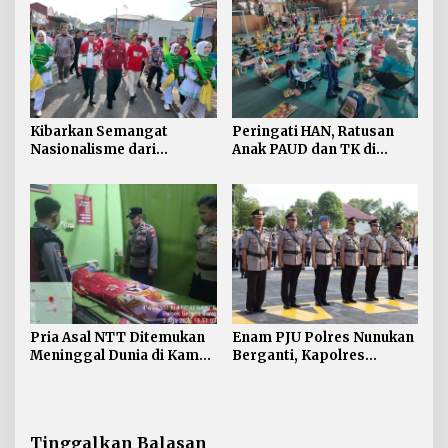
Kibarkan Semangat
Peringati HAN, Ratusan
Nasionalisme dari
Anak PAUD dan TK di
Perbatasan, Bendera
Nunukan Adu Kreativitas
Merah Putih 81 Meter
Lomba Menggambar dan
Dibentangkan di Sebatik
Mewarnai
Pria Asal NTT Ditemukan
Enam PJU Polres Nunukan
Meninggal Dunia di Kamar
Berganti, Kapolres
Kos Sebatik Barat
Tekankan Displin
Personel
Tinggalkan Balasan