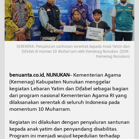
l
a
n
M
u
h
a
r
SERENTAK: Penyaluran santunan serentak kepada Anak Yatim dan
r
Difabel di momen 10 Muharram oleh Kemenag Nunukan. (DOK:
a
Kemenag Nunukan)
m
,
K
benuanta.co.id, NUNUKAN
– Kementerian Agama
e
(Kemenag) Kabupaten Nunukan menggelar
m
e
kegiatan Lebaran Yatim dan Difabel sebagai bagian
n
dari program nasional Kementerian Agama RI yang
a
dilaksanakan serentak di seluruh Indonesia pada
g
momentum 10 Muharram.
N
u
n
Kegiatan ini dilakukan dengan penyaluran santunan
u
kepada anak yatim dan penyandang disabilitas.
k
Program ini menjadi wujud kepedulian terhadap
a