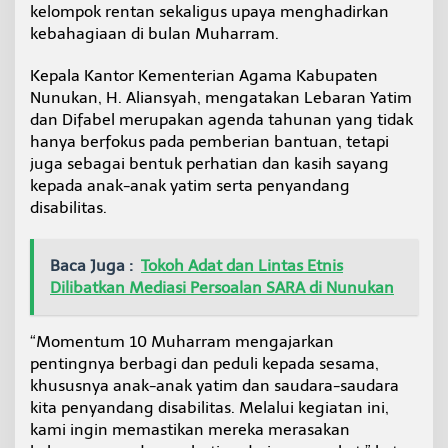
kelompok rentan sekaligus upaya menghadirkan
n
S
kebahagiaan di bulan Muharram.
a
l
Kepala Kantor Kementerian Agama Kabupaten
u
Nunukan, H. Aliansyah, mengatakan Lebaran Yatim
r
dan Difabel merupakan agenda tahunan yang tidak
k
a
hanya berfokus pada pemberian bantuan, tetapi
n
juga sebagai bentuk perhatian dan kasih sayang
S
kepada anak-anak yatim serta penyandang
a
disabilitas.
n
t
u
Baca Juga :
Tokoh Adat dan Lintas Etnis
n
a
Dilibatkan Mediasi Persoalan SARA di Nunukan
n
S
e
“Momentum 10 Muharram mengajarkan
r
pentingnya berbagi dan peduli kepada sesama,
e
khususnya anak-anak yatim dan saudara-saudara
n
kita penyandang disabilitas. Melalui kegiatan ini,
t
a
kami ingin memastikan mereka merasakan
k