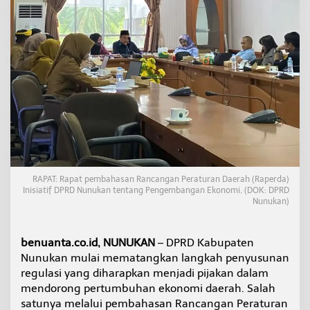
D
a
e
r
a
h
,
D
P
R
D
N
u
n
RAPAT: Rapat pembahasan Rancangan Peraturan Daerah (Raperda)
u
Inisiatif DPRD Nunukan tentang Pengembangan Ekonomi. (DOK: DPRD
k
Nunukan)
a
n
K
benuanta.co.id, NUNUKAN
– DPRD Kabupaten
e
b
Nunukan mulai mematangkan langkah penyusunan
u
regulasi yang diharapkan menjadi pijakan dalam
t
mendorong pertumbuhan ekonomi daerah. Salah
P
satunya melalui pembahasan Rancangan Peraturan
e