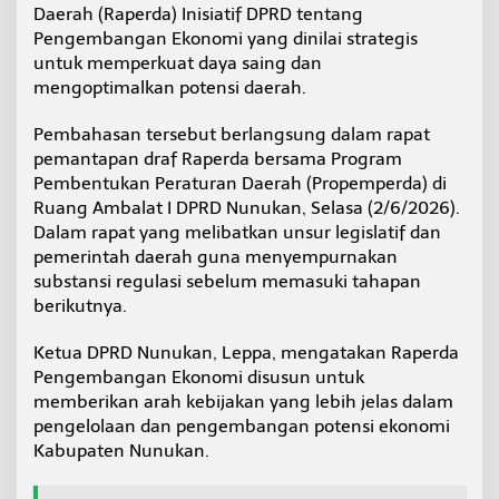
Daerah (Raperda) Inisiatif DPRD tentang
m
b
Pengembangan Ekonomi yang dinilai strategis
a
untuk memperkuat daya saing dan
h
mengoptimalkan potensi daerah.
a
s
Pembahasan tersebut berlangsung dalam rapat
a
n
pemantapan draf Raperda bersama Program
R
Pembentukan Peraturan Daerah (Propemperda) di
a
Ruang Ambalat I DPRD Nunukan, Selasa (2/6/2026).
p
Dalam rapat yang melibatkan unsur legislatif dan
e
r
pemerintah daerah guna menyempurnakan
d
substansi regulasi sebelum memasuki tahapan
a
berikutnya.
P
e
Ketua DPRD Nunukan, Leppa, mengatakan Raperda
n
g
Pengembangan Ekonomi disusun untuk
e
memberikan arah kebijakan yang lebih jelas dalam
m
pengelolaan dan pengembangan potensi ekonomi
b
Kabupaten Nunukan.
a
n
g