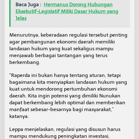
Baca Juga :
Hermanus Dorong Hubungan
a
n
Eksekutif-Legislatif Miliki Dasar Hukum yang
E
Jelas
k
o
n
Menurutnya, keberadaan regulasi tersebut penting
o
agar pembangunan ekonomi daerah memiliki
m
landasan hukum yang kuat sekaligus mampu
i
menjawab berbagai tantangan yang terus
berkembang.
“Raperda ini bukan hanya tentang aturan, tetapi
bagaimana kita menyiapkan landasan hukum yang
kuat untuk mendorong pertumbuhan ekonomi
daerah. Kita ingin potensi yang dimiliki Nunukan
dapat berkembang lebih optimal dan memberikan
manfaat sebesar-besarnya bagi masyarakat,”
katanya.
Leppa menjelaskan, regulasi yang disusun harus
mampu mendukung peningkatan investasi,