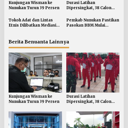
i
Kunjungan Wisman ke
Durasi Latihan
Nunukan Turun 39 Persen
Dipersingkat, 38 Calon
p
Paskibraka Nunukan
o
Digembleng Tampil
Tokoh Adat dan Lintas
Pemkab Nunukan Pastikan
s
Maksimal
Etnis Dilibatkan Mediasi
Pasokan BBM Mulai
Persoalan SARA di
Normal, 300 Ton Telah
Nunukan
Didistribusikan
Berita Benuanta Lainnya
Kunjungan Wisman ke
Durasi Latihan
Nunukan Turun 39 Persen
Dipersingkat, 38 Calon
Paskibraka Nunukan
Digembleng Tampil
Maksimal