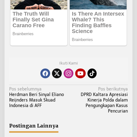
Ikuti Kami
N
Pos sebelumnya
Pos berikutnya
Herdman Beri Sinyal Eliano
DPRD Kaltara Apresiasi
a
Reijnders Masuk Skuad
Kinerja Polda dalam
v
Indonesia di AFF
Pengungkapan Kasus
i
Pencurian
g
a
Postingan Lainnya
s