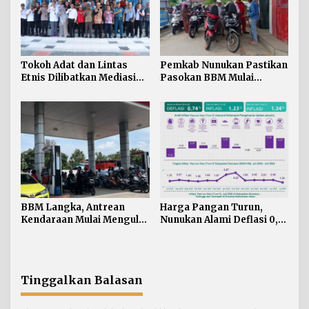
Tokoh Adat dan Lintas
Pemkab Nunukan Pastikan
Etnis Dilibatkan Mediasi
Pasokan BBM Mulai
Persoalan SARA di
Normal, 300 Ton Telah
Nunukan
Didistribusikan
BBM Langka, Antrean
Harga Pangan Turun,
Kendaraan Mulai Mengular
Nunukan Alami Deflasi 0,74
di Sejumlah APMS
Persen di Juli 2026
Nunukan
Tinggalkan Balasan