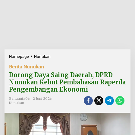
Homepage
/
Nunukan
D
o
Berita Nunukan
r
o
Dorong Daya Saing Daerah, DPRD
n
Nunukan Kebut Pembahasan Raperda
g
Pengembangan Ekonomi
D
a
Benuanta06
2 Juni 2026
y
Nunukan
a
S
a
i
n
g