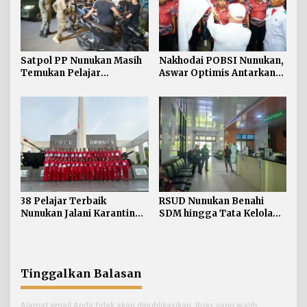
Satpol PP Nunukan Masih
Nakhodai POBSI Nunukan,
Temukan Pelajar
Aswar Optimis Antarkan
Berkeliaran di Jam Malam
Atlet Berlaga ke BK PON
38 Pelajar Terbaik
RSUD Nunukan Benahi
Nunukan Jalani Karantina,
SDM hingga Tata Kelola
Siap Kibarkan Merah Putih
Pelayanan
di HUT RI ke-81
Tinggalkan Balasan
Alamat email Anda tidak akan dipublikasikan.
Ruas yang wajib