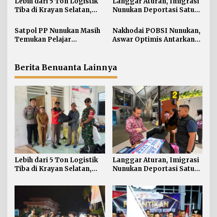
s
Lebih dari 5 Ton Logistik
Langgar Aturan, Imigrasi
i
Tiba di Krayan Selatan,
Nunukan Deportasi Satu
BPBD Salurkan Bantuan
WN Filipina lewat Bandara
p
untuk 460 KK Terdampak
Soetta
Satpol PP Nunukan Masih
Nakhodai POBSI Nunukan,
o
Temukan Pelajar
Aswar Optimis Antarkan
s
Berkeliaran di Jam Malam
Atlet Berlaga ke BK PON
Berita Benuanta Lainnya
Lebih dari 5 Ton Logistik
Langgar Aturan, Imigrasi
Tiba di Krayan Selatan,
Nunukan Deportasi Satu
BPBD Salurkan Bantuan
WN Filipina lewat Bandara
untuk 460 KK Terdampak
Soetta