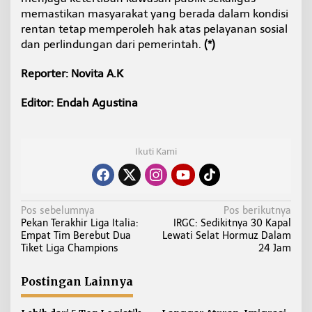
memastikan masyarakat yang berada dalam kondisi
rentan tetap memperoleh hak atas pelayanan sosial
dan perlindungan dari pemerintah.
(*)
Reporter: Novita A.K
Editor: Endah Agustina
Ikuti Kami
N
Pos sebelumnya
Pos berikutnya
Pekan Terakhir Liga Italia:
IRGC: Sedikitnya 30 Kapal
a
Empat Tim Berebut Dua
Lewati Selat Hormuz Dalam
v
Tiket Liga Champions
24 Jam
i
g
Postingan Lainnya
a