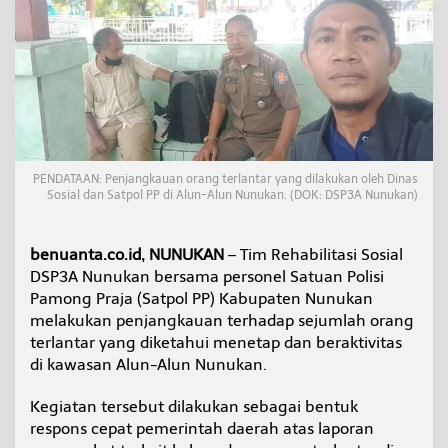
a
r
g
a
,
P
e
m
k
a
PENDATAAN: Penjangkauan orang terlantar yang dilakukan oleh Dinas
b
Sosial dan Satpol PP di Alun-Alun Nunukan. (DOK: DSP3A Nunukan)
N
u
n
benuanta.co.id, NUNUKAN
– Tim Rehabilitasi Sosial
u
DSP3A Nunukan bersama personel Satuan Polisi
k
Pamong Praja (Satpol PP) Kabupaten Nunukan
a
n
melakukan penjangkauan terhadap sejumlah orang
D
terlantar yang diketahui menetap dan beraktivitas
a
di kawasan Alun-Alun Nunukan.
t
a
Kegiatan tersebut dilakukan sebagai bentuk
O
r
respons cepat pemerintah daerah atas laporan
a