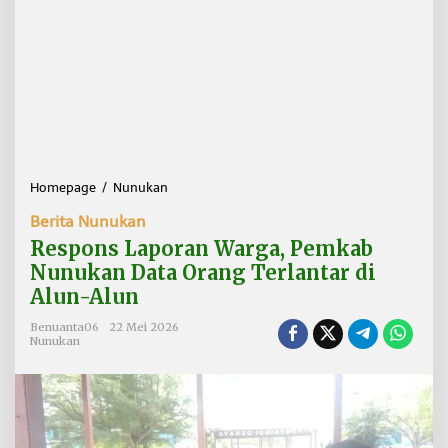
Homepage
/
Nunukan
R
e
Berita Nunukan
s
p
Respons Laporan Warga, Pemkab
o
Nunukan Data Orang Terlantar di
n
Alun-Alun
s
L
Benuanta06
22 Mei 2026
a
Nunukan
p
o
r
a
n
W