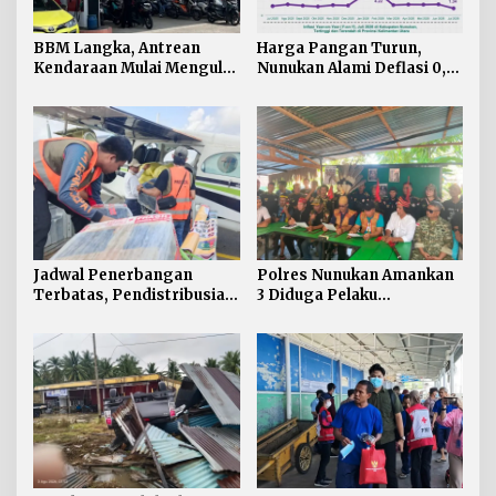
BBM Langka, Antrean
Harga Pangan Turun,
Kendaraan Mulai Mengular
Nunukan Alami Deflasi 0,74
di Sejumlah APMS
Persen di Juli 2026
Nunukan
Jadwal Penerbangan
Polres Nunukan Amankan
Terbatas, Pendistribusian
3 Diduga Pelaku
Bantuan untuk Krayan
Penyebaran Konten SARA
Selatan Dialihkan lewat
Malinau