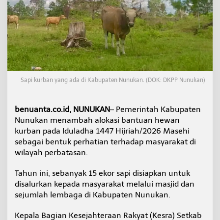
a
p
k
a
n
1
5
E
k
Sapi kurban yang ada di Kabupaten Nunukan. (DOK: DKPP Nunukan)
o
r
S
benuanta.co.id, NUNUKAN
– Pemerintah Kabupaten
a
Nunukan menambah alokasi bantuan hewan
p
i
kurban pada Iduladha 1447 Hijriah/2026 Masehi
K
sebagai bentuk perhatian terhadap masyarakat di
u
wilayah perbatasan.
r
b
Tahun ini, sebanyak 15 ekor sapi disiapkan untuk
a
n
disalurkan kepada masyarakat melalui masjid dan
L
sejumlah lembaga di Kabupaten Nunukan.
o
k
Kepala Bagian Kesejahteraan Rakyat (Kesra) Setkab
a