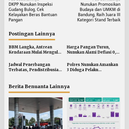
N
DKPP Nunukan Inspeksi
Nunukan Promosikan
a
Gudang Bulog, Cek
Budaya dan UMKM di
v
Kelayakan Beras Bantuan
Bandung, Raih Juara III
i
Pangan
Kategori Stand Terbaik
g
a
Postingan Lainnya
s
i
BBM Langka, Antrean
Harga Pangan Turun,
Kendaraan Mulai Mengular
Nunukan Alami Deflasi 0,74
p
di Sejumlah APMS
Persen di Juli 2026
o
Nunukan
Jadwal Penerbangan
Polres Nunukan Amankan
s
Terbatas, Pendistribusian
3 Diduga Pelaku
Bantuan untuk Krayan
Penyebaran Konten SARA
Selatan Dialihkan lewat
Malinau
Berita Benuanta Lainnya