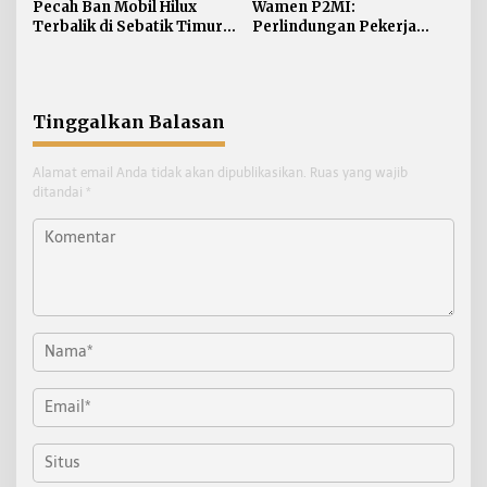
Pecah Ban Mobil Hilux
Wamen P2MI:
Terbalik di Sebatik Timur,
Perlindungan Pekerja
Begini Kondisi Sopirnya
Migran di Kaltara Perlu
Diperkuat
Tinggalkan Balasan
Alamat email Anda tidak akan dipublikasikan.
Ruas yang wajib
ditandai
*