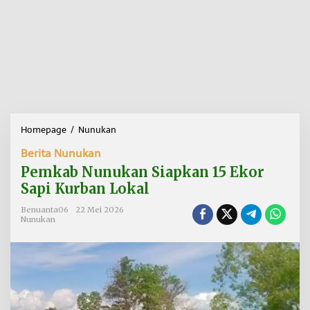
Homepage
/
Nunukan
P
e
Berita Nunukan
m
k
Pemkab Nunukan Siapkan 15 Ekor
a
Sapi Kurban Lokal
b
N
Benuanta06
22 Mei 2026
u
Nunukan
n
u
k
a
n
S
i