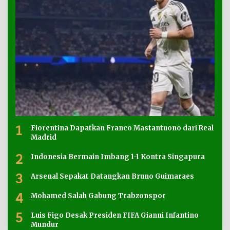
1
Fiorentina Dapatkan Franco Mastantuono dari Real
Madrid
2
Indonesia Bermain Imbang 1-1 Kontra Singapura
3
Arsenal Sepakat Datangkan Bruno Guimaraes
4
Mohamed Salah Gabung Trabzonspor
5
Luis Figo Desak Presiden FIFA Gianni Infantino
Mundur