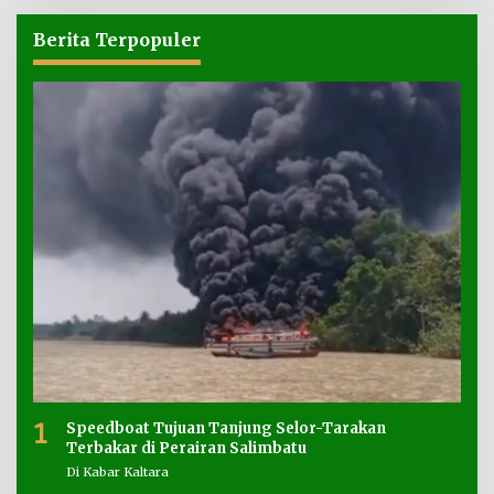
Berita Terpopuler
1
Speedboat Tujuan Tanjung Selor-Tarakan
Terbakar di Perairan Salimbatu
Di Kabar Kaltara