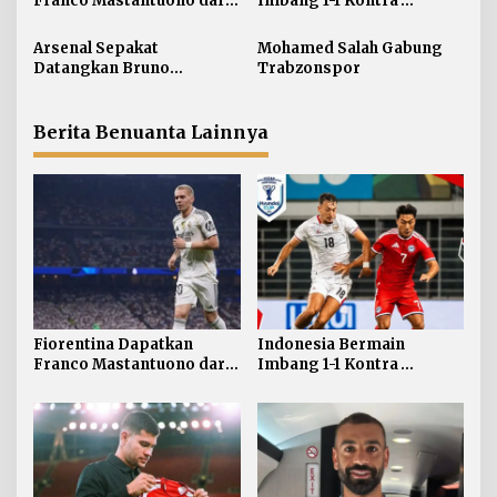
Franco Mastantuono dari
Imbang 1-1 Kontra
p
Real Madrid
Singapura
o
Arsenal Sepakat
Mohamed Salah Gabung
s
Datangkan Bruno
Trabzonspor
Guimaraes
Berita Benuanta Lainnya
Fiorentina Dapatkan
Indonesia Bermain
Franco Mastantuono dari
Imbang 1-1 Kontra
Real Madrid
Singapura