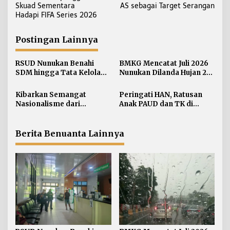
a
Skuad Sementara
AS sebagai Target Serangan
v
Hadapi FIFA Series 2026
i
g
Postingan Lainnya
a
s
RSUD Nunukan Benahi
BMKG Mencatat Juli 2026
i
SDM hingga Tata Kelola
Nunukan Dilanda Hujan 23
Pelayanan
Hari
p
Kibarkan Semangat
Peringati HAN, Ratusan
o
Nasionalisme dari
Anak PAUD dan TK di
s
Perbatasan, Bendera
Nunukan Adu Kreativitas
Merah Putih 81 Meter
Lomba Menggambar dan
Dibentangkan di Sebatik
Mewarnai
Berita Benuanta Lainnya