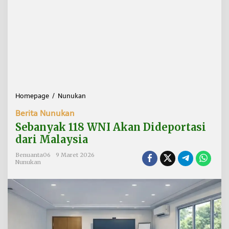
Homepage
/
Nunukan
S
e
Berita Nunukan
b
a
Sebanyak 118 WNI Akan Dideportasi
n
dari Malaysia
y
a
Benuanta06
9 Maret 2026
k
Nunukan
1
1
8
W
N
I
A