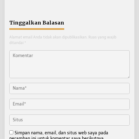
Kos Sebatik Barat
Tekankan Displin
Personel
Tinggalkan Balasan
Alamat email Anda tidak akan dipublikasikan.
Ruas yang wajib
ditandai
*
Simpan nama, email, dan situs web saya pada
peramban ini untuk komentar saya berikutnya.