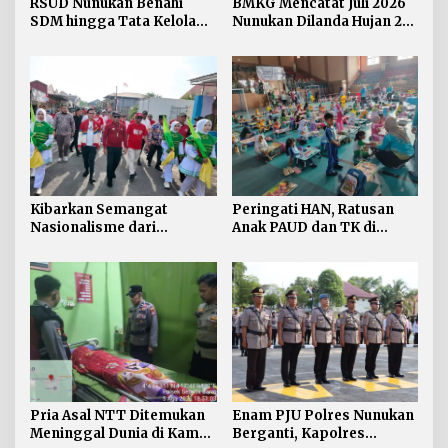
RSUD Nunukan Benahi
BMKG Mencatat Juli 2026
SDM hingga Tata Kelola
Nunukan Dilanda Hujan 23
Pelayanan
Hari
Kibarkan Semangat
Peringati HAN, Ratusan
Nasionalisme dari
Anak PAUD dan TK di
Perbatasan, Bendera
Nunukan Adu Kreativitas
Merah Putih 81 Meter
Lomba Menggambar dan
Dibentangkan di Sebatik
Mewarnai
Pria Asal NTT Ditemukan
Enam PJU Polres Nunukan
Meninggal Dunia di Kamar
Berganti, Kapolres