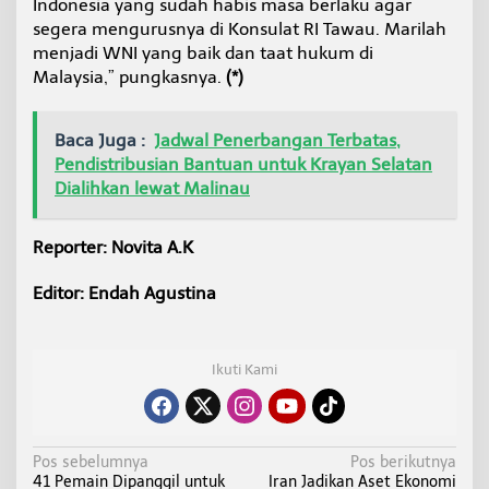
Indonesia yang sudah habis masa berlaku agar
segera mengurusnya di Konsulat RI Tawau. Marilah
menjadi WNI yang baik dan taat hukum di
Malaysia,” pungkasnya.
(*)
Baca Juga :
Jadwal Penerbangan Terbatas,
Pendistribusian Bantuan untuk Krayan Selatan
Dialihkan lewat Malinau
Reporter: Novita A.K
Editor: Endah Agustina
Ikuti Kami
N
Pos sebelumnya
Pos berikutnya
41 Pemain Dipanggil untuk
Iran Jadikan Aset Ekonomi