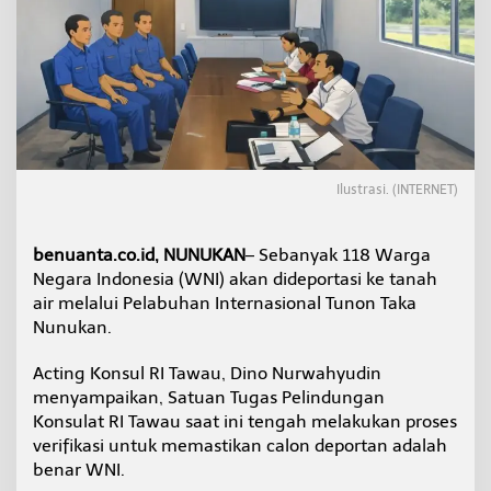
k
a
n
D
i
d
e
p
o
r
Ilustrasi. (INTERNET)
t
a
s
benuanta.co.id, NUNUKAN
– Sebanyak 118 Warga
i
Negara Indonesia (WNI) akan dideportasi ke tanah
d
air melalui Pelabuhan Internasional Tunon Taka
a
Nunukan.
r
i
M
Acting Konsul RI Tawau, Dino Nurwahyudin
a
menyampaikan, Satuan Tugas Pelindungan
l
Konsulat RI Tawau saat ini tengah melakukan proses
a
verifikasi untuk memastikan calon deportan adalah
y
s
benar WNI.
i