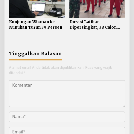
Kunjungan Wisman ke
Durasi Latihan
Nunukan Turun 39 Persen
Dipersingkat, 38 Calon
Paskibraka Nunukan
Digembleng Tampil
Maksimal
Tinggalkan Balasan
Alamat email Anda tidak akan dipublikasikan.
Ruas yang wajib
ditandai
*