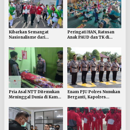
Kibarkan Semangat
Peringati HAN, Ratusan
Nasionalisme dari
Anak PAUD dan TK di
Perbatasan, Bendera
Nunukan Adu Kreativitas
Merah Putih 81 Meter
Lomba Menggambar dan
Dibentangkan di Sebatik
Mewarnai
Pria Asal NTT Ditemukan
Enam PJU Polres Nunukan
Meninggal Dunia di Kamar
Berganti, Kapolres
Kos Sebatik Barat
Tekankan Displin
Personel