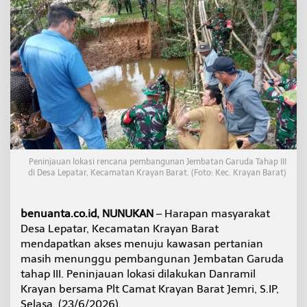
a
r
a
p
a
n
B
a
r
u
P
e
t
Peninjauan lokasi rencana pembangunan Jembatan Garuda Tahap III
a
di Desa Lepatar, Kecamatan Krayan Barat. (Foto: Kec. Krayan Barat)
n
i
K
benuanta.co.id, NUNUKAN
– Harapan masyarakat
r
Desa Lepatar, Kecamatan Krayan Barat
a
y
mendapatkan akses menuju kawasan pertanian
a
masih menunggu pembangunan Jembatan Garuda
n
tahap III. Peninjauan lokasi dilakukan Danramil
B
Krayan bersama Plt Camat Krayan Barat Jemri, S.IP,
a
r
Selasa, (23/6/2026).