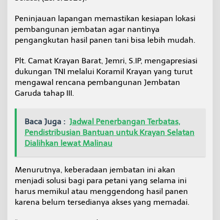
a
t
Peninjauan lapangan memastikan kesiapan lokasi
A
pembangunan jembatan agar nantinya
n
pengangkutan hasil panen tani bisa lebih mudah.
g
k
u
Plt. Camat Krayan Barat, Jemri, S.IP, mengapresiasi
t
dukungan TNI melalui Koramil Krayan yang turut
H
mengawal rencana pembangunan Jembatan
a
Garuda tahap III.
s
i
l
P
Baca Juga :
Jadwal Penerbangan Terbatas,
a
Pendistribusian Bantuan untuk Krayan Selatan
n
Dialihkan lewat Malinau
e
n
Menurutnya, keberadaan jembatan ini akan
menjadi solusi bagi para petani yang selama ini
harus memikul atau menggendong hasil panen
karena belum tersedianya akses yang memadai.