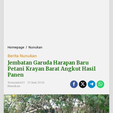
Homepage
/
Nunukan
J
e
Berita Nunukan
m
b
Jembatan Garuda Harapan Baru
a
Petani Krayan Barat Angkut Hasil
t
Panen
a
n
Benuanta03
23 Juni 2026
G
Nunukan
a
r
u
d
a
H