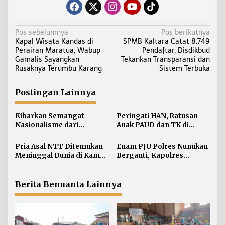
N
Pos sebelumnya
Pos berikutnya
Kapal Wisata Kandas di
SPMB Kaltara Catat 8.749
a
Perairan Maratua, Wabup
Pendaftar, Disdikbud
v
Gamalis Sayangkan
Tekankan Transparansi dan
i
Rusaknya Terumbu Karang
Sistem Terbuka
g
a
Postingan Lainnya
s
i
Kibarkan Semangat
Peringati HAN, Ratusan
Nasionalisme dari
Anak PAUD dan TK di
p
Perbatasan, Bendera
Nunukan Adu Kreativitas
o
Merah Putih 81 Meter
Lomba Menggambar dan
Pria Asal NTT Ditemukan
Enam PJU Polres Nunukan
s
Dibentangkan di Sebatik
Mewarnai
Meninggal Dunia di Kamar
Berganti, Kapolres
Kos Sebatik Barat
Tekankan Displin
Personel
Berita Benuanta Lainnya