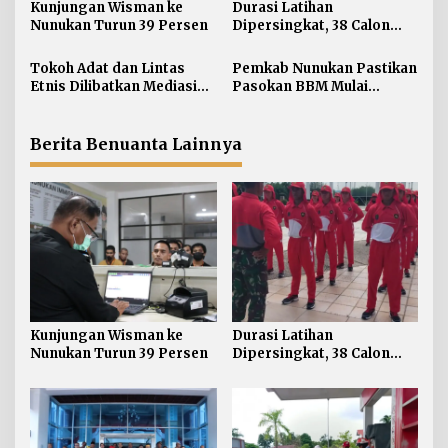
s
Kunjungan Wisman ke
Durasi Latihan
i
Nunukan Turun 39 Persen
Dipersingkat, 38 Calon
Paskibraka Nunukan
p
Digembleng Tampil
Tokoh Adat dan Lintas
Pemkab Nunukan Pastikan
o
Maksimal
Etnis Dilibatkan Mediasi
Pasokan BBM Mulai
s
Persoalan SARA di
Normal, 300 Ton Telah
Nunukan
Didistribusikan
Berita Benuanta Lainnya
Kunjungan Wisman ke
Durasi Latihan
Nunukan Turun 39 Persen
Dipersingkat, 38 Calon
Paskibraka Nunukan
Digembleng Tampil
Maksimal