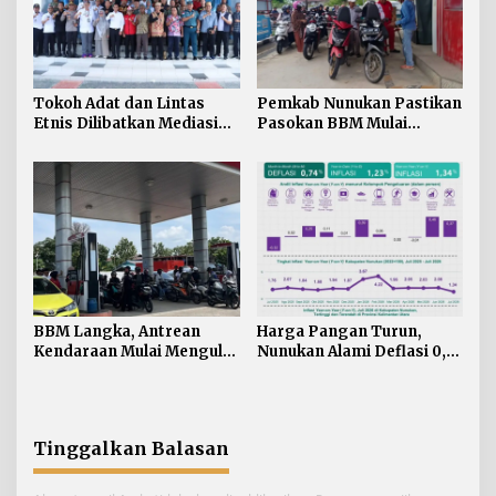
Tokoh Adat dan Lintas
Pemkab Nunukan Pastikan
Etnis Dilibatkan Mediasi
Pasokan BBM Mulai
Persoalan SARA di
Normal, 300 Ton Telah
Nunukan
Didistribusikan
BBM Langka, Antrean
Harga Pangan Turun,
Kendaraan Mulai Mengular
Nunukan Alami Deflasi 0,74
di Sejumlah APMS
Persen di Juli 2026
Nunukan
Tinggalkan Balasan