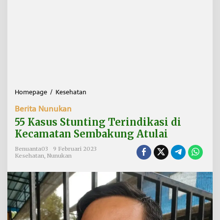
Homepage
/
Kesehatan
5
5
Berita Nunukan
K
a
55 Kasus Stunting Terindikasi di
s
Kecamatan Sembakung Atulai
u
s
Benuanta03
9 Februari 2023
S
Kesehatan
,
Nunukan
t
u
n
t
i
n
g