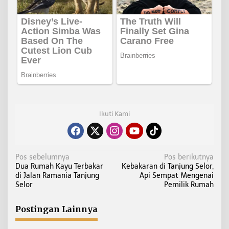
Ikuti Kami
N
Pos sebelumnya
Pos berikutnya
Dua Rumah Kayu Terbakar
Kebakaran di Tanjung Selor,
a
di Jalan Ramania Tanjung
Api Sempat Mengenai
v
Selor
Pemilik Rumah
i
g
Postingan Lainnya
a