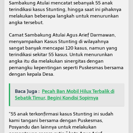
Sambakung Atulai mencatat sebanyak 55 anak
b
a
terindikasi kasus Stunting, hingga saat ini pihaknya
k
melakukan beberapa langkah untuk menurunkan
u
angka tersebut.
n
g
Camat Sambakung Atulai Agus Arief Darmawan,
A
t
menyampaikan Kasus Stunting di wilayahnya
u
sangat banyak mencapai 120 kasus, namun yang
l
terindikasi sekitar 55 kasus. Untuk menurunkan
a
angka itu dia melakukan sinergitas dengan
i
pemangku kepentingan seperti Puskesmas bersama
dengan kepala Desa.
Baca Juga :
Pecah Ban Mobil Hilux Terbalik di
Sebatik Timur, Begini Kondisi Sopirnya
“55 anak terkonfirmasi kasus Stunting ini sudah
kami tangani bersama dengan Puskesmas,
Posyandu dan lainnya untuk melakukan