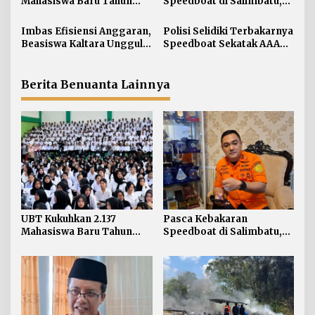
i
Mahasiswa Baru Tahun
Speedboat di Salimbatu,
Akademik 2026/2027
Basarnas Soroti
p
Pentingnya Standar
Imbas Efisiensi Anggaran,
Polisi Selidiki Terbakarnya
o
Keselamatan
Beasiswa Kaltara Unggul
Speedboat Sekatak AAA
s
2026 Alami Perubahan
Kaltara, Sumber Api
Skema
Diduga dari Genset
Berita Benuanta Lainnya
UBT Kukuhkan 2.137
Pasca Kebakaran
Mahasiswa Baru Tahun
Speedboat di Salimbatu,
Akademik 2026/2027
Basarnas Soroti
Pentingnya Standar
Keselamatan