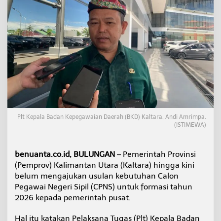
s
i
h
H
i
t
u
n
g
K
e
b
u
Plt Kepala Badan Kepegawaian Daerah (BKD) Kaltara, Andi Amrimpa.
t
(ISTIMEWA)
u
h
a
benuanta.co.id, BULUNGAN
– Pemerintah Provinsi
n
,
(Pemprov) Kalimantan Utara (Kaltara) hingga kini
U
belum mengajukan usulan kebutuhan Calon
s
Pegawai Negeri Sipil (CPNS) untuk formasi tahun
u
2026 kepada pemerintah pusat.
l
a
n
Hal itu katakan Pelaksana Tugas (Plt) Kepala Badan