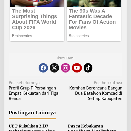
Ikuti Kami
N
Pos sebelumnya
Pos berikutnya
Profil Grup F, Persaingan
Kemhan Berencana Bangun
a
Empat Kekuatan dari Tiga
Dua Batalyon Komcad di
v
Benua
Setiap Kabupaten
i
g
Postingan Lainnya
a
s
UBT Kukuhkan 2.137
Pasca Kebakaran