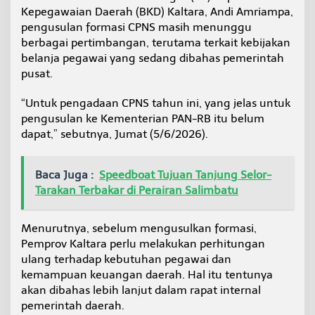
C
Kepegawaian Daerah (BKD) Kaltara, Andi Amriampa,
P
pengusulan formasi CPNS masih menunggu
N
berbagai pertimbangan, terutama terkait kebijakan
S
belanja pegawai yang sedang dibahas pemerintah
2
0
pusat.
2
6
“Untuk pengadaan CPNS tahun ini, yang jelas untuk
B
pengusulan ke Kementerian PAN-RB itu belum
e
dapat,” sebutnya, Jumat (5/6/2026).
l
u
m
D
Baca Juga :
Speedboat Tujuan Tanjung Selor-
i
Tarakan Terbakar di Perairan Salimbatu
a
j
u
Menurutnya, sebelum mengusulkan formasi,
k
Pemprov Kaltara perlu melakukan perhitungan
a
ulang terhadap kebutuhan pegawai dan
n
kemampuan keuangan daerah. Hal itu tentunya
akan dibahas lebih lanjut dalam rapat internal
pemerintah daerah.