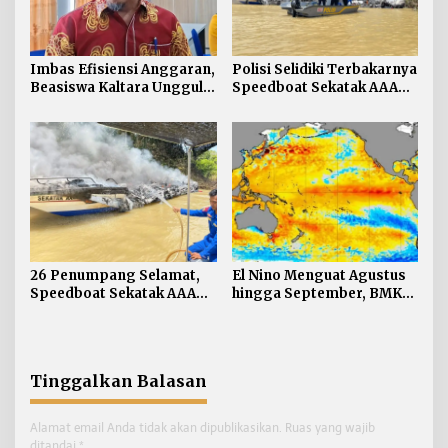
Imbas Efisiensi Anggaran,
Polisi Selidiki Terbakarnya
Beasiswa Kaltara Unggul
Speedboat Sekatak AAA
2026 Alami Perubahan
Kaltara, Sumber Api
Skema
Diduga dari Genset
26 Penumpang Selamat,
El Nino Menguat Agustus
Speedboat Sekatak AAA
hingga September, BMKG:
Kaltara Ludes Terbakar
Kaltara Tidak Terdampak
Langsung
Tinggalkan Balasan
Alamat email Anda tidak akan dipublikasikan.
Ruas yang wajib
ditandai
*