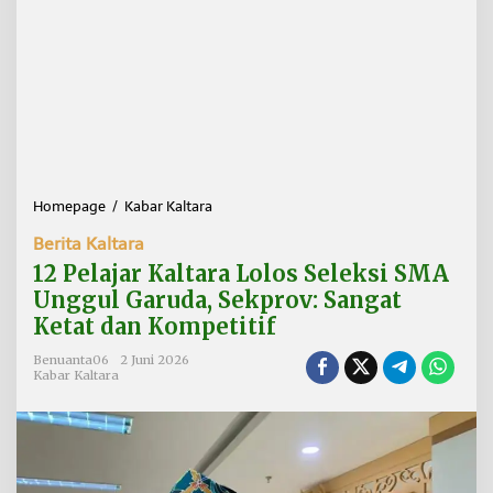
Homepage
/
Kabar Kaltara
1
2
Berita Kaltara
P
e
12 Pelajar Kaltara Lolos Seleksi SMA
l
Unggul Garuda, Sekprov: Sangat
a
Ketat dan Kompetitif
j
a
Benuanta06
2 Juni 2026
r
Kabar Kaltara
K
a
l
t
a
r