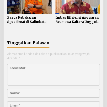
Pasca Kebakaran
Imbas Efisiensi Anggaran,
Speedboat di Salimbatu,
Beasiswa Kaltara Unggul
Basarnas Soroti
2026 Alami Perubahan
Pentingnya Standar
Skema
Keselamatan
Tinggalkan Balasan
Alamat email Anda tidak akan dipublikasikan.
Ruas yang wajib
ditandai
*