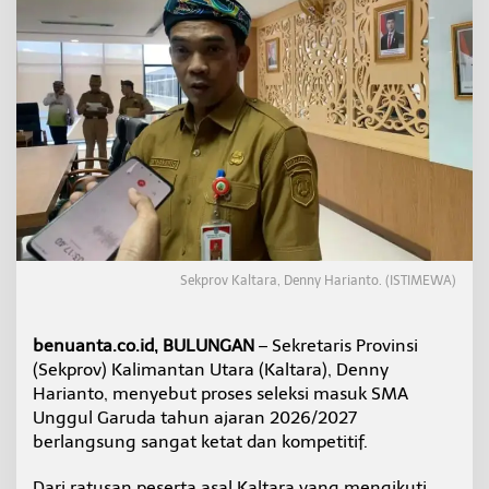
a
L
o
l
o
s
S
e
l
e
k
s
i
S
Sekprov Kaltara, Denny Harianto. (ISTIMEWA)
M
A
U
benuanta.co.id, BULUNGAN
– Sekretaris Provinsi
n
g
(Sekprov) Kalimantan Utara (Kaltara), Denny
g
Harianto, menyebut proses seleksi masuk SMA
u
Unggul Garuda tahun ajaran 2026/2027
l
berlangsung sangat ketat dan kompetitif.
G
a
r
Dari ratusan peserta asal Kaltara yang mengikuti