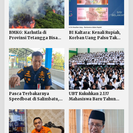
BMKG: Karhutla di
BI Kaltara: Kenali Rupiah,
Provinsi Tetangga Bisa
Korban Uang Palsu Tak
Ganggu Kualitas Udara
Bisa Dapat Penggantian
Kaltara
Pasca Terbakarnya
UBT Kukuhkan 2.137
Speedboat di Salimbatu,
Mahasiswa Baru Tahun
KSOP Tarakan Perketat
Akademik 2026/2027
Pengawasan dan Edukasi
Awak Kapal