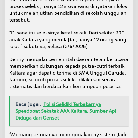
u
proses seleksi, hanya 12 siswa yang dinyatakan lolos
d
untuk melanjutkan pendidikan di sekolah unggulan
a
tersebut.
,
S
e
“Di sana itu seleksinya ketat sekali. Dari sekitar 200
k
anak Kaltara yang mendaftar, hanya 12 orang yang
p
lolos,” sebutnya, Selasa (2/6/2026).
r
o
Denny mengaku pemerintah daerah telah berupaya
v
:
memberikan dukungan kepada putra-putri terbaik
S
Kaltara agar dapat diterima di SMA Unggul Garuda.
a
Namun, seluruh proses seleksi dilakukan secara
n
sistematis dan berdasarkan kemampuan peserta.
g
a
t
K
Baca Juga :
Polisi Selidiki Terbakarnya
e
Speedboat Sekatak AAA Kaltara, Sumber Api
t
Diduga dari Genset
a
t
d
“Memang semuanya menggunakan by sistem. Jadi
a