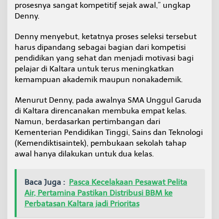
prosesnya sangat kompetitif sejak awal,” ungkap
n
Denny.
K
o
m
Denny menyebut, ketatnya proses seleksi tersebut
p
harus dipandang sebagai bagian dari kompetisi
e
pendidikan yang sehat dan menjadi motivasi bagi
t
pelajar di Kaltara untuk terus meningkatkan
i
t
kemampuan akademik maupun nonakademik.
i
f
Menurut Denny, pada awalnya SMA Unggul Garuda
di Kaltara direncanakan membuka empat kelas.
Namun, berdasarkan pertimbangan dari
Kementerian Pendidikan Tinggi, Sains dan Teknologi
(Kemendiktisaintek), pembukaan sekolah tahap
awal hanya dilakukan untuk dua kelas.
Baca Juga :
Pasca Kecelakaan Pesawat Pelita
Air, Pertamina Pastikan Distribusi BBM ke
Perbatasan Kaltara jadi Prioritas