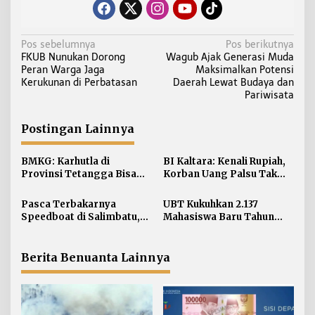
N
Pos sebelumnya
Pos berikutnya
FKUB Nunukan Dorong
Wagub Ajak Generasi Muda
a
Peran Warga Jaga
Maksimalkan Potensi
v
Kerukunan di Perbatasan
Daerah Lewat Budaya dan
i
Pariwisata
g
a
Postingan Lainnya
s
i
BMKG: Karhutla di
BI Kaltara: Kenali Rupiah,
Provinsi Tetangga Bisa
Korban Uang Palsu Tak
p
Ganggu Kualitas Udara
Bisa Dapat Penggantian
o
Kaltara
Pasca Terbakarnya
UBT Kukuhkan 2.137
s
Speedboat di Salimbatu,
Mahasiswa Baru Tahun
KSOP Tarakan Perketat
Akademik 2026/2027
Pengawasan dan Edukasi
Awak Kapal
Berita Benuanta Lainnya