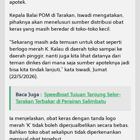
apotek.
T
a
Kepala Balai POM di Tarakan, Iswadi mengatakan,
r
a
pihaknya akan menelusuri sumber distribusi obat
k
keras yang masih beredar di toko-toko kecil.
a
n
“Sekarang masih ada temuan untuk obat seperti
L
berlogo merah K. Kalau di daerah toko sampai ke
a
k
daerah pinggir, nanti juga kita lihat datanya dari
u
teman dinkes dari mana saja sumber apoteknya jadi
k
bisa kita tindak lanjuti,” kata Iswadi, Jumat
a
(22/5/2026).
n
P
e
n
Baca Juga :
Speedboat Tujuan Tanjung Selor-
e
Tarakan Terbakar di Perairan Salimbatu
l
u
s
Ia menjelaskan, obat keras dengan tanda logo
u
merah ‘K’ tidak boleh diperjualbelikan secara bebas.
r
Bahkan toko obat sekalipun tidak diperkenankan
a
menjual obat tersebut.
n