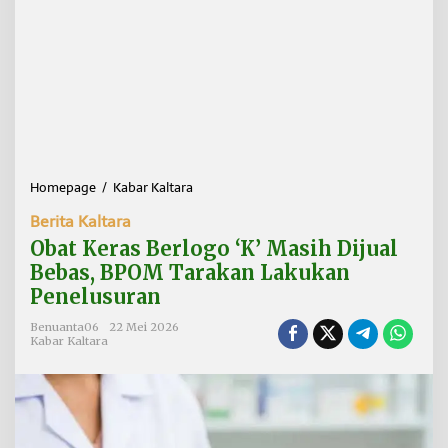
Homepage
/
Kabar Kaltara
O
b
Berita Kaltara
a
t
Obat Keras Berlogo ‘K’ Masih Dijual
K
Bebas, BPOM Tarakan Lakukan
e
Penelusuran
r
a
Benuanta06
22 Mei 2026
s
Kabar Kaltara
B
e
r
l
o
g