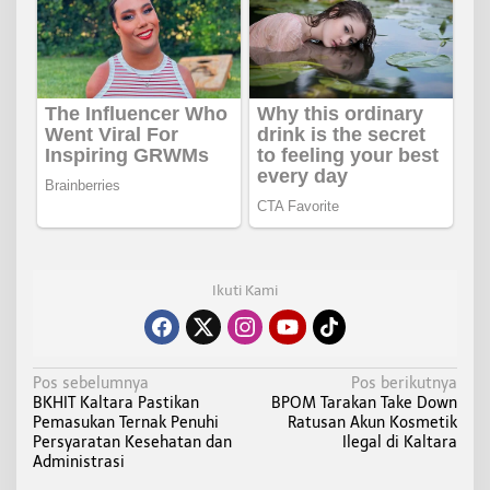
Ikuti Kami
N
Pos sebelumnya
Pos berikutnya
BKHIT Kaltara Pastikan
BPOM Tarakan Take Down
a
Pemasukan Ternak Penuhi
Ratusan Akun Kosmetik
v
Persyaratan Kesehatan dan
Ilegal di Kaltara
i
Administrasi