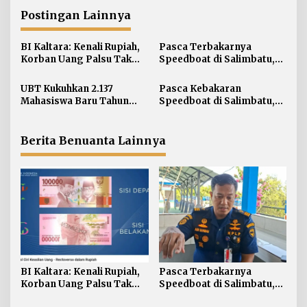
g
a
Postingan Lainnya
s
i
BI Kaltara: Kenali Rupiah,
Pasca Terbakarnya
Korban Uang Palsu Tak
Speedboat di Salimbatu,
p
Bisa Dapat Penggantian
KSOP Tarakan Perketat
o
Pengawasan dan Edukasi
UBT Kukuhkan 2.137
Pasca Kebakaran
s
Awak Kapal
Mahasiswa Baru Tahun
Speedboat di Salimbatu,
Akademik 2026/2027
Basarnas Soroti
Pentingnya Standar
Keselamatan
Berita Benuanta Lainnya
BI Kaltara: Kenali Rupiah,
Pasca Terbakarnya
Korban Uang Palsu Tak
Speedboat di Salimbatu,
Bisa Dapat Penggantian
KSOP Tarakan Perketat