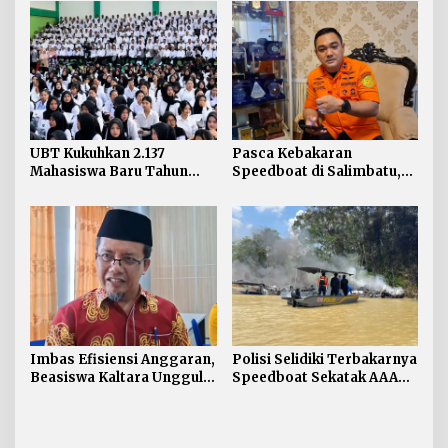
Pengawasan dan Edukasi
Awak Kapal
UBT Kukuhkan 2.137
Pasca Kebakaran
Mahasiswa Baru Tahun
Speedboat di Salimbatu,
Akademik 2026/2027
Basarnas Soroti
Pentingnya Standar
Keselamatan
Imbas Efisiensi Anggaran,
Polisi Selidiki Terbakarnya
Beasiswa Kaltara Unggul
Speedboat Sekatak AAA
2026 Alami Perubahan
Kaltara, Sumber Api
Skema
Diduga dari Genset