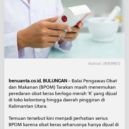
o
'
K
'
M
a
s
i
h
D
i
j
Ilustrasi. (INTERNET)
u
a
l
benuanta.co.id, BULUNGAN
– Balai Pengawas Obat
B
e
dan Makanan (BPOM) Tarakan masih menemukan
b
peredaran obat keras berlogo merah ‘K’ yang dijual
a
di toko kelontong hingga daerah pinggiran di
s
Kalimantan Utara.
,
B
P
Temuan tersebut kini menjadi perhatian serius
O
BPOM karena obat keras seharusnya hanya dijual di
M