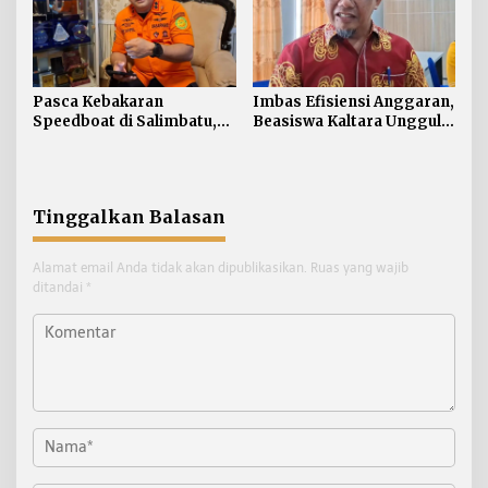
Pasca Kebakaran
Imbas Efisiensi Anggaran,
Speedboat di Salimbatu,
Beasiswa Kaltara Unggul
Basarnas Soroti
2026 Alami Perubahan
Pentingnya Standar
Skema
Keselamatan
Tinggalkan Balasan
Alamat email Anda tidak akan dipublikasikan.
Ruas yang wajib
ditandai
*