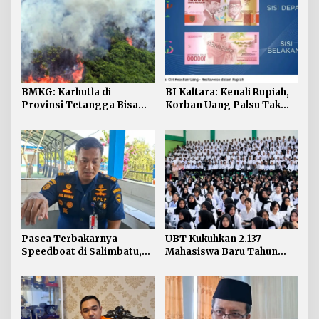
BMKG: Karhutla di
BI Kaltara: Kenali Rupiah,
Provinsi Tetangga Bisa
Korban Uang Palsu Tak
Ganggu Kualitas Udara
Bisa Dapat Penggantian
Kaltara
Pasca Terbakarnya
UBT Kukuhkan 2.137
Speedboat di Salimbatu,
Mahasiswa Baru Tahun
KSOP Tarakan Perketat
Akademik 2026/2027
Pengawasan dan Edukasi
Awak Kapal