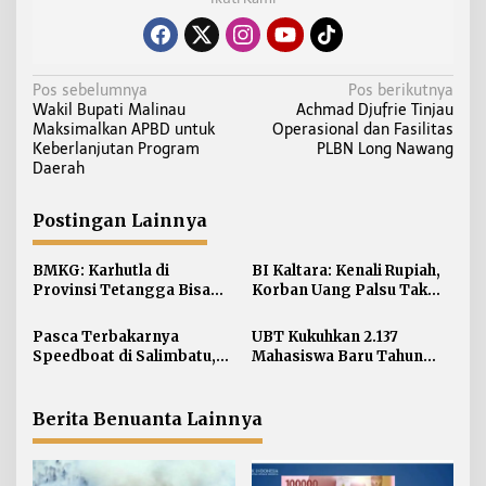
N
Pos sebelumnya
Pos berikutnya
Wakil Bupati Malinau
Achmad Djufrie Tinjau
a
Maksimalkan APBD untuk
Operasional dan Fasilitas
v
Keberlanjutan Program
PLBN Long Nawang
i
Daerah
g
a
Postingan Lainnya
s
i
BMKG: Karhutla di
BI Kaltara: Kenali Rupiah,
Provinsi Tetangga Bisa
Korban Uang Palsu Tak
p
Ganggu Kualitas Udara
Bisa Dapat Penggantian
o
Kaltara
Pasca Terbakarnya
UBT Kukuhkan 2.137
s
Speedboat di Salimbatu,
Mahasiswa Baru Tahun
KSOP Tarakan Perketat
Akademik 2026/2027
Pengawasan dan Edukasi
Awak Kapal
Berita Benuanta Lainnya