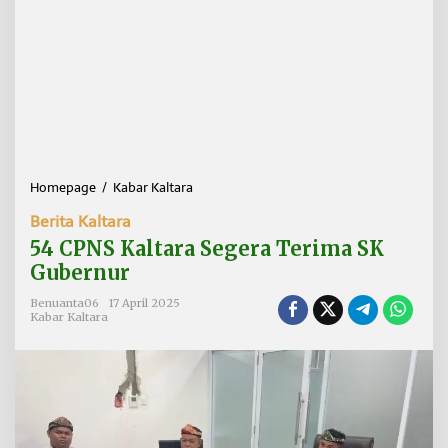
Homepage
/
Kabar Kaltara
5
4
Berita Kaltara
C
P
54 CPNS Kaltara Segera Terima SK
N
Gubernur
S
K
Benuanta06
17 April 2025
a
Kabar Kaltara
l
t
a
r
a
S
e