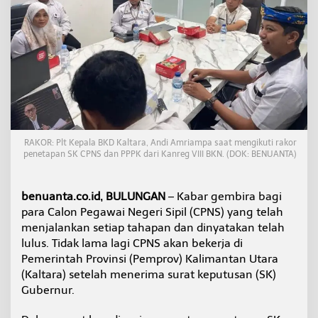
g
e
r
a
T
e
r
i
m
a
S
RAKOR: Plt Kepala BKD Kaltara, Andi Amriampa saat mengikuti rakor
K
penetapan SK CPNS dan PPPK dari Kanreg VIII BKN. (DOK: BENUANTA)
G
u
b
benuanta.co.id, BULUNGAN
– Kabar gembira bagi
e
para Calon Pegawai Negeri Sipil (CPNS) yang telah
r
n
menjalankan setiap tahapan dan dinyatakan telah
u
lulus. Tidak lama lagi CPNS akan bekerja di
r
Pemerintah Provinsi (Pemprov) Kalimantan Utara
(Kaltara) setelah menerima surat keputusan (SK)
Gubernur.