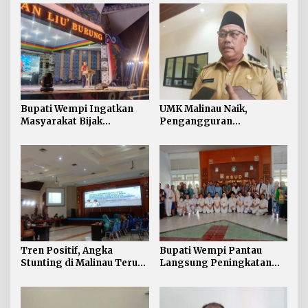
Bupati Wempi Ingatkan
UMK Malinau Naik,
Masyarakat Bijak
Pengangguran
Berpolitik
Diharapkan Menurun
Tren Positif, Angka
Bupati Wempi Pantau
Stunting di Malinau Terus
Langsung Peningkatan
Turun
Akreditasi di RSUD