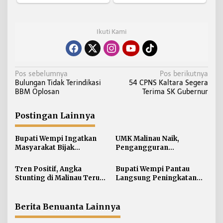
Ikuti Kami
N
Pos sebelumnya
Pos berikutnya
Bulungan Tidak Terindikasi
54 CPNS Kaltara Segera
a
BBM Oplosan
Terima SK Gubernur
v
i
Postingan Lainnya
g
a
Bupati Wempi Ingatkan
UMK Malinau Naik,
s
Masyarakat Bijak
Pengangguran
i
Berpolitik
Diharapkan Menurun
p
Tren Positif, Angka
Bupati Wempi Pantau
Stunting di Malinau Terus
Langsung Peningkatan
o
Turun
Akreditasi di RSUD
s
Berita Benuanta Lainnya