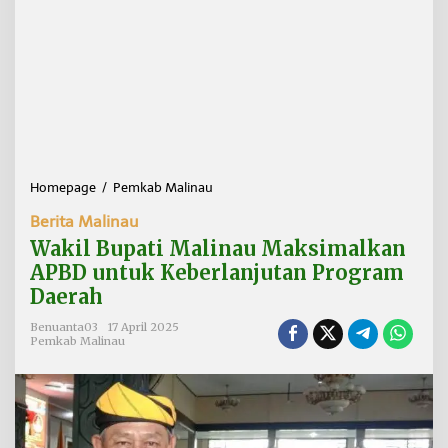
Homepage
/
Pemkab Malinau
W
a
Berita Malinau
k
i
Wakil Bupati Malinau Maksimalkan
l
APBD untuk Keberlanjutan Program
B
Daerah
u
p
Benuanta03
17 April 2025
a
Pemkab Malinau
t
i
M
a
l
i