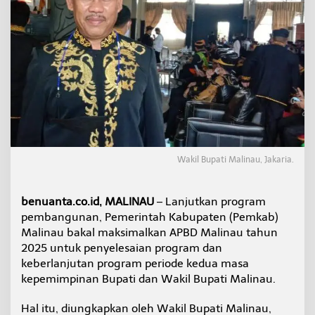
n
a
u
M
a
k
s
i
m
a
l
k
a
Wakil Bupati Malinau, Jakaria.
n
A
P
benuanta.co.id, MALINAU
– Lanjutkan program
B
pembangunan, Pemerintah Kabupaten (Pemkab)
D
Malinau bakal maksimalkan APBD Malinau tahun
u
2025 untuk penyelesaian program dan
n
t
keberlanjutan program periode kedua masa
u
kepemimpinan Bupati dan Wakil Bupati Malinau.
k
K
Hal itu, diungkapkan oleh Wakil Bupati Malinau,
e