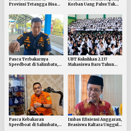
Provinsi Tetangga Bisa
Korban Uang Palsu Tak
Ganggu Kualitas Udara
Bisa Dapat Penggantian
Kaltara
Pasca Terbakarnya
UBT Kukuhkan 2.137
Speedboat di Salimbatu,
Mahasiswa Baru Tahun
KSOP Tarakan Perketat
Akademik 2026/2027
Pengawasan dan Edukasi
Awak Kapal
Pasca Kebakaran
Imbas Efisiensi Anggaran,
Speedboat di Salimbatu,
Beasiswa Kaltara Unggul
Basarnas Soroti
2026 Alami Perubahan