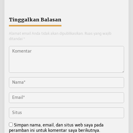
Pentingnya Standar
Skema
Keselamatan
Tinggalkan Balasan
Alamat email Anda tidak akan dipublikasikan.
Ruas yang wajib
ditandai
*
Simpan nama, email, dan situs web saya pada
peramban ini untuk komentar saya berikutnya.