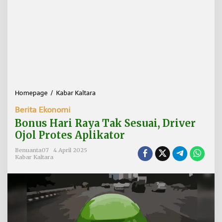
Homepage
/
Kabar Kaltara
B
o
Berita Ekonomi
n
u
Bonus Hari Raya Tak Sesuai, Driver
s
Ojol Protes Aplikator
H
a
Benuanta07
4 April 2025
r
Kabar Kaltara
i
R
a
y
a
T
a