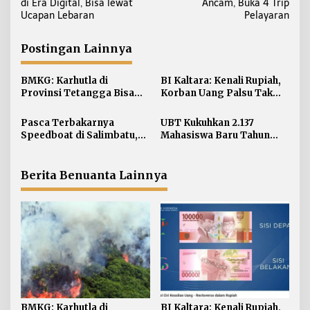
di Era Digital, Bisa lewat
Ancam, Buka 4 Trip
v
Ucapan Lebaran
Pelayaran
i
g
Postingan Lainnya
a
s
BMKG: Karhutla di
BI Kaltara: Kenali Rupiah,
i
Provinsi Tetangga Bisa
Korban Uang Palsu Tak
Ganggu Kualitas Udara
Bisa Dapat Penggantian
p
Kaltara
Pasca Terbakarnya
UBT Kukuhkan 2.137
o
Speedboat di Salimbatu,
Mahasiswa Baru Tahun
s
KSOP Tarakan Perketat
Akademik 2026/2027
Pengawasan dan Edukasi
Awak Kapal
Berita Benuanta Lainnya
BMKG: Karhutla di
BI Kaltara: Kenali Rupiah,