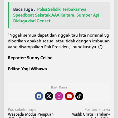
Baca Juga :
Polisi Selidiki Terbakarnya
Speedboat Sekatak AAA Kaltara, Sumber Api
Diduga dari Genset
“Nggak semua dapat dan nggak tau kita nominal yg
diberikan apakah sesuai atau tidak dengan imbauan
yang disampaikan Pak Presiden,” pungkasnya.
(*)
Reporter: Sunny Celine
Editor: Yogi Wibawa
Ikuti Kami
N
Pos sebelumnya
Pos berikutnya
Waspada Modus Penipuan
Mudik Gratis Tarakan-
a