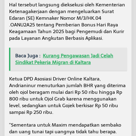
p
Hal tersebut langsung dieksekusi oleh Kementerian
l
Ketenagakerjaan dengan mengeluarkan Surat
i
Edaran (SE) Kemnaker Nomor M/3/HK.04
k
.OANU2A25 tentang Pemberian Bonus Hari Raya
a
t
Keagamaan Tahun 2025 bagi Pengemudi dan Kurir
o
pada Layanan Angkutan Berbasis Aplikasi.
r
Baca Juga :
Kurang Pengawasan Jadi Celah
Sindikat Pekerja Migran di Kaltara
Ketua DPD Asosiasi Driver Online Kaltara,
Andrianinur menuturkan jumlah BHR yang diterima
oleh ojol beragam mulai dari Rp 50 ribu hingga Rp
800 ribu untuk Ojol Grab karena menggunakan
level, sedangkan untuk Gojek berkisar Rp 50 ribu
sampai Rp 250 ribu.
“Sementara untuk Maxim mendapatkan sembako
dan uang tunai tapi uangnya tidak tahu berapa.