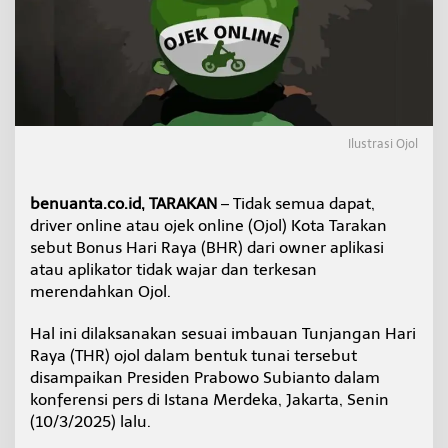
k
S
e
s
u
a
i
,
Ilustrasi Ojol
D
r
i
benuanta.co.id, TARAKAN
– Tidak semua dapat,
v
driver online atau ojek online (Ojol) Kota Tarakan
e
r
sebut Bonus Hari Raya (BHR) dari owner aplikasi
O
atau aplikator tidak wajar dan terkesan
j
merendahkan Ojol.
o
l
Hal ini dilaksanakan sesuai imbauan Tunjangan Hari
P
r
Raya (THR) ojol dalam bentuk tunai tersebut
o
disampaikan Presiden Prabowo Subianto dalam
t
konferensi pers di Istana Merdeka, Jakarta, Senin
e
(10/3/2025) lalu.
s
A