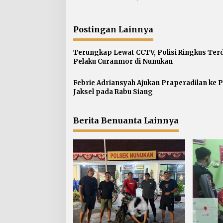
v
i
g
Postingan Lainnya
a
s
Terungkap Lewat CCTV, Polisi Ringkus Ter
Pelaku Curanmor di Nunukan
i
p
Febrie Adriansyah Ajukan Praperadilan ke 
o
Jaksel pada Rabu Siang
s
Berita Benuanta Lainnya