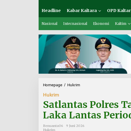
Headline
Kabar Kaltara
OPD Kaltar
Nasional
Internasional
Ekonomi
Kaltim
Homepage
/
Hukrim
S
a
Hukrim
t
l
Satlantas Polres T
a
n
Laka Lantas Perio
t
a
Benuanta06
9 Juni 2026
s
Hukrim