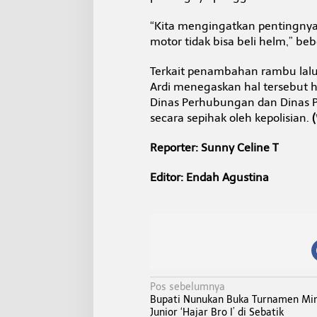
“Kita mengingatkan pentingnya 
motor tidak bisa beli helm,” be
Terkait penambahan rambu lalu l
Ardi menegaskan hal tersebut ha
Dinas Perhubungan dan Dinas P
secara sepihak oleh kepolisian.
(
Reporter: Sunny Celine T
Editor: Endah Agustina
N
Pos sebelumnya
Bupati Nunukan Buka Turnamen Min
a
Junior ‘Hajar Bro I’ di Sebatik