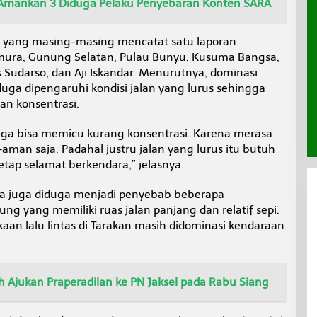
Amankan 3 Diduga Pelaku Penyebaran Konten SARA
in yang masing-masing mencatat satu laporan
timura, Gunung Selatan, Pulau Bunyu, Kusuma Bangsa,
 Sudarso, dan Aji Iskandar. Menurutnya, dominasi
iduga dipengaruhi kondisi jalan yang lurus sehingga
n konsentrasi.
gga bisa memicu kurang konsentrasi. Karena merasa
-aman saja. Padahal justru jalan yang lurus itu butuh
etap selamat berkendara,” jelasnya.
a juga diduga menjadi penyebab beberapa
ung yang memiliki ruas jalan panjang dan relatif sepi.
akaan lalu lintas di Tarakan masih didominasi kendaraan
h Ajukan Praperadilan ke PN Jaksel pada Rabu Siang