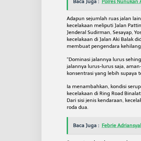
Baca Juga :
Polres Nunukan 
J
u
n
Adapun sejumlah ruas jalan la
i
kecelakaan meliputi Jalan Pat
2
0
Jenderal Sudirman, Sesayap, Yos
2
kecelakaan di Jalan Aki Balak d
6
membuat pengendara kehilanga
“Dominasi jalannya lurus sehin
jalannya lurus-lurus saja, aman
konsentrasi yang lebih supaya t
Ia menambahkan, kondisi serup
kecelakaan di Ring Road Binalat
Dari sisi jenis kendaraan, kecel
roda dua.
Baca Juga :
Febrie Adriansya