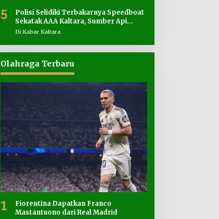
5
Polisi Selidiki Terbakarnya Speedboat
Sekatak AAA Kaltara, Sumber Api
Diduga dari Genset
Di Kabar Kaltara
Olahraga Terbaru
1
Fiorentina Dapatkan Franco
Mastantuono dari Real Madrid