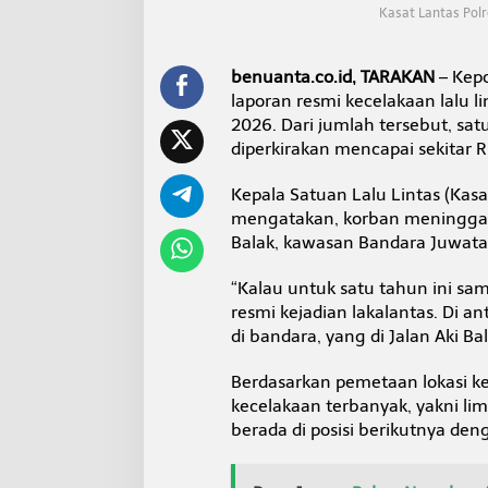
L
Kasat Lantas Pol
a
k
a
benuanta.co.id, TARAKAN
– Kepo
L
laporan resmi kecelakaan lalu li
a
2026. Dari jumlah tersebut, sat
n
t
diperkirakan mencapai sekitar R
a
s
Kepala Satuan Lalu Lintas (Kasa
P
mengatakan, korban meninggal 
e
Balak, kawasan Bandara Juwata
r
i
o
“Kalau untuk satu tahun ini sam
d
resmi kejadian lakalantas. Di a
e
di bandara, yang di Jalan Aki Bal
J
a
n
Berdasarkan pemetaan lokasi kej
u
kecelakaan terbanyak, yakni lim
a
berada di posisi berikutnya den
r
i
-