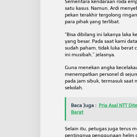
Sementara kendaraan roda emp
satu kasus. Namun, Ardi menye
pekan terakhir tergolong ringa
para pihak yang terlibat.
“Bisa dibilang ini lakanya laka
yang besar. Pada saat kami data
sudah paham, tidak luka berat
ini musibah,” jelasnya.
Guna menekan angka kecelakaan,
menempatkan personel di sejumla
pada jam sibuk, termasuk saat 
sekolah.
Baca Juga :
Pria Asal NTT D
Barat
Selain itu, petugas juga teru
pentingnya penggunaan helm d