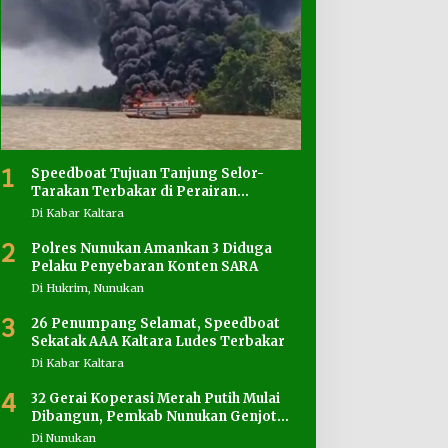
1
Speedboat Tujuan Tanjung Selor-
Tarakan Terbakar di Perairan
Salimbatu
Di Kabar Kaltara
2
Polres Nunukan Amankan 3 Diduga
Pelaku Penyebaran Konten SARA
Di Hukrim, Nunukan
3
26 Penumpang Selamat, Speedboat
Sekatak AAA Kaltara Ludes Terbakar
Di Kabar Kaltara
4
32 Gerai Koperasi Merah Putih Mulai
Dibangun, Pemkab Nunukan Genjot
Penyediaan Lahan
Di Nunukan