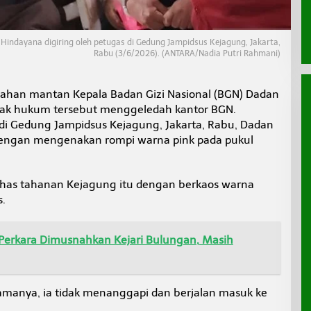
Hindayana digiring oleh petugas di Gedung Jampidsus Kejagung, Jakarta,
Rabu (3/6/2026). (ANTARA/Nadia Putri Rahmani)
ahan mantan Kepala Badan Gizi Nasional (BGN) Dadan
ak hukum tersebut menggeledah kantor BGN.
i Gedung Jampidsus Kejagung, Jakarta, Rabu, Dadan
dengan mengenakan rompi warna pink pada pukul
has tahanan Kejagung itu dengan berkaos warna
s.
 Perkara Dimusnahkan Kejari Bulungan, Masih
manya, ia tidak menanggapi dan berjalan masuk ke