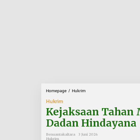
Homepage
/
Hukrim
K
e
Hukrim
j
a
Kejaksaan Tahan 
k
s
Dadan Hindayana
a
a
Benuantakaltara
3 Juni 2026
n
Hukrim