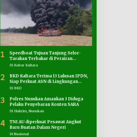
1
Speedboat Tujuan Tanjung Selor-
Tarakan Terbakar di Perairan
Salimbatu
Di Kabar Kaltara
2
BKD Kaltara Terima 13 Lulusan IPDN,
Siap Perkuat ASN di Lingkungan
Pemprov
Di BKD
3
Polres Nunukan Amankan 3 Diduga
Pelaku Penyebaran Konten SARA
Di Hukrim, Nunukan
4
TNI AU diperkuat Pesawat Angkut
Baru Buatan Dalam Negeri
Di Nasional