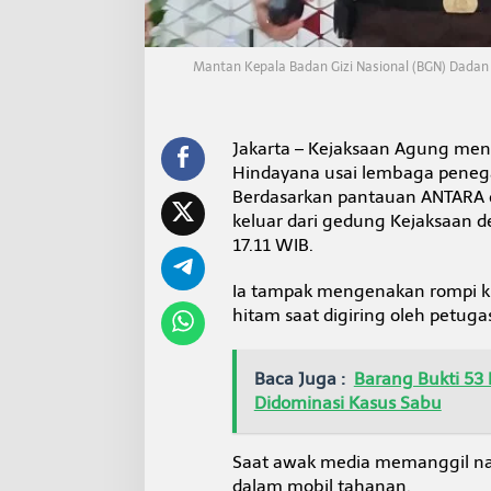
H
i
n
d
Mantan Kepala Badan Gizi Nasional (BGN) Dadan 
a
y
a
n
Jakarta – Kejaksaan Agung men
a
Hindayana usai lembaga peneg
Berdasarkan pantauan ANTARA d
keluar dari gedung Kejaksaan 
17.11 WIB.
Ia tampak mengenakan rompi k
hitam saat digiring oleh petuga
Baca Juga :
Barang Bukti 53
Didominasi Kasus Sabu
Saat awak media memanggil na
dalam mobil tahanan.