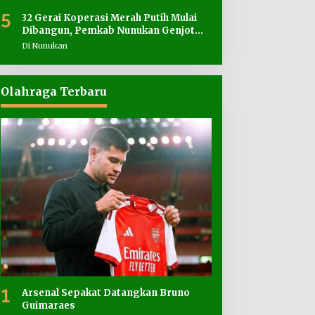
5
32 Gerai Koperasi Merah Putih Mulai
Dibangun, Pemkab Nunukan Genjot
Penyediaan Lahan
Di Nunukan
Olahraga Terbaru
1
Arsenal Sepakat Datangkan Bruno
Guimaraes