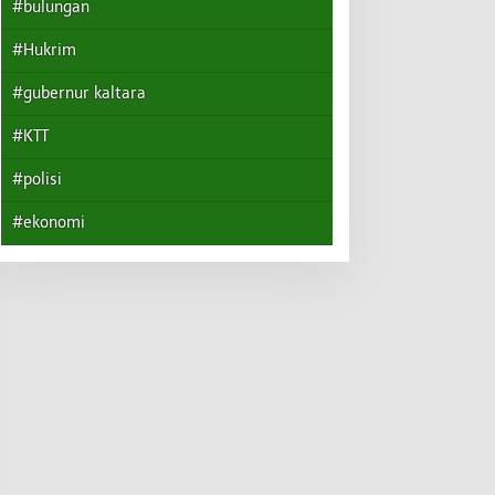
#bulungan
#Hukrim
#gubernur kaltara
#KTT
#polisi
#ekonomi