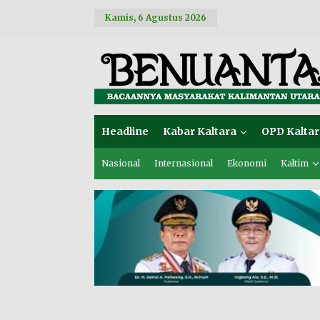
L
Kamis, 6 Agustus 2026
e
w
a
t
i
k
e
k
o
Headline
Kabar Kaltara
OPD Kaltar
n
t
e
Nasional
Internasional
Ekonomi
Kaltim
n