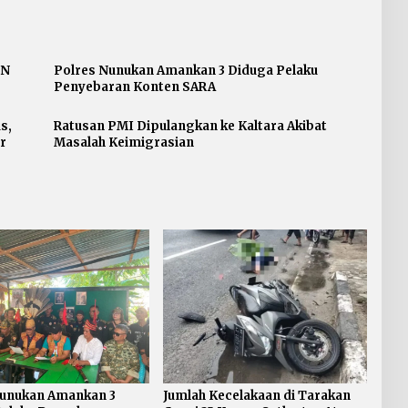
PN
Polres Nunukan Amankan 3 Diduga Pelaku
Penyebaran Konten SARA
s,
Ratusan PMI Dipulangkan ke Kaltara Akibat
r
Masalah Keimigrasian
Nunukan Amankan 3
Jumlah Kecelakaan di Tarakan