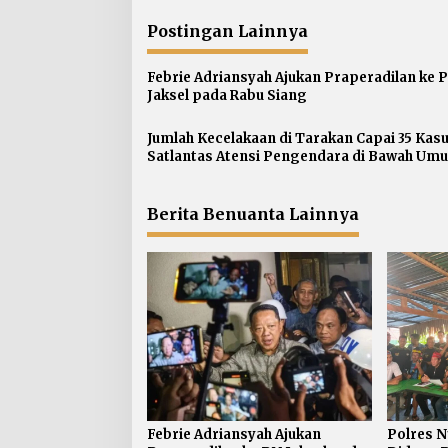
i
Postingan Lainnya
g
a
Febrie Adriansyah Ajukan Praperadilan ke 
s
Jaksel pada Rabu Siang
i
p
Jumlah Kecelakaan di Tarakan Capai 35 Kasu
Satlantas Atensi Pengendara di Bawah Umu
o
s
Berita Benuanta Lainnya
Febrie Adriansyah Ajukan
Polres 