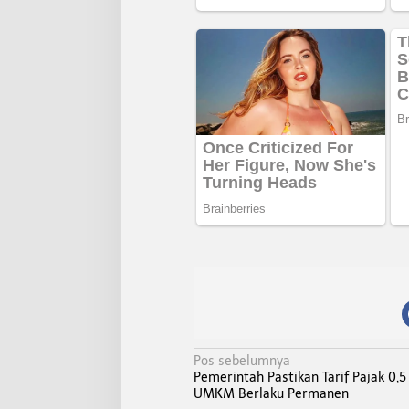
N
Pos sebelumnya
Pemerintah Pastikan Tarif Pajak 0,5
a
UMKM Berlaku Permanen
v