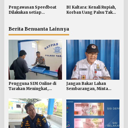
i
Pembuatan Langsung
Lapor Layanan Darurat 112
Paling Banyak
p
Pengawasan Speedboat
BI Kaltara: Kenali Rupiah,
Dilakukan setiap
Korban Uang Palsu Tak
o
Keberangkatan, Sertifikat
Bisa Dapat Penggantian
s
Acuan Laik Laut
Berita Benuanta Lainnya
Pengguna SIM Online di
Jangan Bakar Lahan
Tarakan Meningkat,
Sembarangan, Minta
Pembuatan Langsung
Lapor Layanan Darurat 112
Paling Banyak