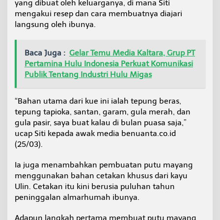
yang dibuat oleh keluarganya, di mana Siti
n
mengakui resep dan cara membuatnya diajari
y
langsung oleh ibunya.
a
B
e
r
Baca Juga :
Gelar Temu Media Kaltara, Grup PT
u
Pertamina Hulu Indonesia Perkuat Komunikasi
s
Publik Tentang Industri Hulu Migas
i
a
P
“Bahan utama dari kue ini ialah tepung beras,
u
tepung tapioka, santan, garam, gula merah, dan
l
u
gula pasir, saya buat kalau di bulan puasa saja,”
h
ucap Siti kepada awak media benuanta.co.id
a
(25/03).
n
T
Ia juga menambahkan pembuatan putu mayang
a
h
menggunakan bahan cetakan khusus dari kayu
u
Ulin. Cetakan itu kini berusia puluhan tahun
n
peninggalan almarhumah ibunya.
Adapun langkah pertama membuat putu mayang