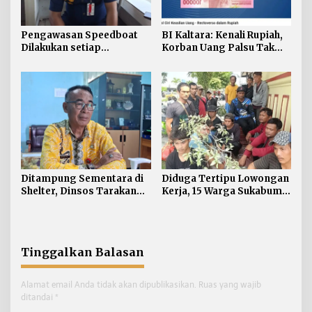
Pengawasan Speedboat
BI Kaltara: Kenali Rupiah,
Dilakukan setiap
Korban Uang Palsu Tak
Keberangkatan, Sertifikat
Bisa Dapat Penggantian
Acuan Laik Laut
Ditampung Sementara di
Diduga Tertipu Lowongan
Shelter, Dinsos Tarakan
Kerja, 15 Warga Sukabumi
Fasilitasi Pemulangan 15
Telantar di Tarakan
Pekerja Asal Jawa Barat
Tinggalkan Balasan
Alamat email Anda tidak akan dipublikasikan.
Ruas yang wajib
ditandai
*