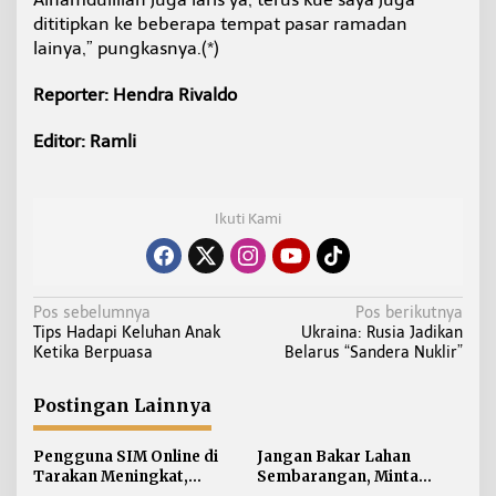
dititipkan ke beberapa tempat pasar ramadan
lainya,” pungkasnya.(*)
Reporter: Hendra Rivaldo
Editor: Ramli
Ikuti Kami
N
Pos sebelumnya
Pos berikutnya
Tips Hadapi Keluhan Anak
Ukraina: Rusia Jadikan
a
Ketika Berpuasa
Belarus “Sandera Nuklir”
v
i
Postingan Lainnya
g
a
Pengguna SIM Online di
Jangan Bakar Lahan
s
Tarakan Meningkat,
Sembarangan, Minta