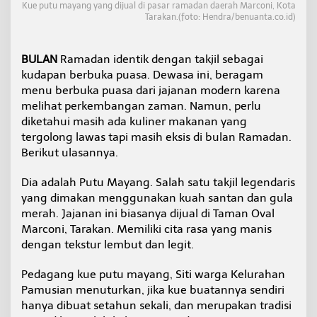
Kue putu mayang yang dijual di pasar ramadan daerah Marconi, Kota
R
Tarakan.(foto: Hendra/benuanta.co.id)
e
s
e
BULAN
Ramadan identik dengan takjil sebagai
p
T
kudapan berbuka puasa. Dewasa ini, beragam
u
menu berbuka puasa dari jajanan modern karena
r
melihat perkembangan zaman. Namun, perlu
u
diketahui masih ada kuliner makanan yang
n
T
tergolong lawas tapi masih eksis di bulan Ramadan.
e
Berikut ulasannya.
m
u
Dia adalah Putu Mayang. Salah satu takjil legendaris
r
yang dimakan menggunakan kuah santan dan gula
u
n
merah. Jajanan ini biasanya dijual di Taman Oval
,
Marconi, Tarakan. Memiliki cita rasa yang manis
C
dengan tekstur lembut dan legit.
e
t
Pedagang kue putu mayang, Siti warga Kelurahan
a
k
Pamusian menuturkan, jika kue buatannya sendiri
a
hanya dibuat setahun sekali, dan merupakan tradisi
n