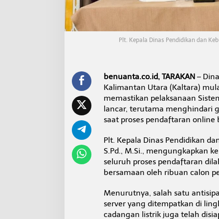
k
b
u
d
K
Plt. Kepala Dinas Pendidikan dan Ke
a
l
t
a
benuanta.co.id, TARAKAN
– Dina
r
Kalimantan Utara (Kaltara) mul
a
memastikan pelaksanaan Siste
K
lancar, terutama menghindari 
o
o
saat proses pendaftaran online
r
d
Plt. Kepala Dinas Pendidikan d
i
S.Pd., M.Si., mengungkapkan ke
n
seluruh proses pendaftaran dila
a
s
bersamaan oleh ribuan calon pes
i
d
Menurutnya, salah satu antisip
e
server yang ditempatkan di lingk
n
cadangan listrik juga telah di
g