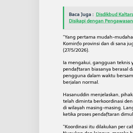
a
n
T
Baca Juga :
Disdikbud Kalta
e
Disikapi dengan Pengawasa
l
k
o
“Yang pertama mudah-mudahan t
m
Kominfo provinsi dan di sana j
d
(27/5/2026).
a
n
S
Ia mengakui, gangguan teknis y
i
pendaftaran biasanya berasal d
a
pengguna dalam waktu bersamaa
p
berjalan normal.
k
a
n
Hasanuddin menjelaskan, pihak
G
telah diminta berkoordinasi de
e
di wilayah masing-masing. Langk
n
ketika proses pendaftaran dimul
s
e
t
“Koordinasi itu dilakukan per 