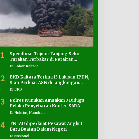
1
Speedboat Tujuan Tanjung Selor-
Tarakan Terbakar di Perairan
Salimbatu
Di Kabar Kaltara
2
BKD Kaltara Terima 13 Lulusan IPDN,
Siap Perkuat ASN di Lingkungan
Pemprov
Di BKD
3
Polres Nunukan Amankan 3 Diduga
Pelaku Penyebaran Konten SARA
Di Hukrim, Nunukan
4
TNI AU diperkuat Pesawat Angkut
Baru Buatan Dalam Negeri
Di Nasional