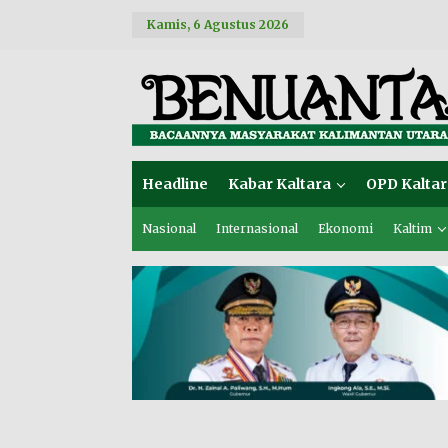
L
Kamis, 6 Agustus 2026
e
w
a
t
i
k
e
k
o
Headline
Kabar Kaltara
OPD Kaltar
n
t
e
Nasional
Internasional
Ekonomi
Kaltim
n