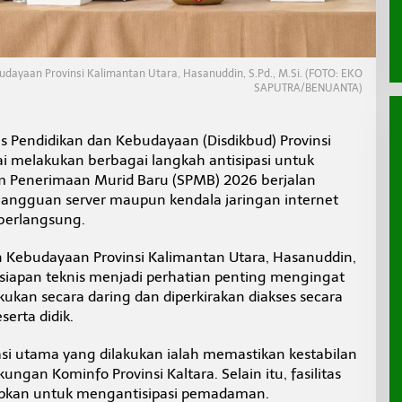
budayaan Provinsi Kalimantan Utara, Hasanuddin, S.Pd., M.Si. (FOTO: EKO
SAPUTRA/BENUANTA)
s Pendidikan dan Kebudayaan (Disdikbud) Provinsi
ai melakukan berbagai langkah antisipasi untuk
m Penerimaan Murid Baru (SPMB) 2026 berjalan
gangguan server maupun kendala jaringan internet
 berlangsung.
an Kebudayaan Provinsi Kalimantan Utara, Hasanuddin,
siapan teknis menjadi perhatian penting mengingat
kukan secara daring dan diperkirakan diakses secara
erta didik.
asi utama yang dilakukan ialah memastikan kestabilan
ungan Kominfo Provinsi Kaltara. Selain itu, fasilitas
siapkan untuk mengantisipasi pemadaman.