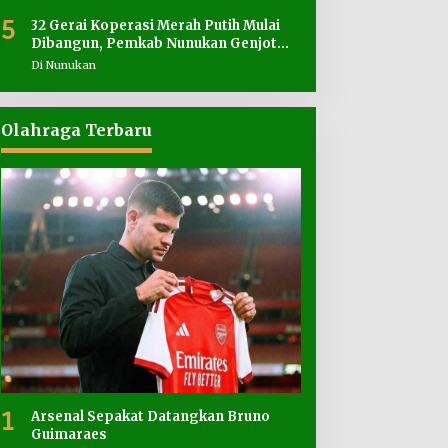
5
32 Gerai Koperasi Merah Putih Mulai
Dibangun, Pemkab Nunukan Genjot
Penyediaan Lahan
Di Nunukan
Olahraga Terbaru
1
Arsenal Sepakat Datangkan Bruno
Guimaraes