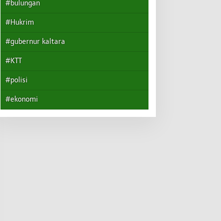
#bulungan
#Hukrim
#gubernur kaltara
#KTT
#polisi
#ekonomi