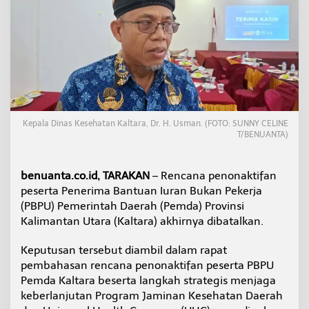
a
n
R
i
b
u
a
n
P
e
Kepala Dinas Kesehatan Kaltara, Dr. H. Usman. (FOTO: SUNNY CELINE
s
T/BENUANTA)
e
r
t
benuanta.co.id, TARAKAN
– Rencana penonaktifan
a
peserta Penerima Bantuan Iuran Bukan Pekerja
J
(PBPU) Pemerintah Daerah (Pemda) Provinsi
K
N
Kalimantan Utara (Kaltara) akhirnya dibatalkan.
D
i
Keputusan tersebut diambil dalam rapat
b
pembahasan rencana penonaktifan peserta PBPU
a
Pemda Kaltara beserta langkah strategis menjaga
t
a
keberlanjutan Program Jaminan Kesehatan Daerah
l