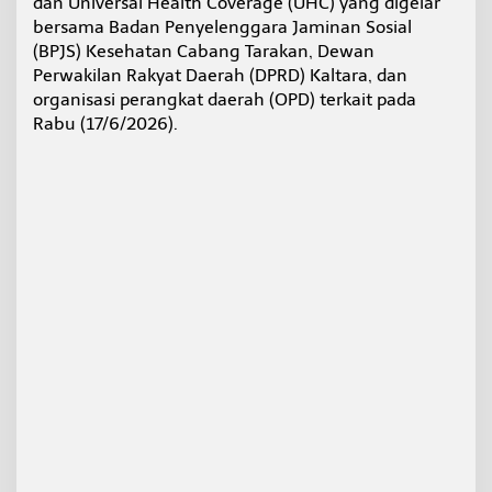
dan Universal Health Coverage (UHC) yang digelar
k
bersama Badan Penyelenggara Jaminan Sosial
a
(BPJS) Kesehatan Cabang Tarakan, Dewan
n
,
Perwakilan Rakyat Daerah (DPRD) Kaltara, dan
D
organisasi perangkat daerah (OPD) terkait pada
i
Rabu (17/6/2026).
n
k
e
s
K
a
l
t
a
r
a
S
i
a
p
k
a
n
E