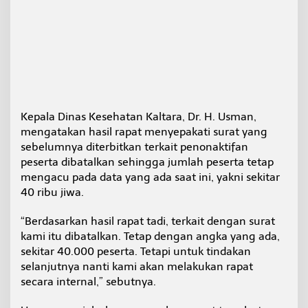
v
a
l
u
a
s
i
I
n
Kepala Dinas Kesehatan Kaltara, Dr. H. Usman,
t
mengatakan hasil rapat menyepakati surat yang
e
r
sebelumnya diterbitkan terkait penonaktifan
n
peserta dibatalkan sehingga jumlah peserta tetap
a
mengacu pada data yang ada saat ini, yakni sekitar
l
40 ribu jiwa.
“Berdasarkan hasil rapat tadi, terkait dengan surat
kami itu dibatalkan. Tetap dengan angka yang ada,
sekitar 40.000 peserta. Tetapi untuk tindakan
selanjutnya nanti kami akan melakukan rapat
secara internal,” sebutnya.