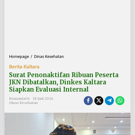
Homepage
/
Dinas Kesehatan
S
u
Berita Kaltara
r
a
Surat Penonaktifan Ribuan Peserta
t
JKN Dibatalkan, Dinkes Kaltara
P
Siapkan Evaluasi Internal
e
n
Benuanta06
18 Juni 2026
o
Dinas Kesehatan
n
a
k
t
i
f