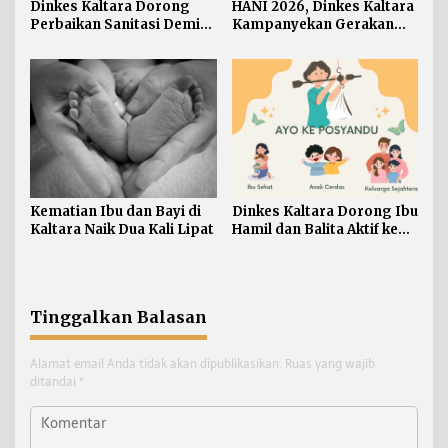
Dinkes Kaltara Dorong
HANI 2026, Dinkes Kaltara
Perbaikan Sanitasi Demi
Kampanyekan Gerakan
Wujudkan Masyarakat
‘Ananda Bersinar’
Sehat
Kematian Ibu dan Bayi di
Dinkes Kaltara Dorong Ibu
Kaltara Naik Dua Kali Lipat
Hamil dan Balita Aktif ke
Posyandu
Tinggalkan Balasan
Alamat email Anda tidak akan dipublikasikan.
Ruas yang wajib
ditandai
*