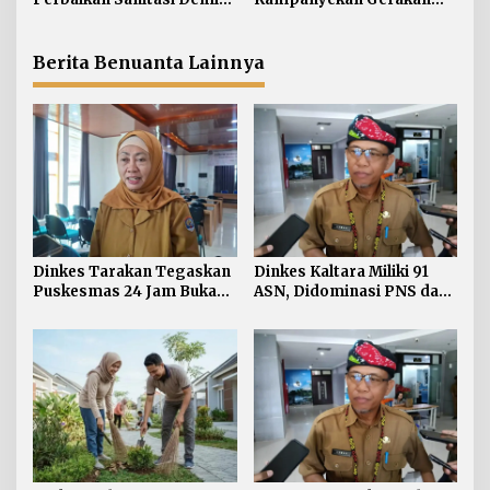
Wujudkan Masyarakat
‘Ananda Bersinar’
Sehat
Berita Benuanta Lainnya
Dinkes Tarakan Tegaskan
Dinkes Kaltara Miliki 91
Puskesmas 24 Jam Bukan
ASN, Didominasi PNS dan
Solusi Persoalan Rujukan
Jabatan Non-Manajerial
Pasien BPJS