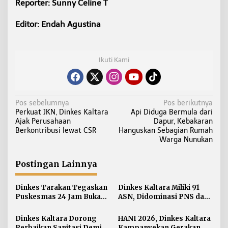
Reporter: Sunny Celine T
Editor: Endah Agustina
Ikuti Kami
N
Pos sebelumnya
Pos berikutnya
Perkuat JKN, Dinkes Kaltara
Api Diduga Bermula dari
a
Ajak Perusahaan
Dapur, Kebakaran
v
Berkontribusi lewat CSR
Hanguskan Sebagian Rumah
i
Warga Nunukan
g
a
Postingan Lainnya
s
i
Dinkes Tarakan Tegaskan
Dinkes Kaltara Miliki 91
Puskesmas 24 Jam Bukan
ASN, Didominasi PNS dan
p
Solusi Persoalan Rujukan
Jabatan Non-Manajerial
o
Pasien BPJS
Dinkes Kaltara Dorong
HANI 2026, Dinkes Kaltara
s
Perbaikan Sanitasi Demi
Kampanyekan Gerakan