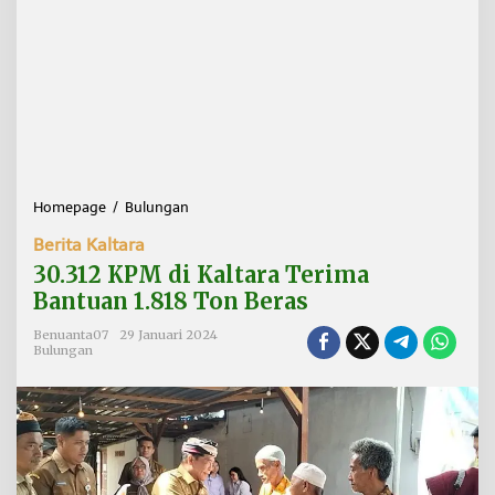
Homepage
/
Bulungan
3
0
Berita Kaltara
.
3
30.312 KPM di Kaltara Terima
1
Bantuan 1.818 Ton Beras
2
K
Benuanta07
29 Januari 2024
P
Bulungan
M
d
i
K
a
l
t