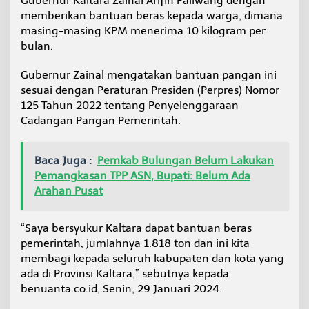
Gubernur Kaltara Zainal Arifin Paliwang dengan
e
memberikan bantuan beras kepada warga, dimana
r
masing-masing KPM menerima 10 kilogram per
a
bulan.
s
Gubernur Zainal mengatakan bantuan pangan ini
sesuai dengan Peraturan Presiden (Perpres) Nomor
125 Tahun 2022 tentang Penyelenggaraan
Cadangan Pangan Pemerintah.
Baca Juga :
Pemkab Bulungan Belum Lakukan
Pemangkasan TPP ASN, Bupati: Belum Ada
Arahan Pusat
“Saya bersyukur Kaltara dapat bantuan beras
pemerintah, jumlahnya 1.818 ton dan ini kita
membagi kepada seluruh kabupaten dan kota yang
ada di Provinsi Kaltara,” sebutnya kepada
benuanta.co.id, Senin, 29 Januari 2024.