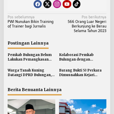
N
Pos sebelumnya
Pos berikutnya
PWI Nunukan Bikin Training
566 Orang Luar Negeri
a
of Trainer bagi Jurnalis
Berkunjung ke Berau
v
Selama Tahun 2023
i
g
Postingan Lainnya
a
s
Pemkab Bulungan Belum
Kolaborasi Pemkab
i
Lakukan Pemangkasan
Bulungan dengan
TPP ASN, Bupati: Belum
Unikaltar, Satu
p
Ada Arahan Pusat
Desa/Kelurahan Satu
Warga Tanah Kuning
Barang Bukti 53 Perkara
o
Sarjana
Datangi DPRD Bulungan,
Dimusnahkan Kejari
s
Minta Hak Plasma 20
Bulungan, Masih
Persen segera
Didominasi Kasus Sabu
Diselesaikan
Berita Benuanta Lainnya