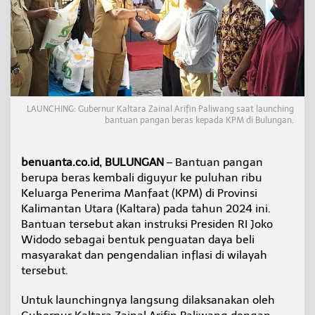
a
r
a
T
e
r
i
m
a
LAUNCHING: Gubernur Kaltara Zainal Arifin Paliwang saat launching
B
bantuan pangan beras kepada KPM di Bulungan.
a
n
t
benuanta.co.id, BULUNGAN
– Bantuan pangan
u
berupa beras kembali diguyur ke puluhan ribu
a
Keluarga Penerima Manfaat (KPM) di Provinsi
n
Kalimantan Utara (Kaltara) pada tahun 2024 ini.
1
.
Bantuan tersebut akan instruksi Presiden RI Joko
8
Widodo sebagai bentuk penguatan daya beli
1
masyarakat dan pengendalian inflasi di wilayah
8
tersebut.
T
o
n
Untuk launchingnya langsung dilaksanakan oleh
B