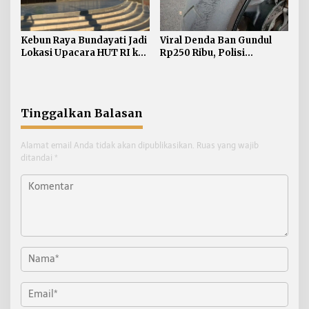
Kebun Raya Bundayati Jadi
Viral Denda Ban Gundul
Lokasi Upacara HUT RI ke-
Rp250 Ribu, Polisi
81
Bulungan Tegaskan Belum
Ada Razia Khusus
Tinggalkan Balasan
Alamat email Anda tidak akan dipublikasikan.
Ruas yang wajib
ditandai
*