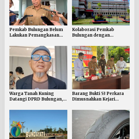
Pemkab Bulungan Belum
Kolaborasi Pemkab
Lakukan Pemangkasan
Bulungan dengan
TPP ASN, Bupati: Belum
Unikaltar, Satu
Ada Arahan Pusat
Desa/Kelurahan Satu
Sarjana
Warga Tanah Kuning
Barang Bukti 53 Perkara
Datangi DPRD Bulungan,
Dimusnahkan Kejari
Minta Hak Plasma 20
Bulungan, Masih
Persen segera
Didominasi Kasus Sabu
Diselesaikan