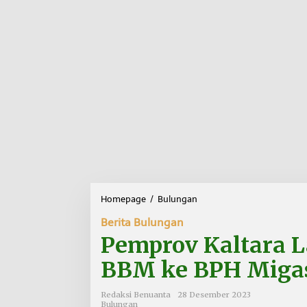
Homepage
/
Bulungan
P
e
Berita Bulungan
m
p
Pemprov Kaltara 
r
o
BBM ke BPH Miga
v
K
Redaksi Benuanta
28 Desember 2023
a
Bulungan