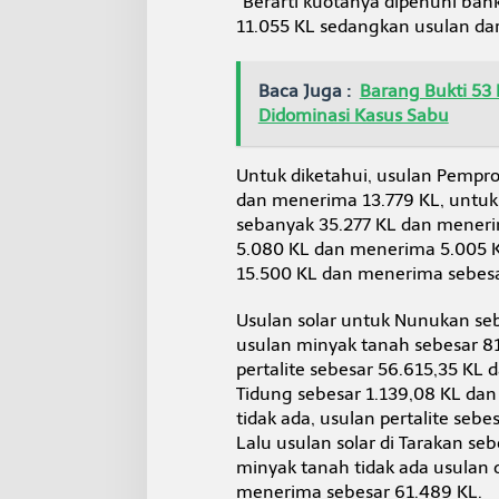
“Berarti kuotanya dipenuhi bah
11.055 KL sedangkan usulan dar
Baca Juga :
Barang Bukti 53
Didominasi Kasus Sabu
Untuk diketahui, usulan Pempro
dan menerima 13.779 KL, untuk 
sebanyak 35.277 KL dan menerim
5.080 KL dan menerima 5.005 KL
15.500 KL dan menerima sebesa
Usulan solar untuk Nunukan seb
usulan minyak tanah sebesar 8
pertalite sebesar 56.615,35 KL 
Tidung sebesar 1.139,08 KL da
tidak ada, usulan pertalite seb
Lalu usulan solar di Tarakan s
minyak tanah tidak ada usulan 
menerima sebesar 61.489 KL.