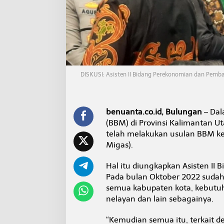
M
k
e
B
P
H
M
i
DISKUSI: Asisten II Bidang Perekonomian dan Pemb
g
a
s
benuanta.co.id, Bulungan
– Dal
(BBM) di Provinsi Kalimantan Ut
telah melakukan usulan BBM ke
Migas).
Hal itu diungkapkan Asisten II
Pada bulan Oktober 2022 sudah 
semua kabupaten kota, kebutuha
nelayan dan lain sebagainya.
“Kemudian semua itu, terkait 