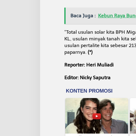
Baca Juga :
Kebun Raya Bunda
“Total usulan solar kita BPH Mi
KL, usulan minyak tanah kita se
usulan pertalite kita sebesar 21
paparnya.
(*)
Reporter: Heri Muliadi
Editor: Nicky Saputra