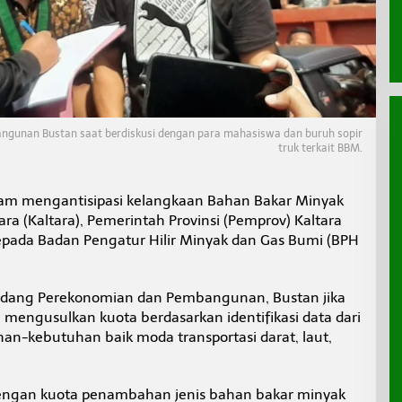
angunan Bustan saat berdiskusi dengan para mahasiswa dan buruh sopir
truk terkait BBM.
am mengantisipasi kelangkaan Bahan Bakar Minyak
ara (Kaltara), Pemerintah Provinsi (Pemprov) Kaltara
pada Badan Pengatur Hilir Minyak dan Gas Bumi (BPH
 Bidang Perekonomian dan Pembangunan, Bustan jika
mengusulkan kuota berdasarkan identifikasi data dari
n-kebutuhan baik moda transportasi darat, laut,
dengan kuota penambahan jenis bahan bakar minyak