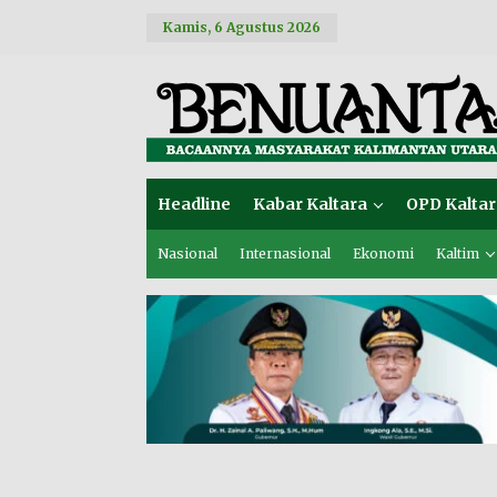
L
Kamis, 6 Agustus 2026
e
w
a
t
i
k
e
k
o
Headline
Kabar Kaltara
OPD Kaltar
n
t
e
Nasional
Internasional
Ekonomi
Kaltim
n