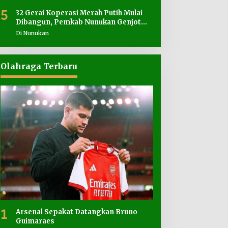
5
32 Gerai Koperasi Merah Putih Mulai
Dibangun, Pemkab Nunukan Genjot
Penyediaan Lahan
Di Nunukan
Olahraga Terbaru
1
Arsenal Sepakat Datangkan Bruno
Guimaraes