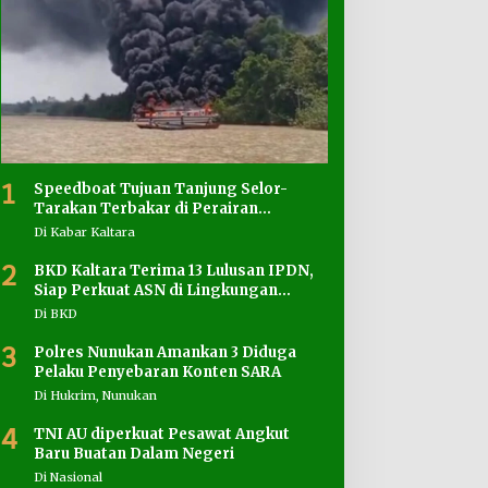
1
Speedboat Tujuan Tanjung Selor-
Tarakan Terbakar di Perairan
Salimbatu
Di Kabar Kaltara
2
BKD Kaltara Terima 13 Lulusan IPDN,
Siap Perkuat ASN di Lingkungan
Pemprov
Di BKD
3
Polres Nunukan Amankan 3 Diduga
Pelaku Penyebaran Konten SARA
Di Hukrim, Nunukan
4
TNI AU diperkuat Pesawat Angkut
Baru Buatan Dalam Negeri
Di Nasional