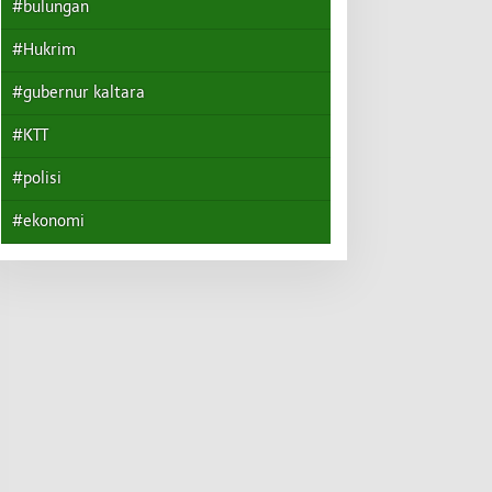
#bulungan
#Hukrim
#gubernur kaltara
#KTT
#polisi
#ekonomi