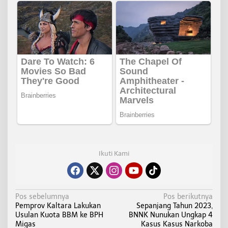
Ikuti Kami
N
Pos sebelumnya
Pos berikutnya
Pemprov Kaltara Lakukan
Sepanjang Tahun 2023,
a
Usulan Kuota BBM ke BPH
BNNK Nunukan Ungkap 4
v
Migas
Kasus Kasus Narkoba