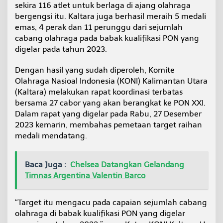
sekira 116 atlet untuk berlaga di ajang olahraga
E
m
bergengsi itu. Kaltara juga berhasil meraih 5 medali
a
emas, 4 perak dan 11 perunggu dari sejumlah
s
cabang olahraga pada babak kualifikasi PON yang
d
digelar pada tahun 2023.
i
P
O
Dengan hasil yang sudah diperoleh, Komite
N
Olahraga Nasioal Indonesia (KONI) Kalimantan Utara
2
(Kaltara) melakukan rapat koordinasi terbatas
0
bersama 27 cabor yang akan berangkat ke PON XXI.
2
Dalam rapat yang digelar pada Rabu, 27 Desember
4
2023 kemarin, membahas pemetaan target raihan
medali mendatang.
Baca Juga :
Chelsea Datangkan Gelandang
Timnas Argentina Valentin Barco
“Target itu mengacu pada capaian sejumlah cabang
olahraga di babak kualifikasi PON yang digelar