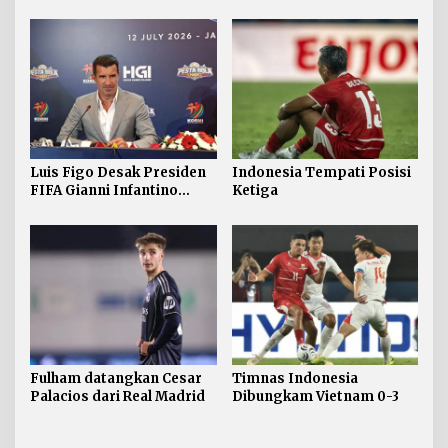
Guimaraes
Luis Figo Desak Presiden
Indonesia Tempati Posisi
FIFA Gianni Infantino
Ketiga
Mundur
Fulham datangkan Cesar
Timnas Indonesia
Palacios dari Real Madrid
Dibungkam Vietnam 0-3