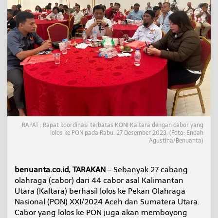
N
I
K
a
l
t
a
r
a
T
a
r
g
e
RAPAT : Rapat koordinasi terbatas KONI Kaltara dengan cabor yang
t
lolos ke PON pada Rabu, 27 Desember 2023. (Foto: Endah
k
Agustina/Benuanta)
a
n
6
benuanta.co.id, TARAKAN
– Sebanyak 27 cabang
M
olahraga (cabor) dari 44 cabor asal Kalimantan
e
d
Utara (Kaltara) berhasil lolos ke Pekan Olahraga
a
Nasional (PON) XXI/2024 Aceh dan Sumatera Utara.
l
Cabor yang lolos ke PON juga akan memboyong
i