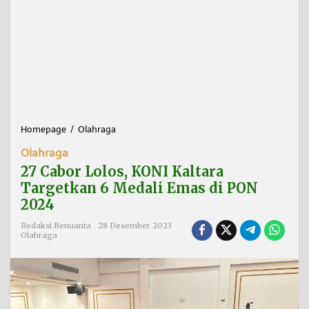
Homepage
/
Olahraga
2
7
Olahraga
C
a
27 Cabor Lolos, KONI Kaltara
b
Targetkan 6 Medali Emas di PON
o
2024
r
L
Redaksi Benuanta
28 Desember 2023
o
Olahraga
l
o
s
,
K
O