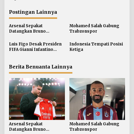
i
g
Postingan Lainnya
a
s
Arsenal Sepakat
Mohamed Salah Gabung
i
Datangkan Bruno
Trabzonspor
Guimaraes
p
Luis Figo Desak Presiden
Indonesia Tempati Posisi
o
FIFA Gianni Infantino
Ketiga
s
Mundur
Berita Benuanta Lainnya
Arsenal Sepakat
Mohamed Salah Gabung
Datangkan Bruno
Trabzonspor