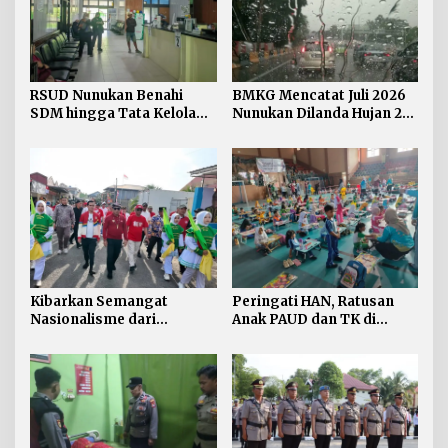
RSUD Nunukan Benahi
BMKG Mencatat Juli 2026
SDM hingga Tata Kelola
Nunukan Dilanda Hujan 23
Pelayanan
Hari
Kibarkan Semangat
Peringati HAN, Ratusan
Nasionalisme dari
Anak PAUD dan TK di
Perbatasan, Bendera
Nunukan Adu Kreativitas
Merah Putih 81 Meter
Lomba Menggambar dan
Dibentangkan di Sebatik
Mewarnai