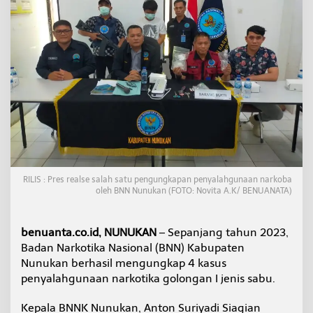
0
2
3
,
B
N
N
K
N
u
n
u
k
a
RILIS : Pres realse salah satu pengungkapan penyalahgunaan narkoba
n
oleh BNN Nunukan (FOTO: Novita A.K/ BENUANATA)
U
n
g
benuanta.co.id, NUNUKAN
– Sepanjang tahun 2023,
k
a
Badan Narkotika Nasional (BNN) Kabupaten
p
Nunukan berhasil mengungkap 4 kasus
4
penyalahgunaan narkotika golongan I jenis sabu.
K
a
Kepala BNNK Nunukan, Anton Suriyadi Siagian
s