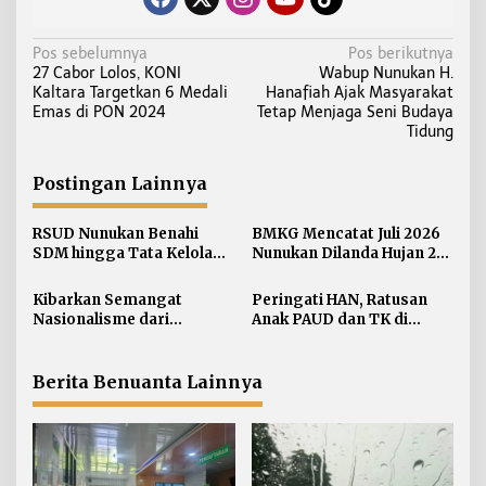
N
Pos sebelumnya
Pos berikutnya
27 Cabor Lolos, KONI
Wabup Nunukan H.
a
Kaltara Targetkan 6 Medali
Hanafiah Ajak Masyarakat
v
Emas di PON 2024
Tetap Menjaga Seni Budaya
i
Tidung
g
a
Postingan Lainnya
s
i
RSUD Nunukan Benahi
BMKG Mencatat Juli 2026
SDM hingga Tata Kelola
Nunukan Dilanda Hujan 23
p
Pelayanan
Hari
o
Kibarkan Semangat
Peringati HAN, Ratusan
s
Nasionalisme dari
Anak PAUD dan TK di
Perbatasan, Bendera
Nunukan Adu Kreativitas
Merah Putih 81 Meter
Lomba Menggambar dan
Dibentangkan di Sebatik
Mewarnai
Berita Benuanta Lainnya