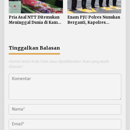
Pria Asal NTT Ditemukan
Enam PJU Polres Nunukan
Meninggal Dunia di Kamar
Berganti, Kapolres
Kos Sebatik Barat
Tekankan Displin
Personel
Tinggalkan Balasan
Alamat email Anda tidak akan dipublikasikan.
Ruas yang wajib
ditandai
*