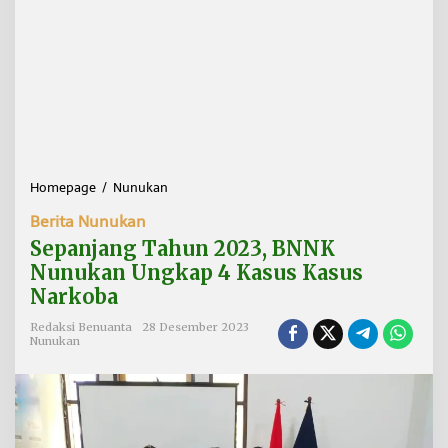
Homepage
/
Nunukan
S
e
Berita Nunukan
p
a
Sepanjang Tahun 2023, BNNK
n
Nunukan Ungkap 4 Kasus Kasus
j
Narkoba
a
n
Redaksi Benuanta
28 Desember 2023
g
Nunukan
T
a
h
u
n
2