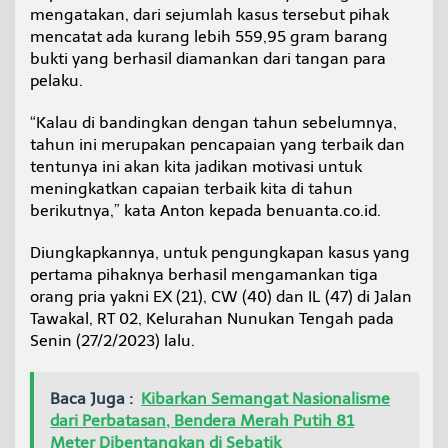
u
mengatakan, dari sejumlah kasus tersebut pihak
s
mencatat ada kurang lebih 559,95 gram barang
K
bukti yang berhasil diamankan dari tangan para
a
pelaku.
s
u
s
“Kalau di bandingkan dengan tahun sebelumnya,
N
tahun ini merupakan pencapaian yang terbaik dan
a
tentunya ini akan kita jadikan motivasi untuk
r
meningkatkan capaian terbaik kita di tahun
k
berikutnya,” kata Anton kepada benuanta.co.id.
o
b
a
Diungkapkannya, untuk pengungkapan kasus yang
pertama pihaknya berhasil mengamankan tiga
orang pria yakni EX (21), CW (40) dan IL (47) di Jalan
Tawakal, RT 02, Kelurahan Nunukan Tengah pada
Senin (27/2/2023) lalu.
Baca Juga :
Kibarkan Semangat Nasionalisme
dari Perbatasan, Bendera Merah Putih 81
Meter Dibentangkan di Sebatik