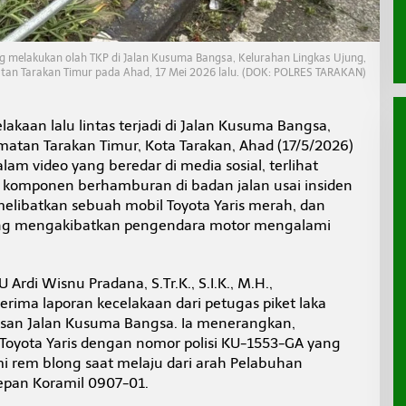
ng melakukan olah TKP di Jalan Kusuma Bangsa, Kelurahan Lingkas Ujung,
an Tarakan Timur pada Ahad, 17 Mei 2026 lalu. (DOK: POLRES TARAKAN)
lakaan lalu lintas terjadi di Jalan Kusuma Bangsa,
atan Tarakan Timur, Kota Tarakan, Ahad (17/5/2026)
alam video yang beredar di media sosial, terlihat
 komponen berhamburan di badan jalan usai insiden
melibatkan sebuah mobil Toyota Yaris merah, dan
ang mengakibatkan pengendara motor mengalami
 Ardi Wisnu Pradana, S.Tr.K., S.I.K., M.H.,
ma laporan kecelakaan dari petugas piket laka
awasan Jalan Kusuma Bangsa. Ia menerangkan,
Toyota Yaris dengan nomor polisi KU-1553-GA yang
 rem blong saat melaju dari arah Pelabuhan
pan Koramil 0907-01.