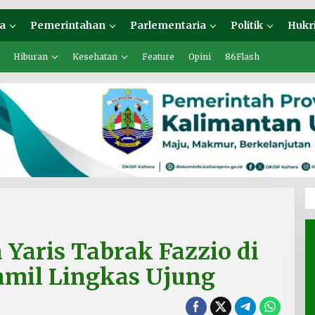
a
Pemerintahan
Parlementaria
Politik
Hukr
Hiburan
Kesehatan
Feature
Opini
86Flash
 Yaris Tabrak Fazzio di
amil Lingkas Ujung