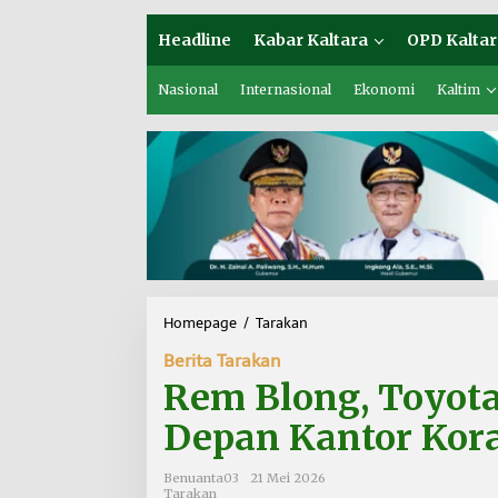
Headline
Kabar Kaltara
OPD Kaltar
Nasional
Internasional
Ekonomi
Kaltim
Homepage
/
Tarakan
R
e
Berita Tarakan
m
B
Rem Blong, Toyota
l
o
Depan Kantor Kor
n
g
Benuanta03
21 Mei 2026
,
Tarakan