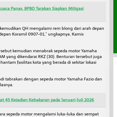
uaca Panas, BPBD Tarakan Siapkan Mitigasi
dikemudikan QH mengalami rem blong dari arah depan
epan Koramil 0907-01,” ungkapnya, Kamis
tersebut kemudian menabrak sepeda motor Yamaha
AM yang dikendarai RKZ (30). Benturan tersebut juga
am fasilitas kota yang berada di sekitar lokasi
jadi tabrakan dengan sepeda motor Yamaha Fazio dan
elasnya.
t 45 Kejadian Kebakaran pada Januari-Juli 2026
dara sepeda motor mengalami luka-luka dan sempat