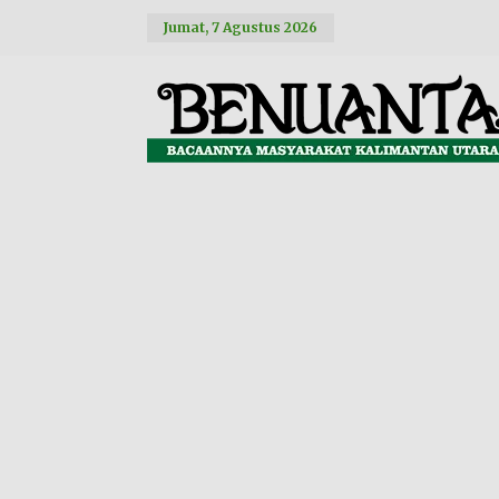
L
Jumat, 7 Agustus 2026
e
w
a
t
i
k
e
k
o
n
t
e
n