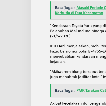
U
j
Baca Juga :
Masuki Periode C
u
Karhutla di Dua Kecamatan
n
g
“Kendaraan Toyota Yaris yang 
Pelabuhan Malundung hingga d
(21/5/2026).
IPTU Ardi menjelaskan, mobil 
Fazio bernomor polisi B-4765-E
menyebabkan kendaraan menghant
kejadian.
“Akibat rem blong tersebut ter
juga menabrak fasilitas kota,” j
Baca Juga :
PMK Tarakan Cata
Akibat kecelakaan itu, pengen