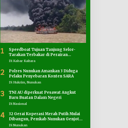
1
Speedboat Tujuan Tanjung Selor-
Tarakan Terbakar di Perairan
Salimbatu
Di Kabar Kaltara
2
Polres Nunukan Amankan 3 Diduga
Pelaku Penyebaran Konten SARA
Di Hukrim, Nunukan
3
TNI AU diperkuat Pesawat Angkut
Baru Buatan Dalam Negeri
Di Nasional
4
32 Gerai Koperasi Merah Putih Mulai
Dibangun, Pemkab Nunukan Genjot
Penyediaan Lahan
Di Nunukan