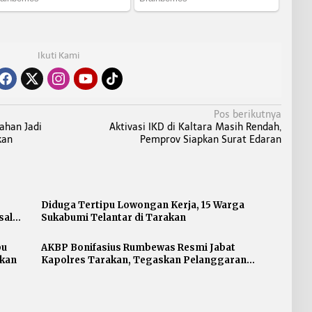
Ikuti Kami
Pos berikutnya
han Jadi
Aktivasi IKD di Kaltara Masih Rendah,
kan
Pemprov Siapkan Surat Edaran
Diduga Tertipu Lowongan Kerja, 15 Warga
sal
Sukabumi Telantar di Tarakan
pu
AKBP Bonifasius Rumbewas Resmi Jabat
akan
Kapolres Tarakan, Tegaskan Pelanggaran
Personel Diproses Tanpa Toleransi