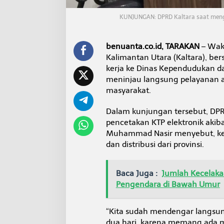
k
a
KUNJUNGAN: DPRD Kaltara saat mengu
n
,
D
benuanta.co.id, TARAKAN
– Waki
P
Kalimantan Utara (Kaltara), be
R
D
kerja ke Dinas Kependudukan dan
K
meninjau langsung pelayanan a
a
masyarakat.
l
t
Dalam kunjungan tersebut, DPR
a
r
pencetakan KTP elektronik akib
a
Muhammad Nasir menyebut, ket
S
dan distribusi dari provinsi.
i
a
p
Baca Juga :
Jumlah Kecelakaa
F
a
Pengendara di Bawah Umur
s
i
l
“Kita sudah mendengar langsun
i
dua hari, karena memang ada m