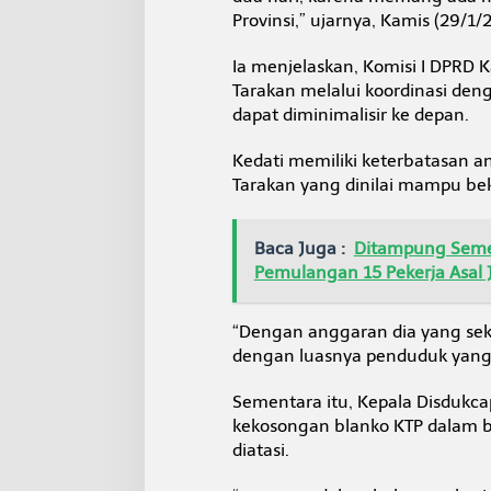
t
Provinsi,” ujarnya, Kamis (29/1/
a
s
Ia menjelaskan, Komisi I DPRD 
i
D
Tarakan melalui koordinasi deng
i
dapat diminimalisir ke depan.
s
d
Kedati memiliki keterbatasan an
u
Tarakan yang dinilai mampu be
k
c
a
p
Baca Juga :
Ditampung Sement
i
Pemulangan 15 Pekerja Asal 
l
“Dengan anggaran dia yang seke
dengan luasnya penduduk yang 
Sementara itu, Kepala Disdukc
kekosongan blanko KTP dalam be
diatasi.