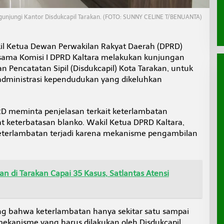
njungi Kantor Disdukcapil Tarakan. (FOTO: SUNNY CELINE T/BENUANTA)
l Ketua Dewan Perwakilan Rakyat Daerah (DPRD)
rsama Komisi I DPRD Kaltara melakukan kunjungan
 Pencatatan Sipil (Disdukcapil) Kota Tarakan, untuk
dministrasi kependudukan yang dikeluhkan
D meminta penjelasan terkait keterlambatan
at keterbatasan blanko. Wakil Ketua DPRD Kaltara,
erlambatan terjadi karena mekanisme pengambilan
n di Tarakan Capai 35 Kasus, Satlantas Atensi
g bahwa keterlambatan hanya sekitar satu sampai
ekanisme yang harus dilakukan oleh Disdukcapil