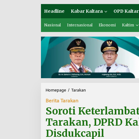
Headline
Kabar Kaltara
OPD Kaltar
Nasional
Internasional
Ekonomi
Kaltim
Homepage
/
Tarakan
S
o
Berita Tarakan
r
o
Soroti Keterlamba
t
i
Tarakan, DPRD Kalt
K
e
Disdukcapil
t