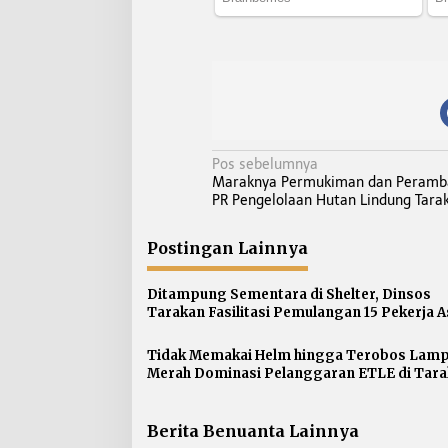
N
Pos sebelumnya
Maraknya Permukiman dan Peramba
a
PR Pengelolaan Hutan Lindung Tara
v
i
Postingan Lainnya
g
a
Ditampung Sementara di Shelter, Dinsos
s
Tarakan Fasilitasi Pemulangan 15 Pekerja A
Jawa Barat
i
p
Tidak Memakai Helm hingga Terobos Lam
Merah Dominasi Pelanggaran ETLE di Tar
o
s
Berita Benuanta Lainnya