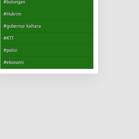
#bulungan
#Hukrim
#gubernur kaltara
#KTT
#polisi
#ekonomi