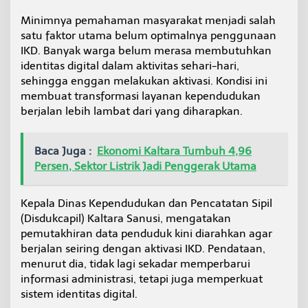
i
Minimnya pemahaman masyarakat menjadi salah
a
p
satu faktor utama belum optimalnya penggunaan
k
IKD. Banyak warga belum merasa membutuhkan
a
identitas digital dalam aktivitas sehari-hari,
n
sehingga enggan melakukan aktivasi. Kondisi ini
S
u
membuat transformasi layanan kependudukan
r
berjalan lebih lambat dari yang diharapkan.
a
t
E
Baca Juga :
Ekonomi Kaltara Tumbuh 4,96
d
Persen, Sektor Listrik Jadi Penggerak Utama
a
r
a
Kepala Dinas Kependudukan dan Pencatatan Sipil
n
(Disdukcapil) Kaltara Sanusi, mengatakan
pemutakhiran data penduduk kini diarahkan agar
berjalan seiring dengan aktivasi IKD. Pendataan,
menurut dia, tidak lagi sekadar memperbarui
informasi administrasi, tetapi juga memperkuat
sistem identitas digital.