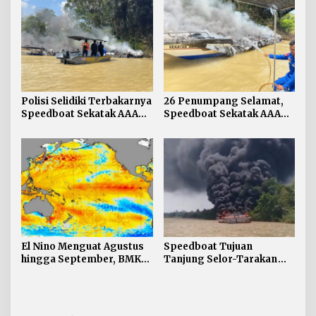
Keselamatan
Polisi Selidiki Terbakarnya
26 Penumpang Selamat,
Speedboat Sekatak AAA
Speedboat Sekatak AAA
Kaltara, Sumber Api
Kaltara Ludes Terbakar
Diduga dari Genset
El Nino Menguat Agustus
Speedboat Tujuan
hingga September, BMKG:
Tanjung Selor-Tarakan
Kaltara Tidak Terdampak
Terbakar di Perairan
Langsung
Salimbatu