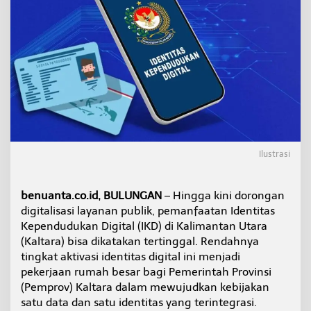
l
t
a
r
a
M
a
s
i
h
R
e
Ilustrasi
n
d
a
h
benuanta.co.id, BULUNGAN
– Hingga kini dorongan
,
digitalisasi layanan publik, pemanfaatan Identitas
P
Kependudukan Digital (IKD) di Kalimantan Utara
e
(Kaltara) bisa dikatakan tertinggal. Rendahnya
m
tingkat aktivasi identitas digital ini menjadi
p
r
pekerjaan rumah besar bagi Pemerintah Provinsi
o
(Pemprov) Kaltara dalam mewujudkan kebijakan
v
satu data dan satu identitas yang terintegrasi.
S