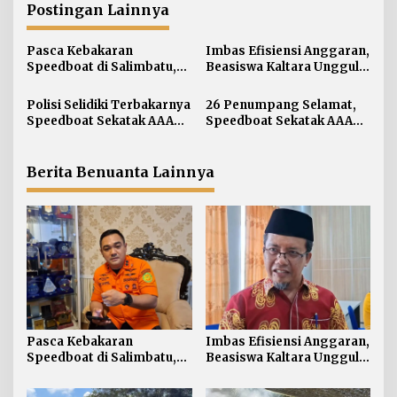
a
Postingan Lainnya
s
i
Pasca Kebakaran
Imbas Efisiensi Anggaran,
Speedboat di Salimbatu,
Beasiswa Kaltara Unggul
p
Basarnas Soroti
2026 Alami Perubahan
o
Pentingnya Standar
Skema
Polisi Selidiki Terbakarnya
26 Penumpang Selamat,
s
Keselamatan
Speedboat Sekatak AAA
Speedboat Sekatak AAA
Kaltara, Sumber Api
Kaltara Ludes Terbakar
Diduga dari Genset
Berita Benuanta Lainnya
Pasca Kebakaran
Imbas Efisiensi Anggaran,
Speedboat di Salimbatu,
Beasiswa Kaltara Unggul
Basarnas Soroti
2026 Alami Perubahan
Pentingnya Standar
Skema