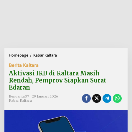
Homepage
/
Kabar Kaltara
A
k
Berita Kaltara
t
i
Aktivasi IKD di Kaltara Masih
v
Rendah, Pemprov Siapkan Surat
a
Edaran
s
i
Benuanta07
29 Januari 2026
I
Kabar Kaltara
K
D
d
i
K
a