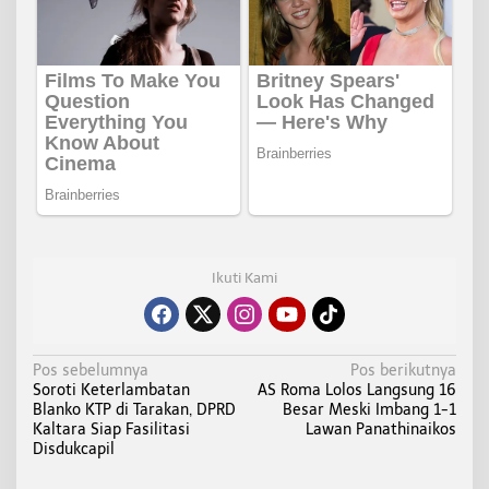
Ikuti Kami
N
Pos sebelumnya
Pos berikutnya
Soroti Keterlambatan
AS Roma Lolos Langsung 16
a
Blanko KTP di Tarakan, DPRD
Besar Meski Imbang 1-1
v
Kaltara Siap Fasilitasi
Lawan Panathinaikos
i
Disdukcapil
g