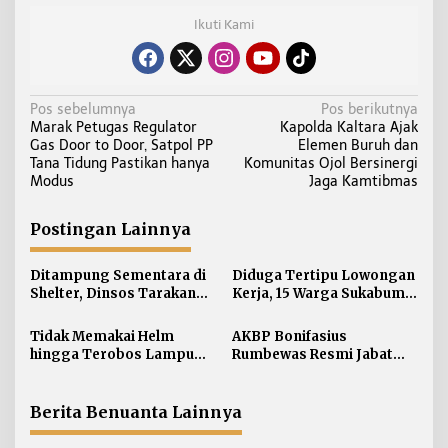
Ikuti Kami
N
Pos sebelumnya
Pos berikutnya
Marak Petugas Regulator
Kapolda Kaltara Ajak
a
Gas Door to Door, Satpol PP
Elemen Buruh dan
v
Tana Tidung Pastikan hanya
Komunitas Ojol Bersinergi
i
Modus
Jaga Kamtibmas
g
a
Postingan Lainnya
s
i
Ditampung Sementara di
Diduga Tertipu Lowongan
Shelter, Dinsos Tarakan
Kerja, 15 Warga Sukabumi
p
Fasilitasi Pemulangan 15
Telantar di Tarakan
o
Pekerja Asal Jawa Barat
Tidak Memakai Helm
AKBP Bonifasius
s
hingga Terobos Lampu
Rumbewas Resmi Jabat
Merah Dominasi
Kapolres Tarakan,
Pelanggaran ETLE di
Tegaskan Pelanggaran
Tarakan
Personel Diproses Tanpa
Berita Benuanta Lainnya
Toleransi