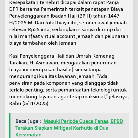
Kesepakatan tersebut dicapai dalam rapat Panja
i
DPR bersama Pemerintah terkait penetapan Biaya
a
l
Penyelenggaraan Ibadah Haji (BPIH) tahun 1447
i
H/2026 M. Dari total biaya itu, setoran awal jemaah
s
sebesar Rp25 juta, sedangkan sisanya ditutup dari
a
nilai manfaat virtual account jemaah dan pelunasan
s
i
biaya tambahan oleh jemaah.
k
a
Kasi Penyelenggara Haji dan Umrah Kemenag
n
Tarakan, H. Asmawan, mengatakan penurunan
S
biaya ini merupakan hasil efisiensi tanpa
e
t
mengurangi kualitas layanan jemaah. “Ada
e
penyisiran pada komponen yang dianggap tidak
l
terlalu penting, serta pemanfaatan teknologi untuk
a
mendukung layanan agar tetap maksimal,” jelasnya,
h
Rabu (5/11/2025).
K
e
p
r
Baca Juga :
Masuki Periode Cuaca Panas, BPBD
e
Tarakan Siapkan Mitigasi Karhutla di Dua
s
Kecamatan
T