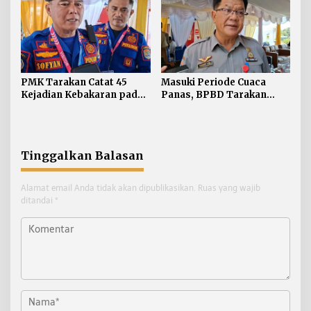
Toleransi
PMK Tarakan Catat 45
Masuki Periode Cuaca
Kejadian Kebakaran pada
Panas, BPBD Tarakan
Januari-Juli 2026
Siapkan Mitigasi Karhutla
di Dua Kecamatan
Tinggalkan Balasan
Alamat email Anda tidak akan dipublikasikan.
Ruas yang wajib
ditandai
*