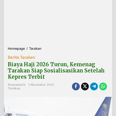
Homepage
/
Tarakan
B
i
Berita Tarakan
a
y
Biaya Haji 2026 Turun, Kemenag
a
Tarakan Siap Sosialisasikan Setelah
H
Kepres Terbit
a
j
Benuanta06
5 November 2025
i
Tarakan
2
0
2
6
T
u