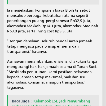
e
r
Ia menjelaskan, komponen biaya Bipih tersebut
b
mencakup berbagai kebutuhan utama seperti
i
t
penerbangan pulang-pergi sebesar Rp32,9 juta,
akomodasi Mekkah Rp14,1 juta, akomodasi Madinah
Rp3,8 juta, serta living cost Rp3,3 juta.
“Dengan demikian, seluruh pengeluaran jemaah
tetap mengacu pada prinsip efisiensi dan
transparansi,” katanya.
Asmawan menambahkan, efisiensi dilakukan tanpa
mengurangi hak-hak jemaah selama di Tanah Suci.
“Meski ada penurunan, kami pastikan pelayanan
kepada jemaah tetap maksimal, baik dari sisi
akomodasi, konsumsi, maupun transportasi,”
tegasnya.
Baca Juga :
Kelompok LSL Jadi Penyumbang