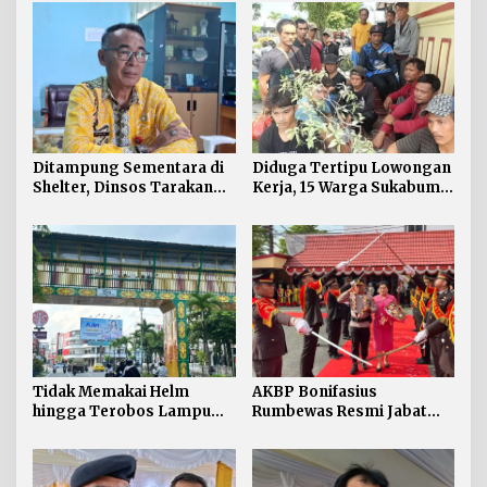
Ditampung Sementara di
Diduga Tertipu Lowongan
Shelter, Dinsos Tarakan
Kerja, 15 Warga Sukabumi
Fasilitasi Pemulangan 15
Telantar di Tarakan
Pekerja Asal Jawa Barat
Tidak Memakai Helm
AKBP Bonifasius
hingga Terobos Lampu
Rumbewas Resmi Jabat
Merah Dominasi
Kapolres Tarakan,
Pelanggaran ETLE di
Tegaskan Pelanggaran
Tarakan
Personel Diproses Tanpa