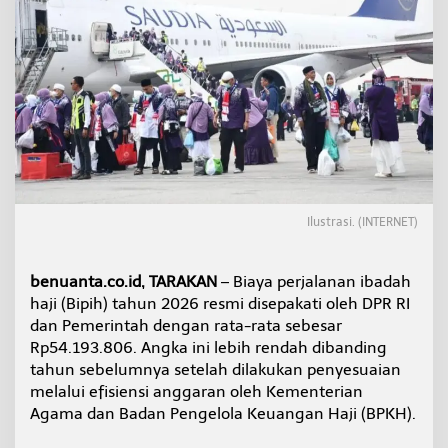
r
u
n
,
K
e
m
e
n
a
g
T
Ilustrasi. (INTERNET)
a
r
a
k
benuanta.co.id, TARAKAN
– Biaya perjalanan ibadah
a
haji (Bipih) tahun 2026 resmi disepakati oleh DPR RI
n
dan Pemerintah dengan rata-rata sebesar
S
Rp54.193.806. Angka ini lebih rendah dibanding
i
tahun sebelumnya setelah dilakukan penyesuaian
a
p
melalui efisiensi anggaran oleh Kementerian
S
Agama dan Badan Pengelola Keuangan Haji (BPKH).
o
s