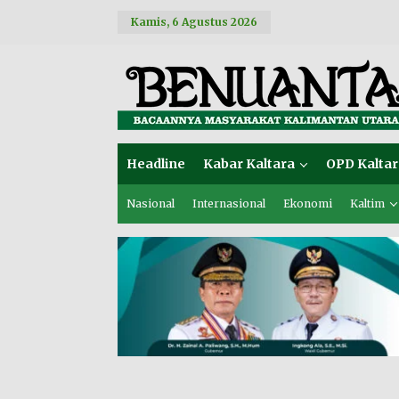
L
Kamis, 6 Agustus 2026
e
w
a
t
i
k
e
k
o
Headline
Kabar Kaltara
OPD Kaltar
n
t
e
Nasional
Internasional
Ekonomi
Kaltim
n