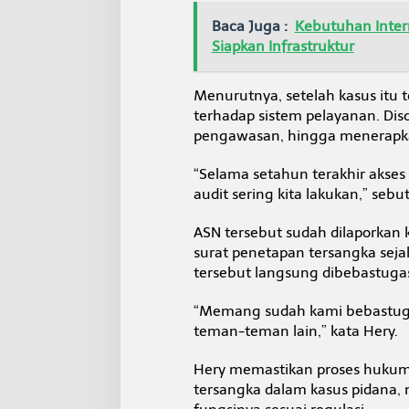
n
a
Baca Juga :
Kebutuhan Inter
n
Siapkan Infrastruktur
K
i
n
Menurutnya, setelah kasus itu 
i
terhadap sistem pelayanan. Dis
D
pengawasan, hingga menerapka
i
p
e
“Selama setahun terakhir akses 
r
audit sering kita lakukan,” sebu
k
e
ASN tersebut sudah dilaporkan 
t
surat penetapan tersangka sejak 
a
t
tersebut langsung dibebastuga
“Memang sudah kami bebastuga
teman-teman lain,” kata Hery.
Hery memastikan proses hukum b
tersangka dalam kasus pidana, 