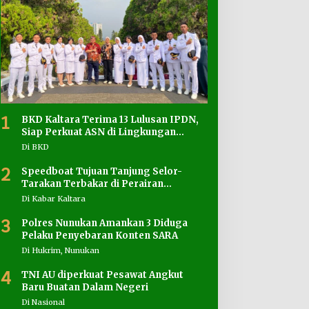
1
BKD Kaltara Terima 13 Lulusan IPDN,
Siap Perkuat ASN di Lingkungan
Pemprov
Di BKD
2
Speedboat Tujuan Tanjung Selor-
Tarakan Terbakar di Perairan
Salimbatu
Di Kabar Kaltara
3
Polres Nunukan Amankan 3 Diduga
Pelaku Penyebaran Konten SARA
Di Hukrim, Nunukan
4
TNI AU diperkuat Pesawat Angkut
Baru Buatan Dalam Negeri
Di Nasional