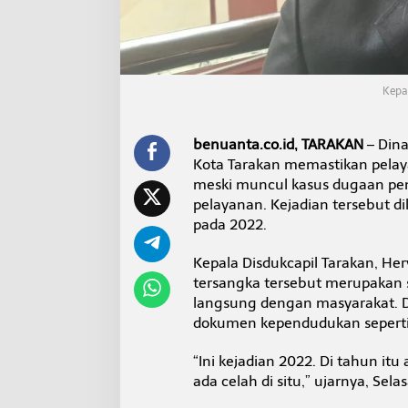
i
l
T
a
r
a
Kepa
k
a
n
benuanta.co.id, TARAKAN
– Dina
T
Kota Tarakan memastikan pelay
e
meski muncul kasus dugaan pen
r
u
pelayanan. Kejadian tersebut 
n
pada 2022.
g
k
Kepala Disdukcapil Tarakan, He
a
tersangka tersebut merupakan 
p
,
langsung dengan masyarakat. Di
P
dokumen kependudukan seperti K
e
l
“Ini kejadian 2022. Di tahun i
a
ada celah di situ,” ujarnya, Sela
y
a