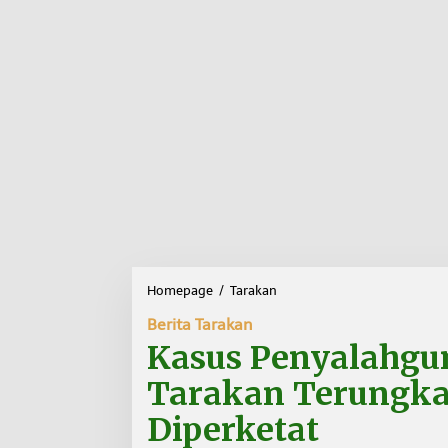
Homepage
/
Tarakan
K
a
Berita Tarakan
s
u
Kasus Penyalahgun
s
P
Tarakan Terungkap
e
n
Diperketat
y