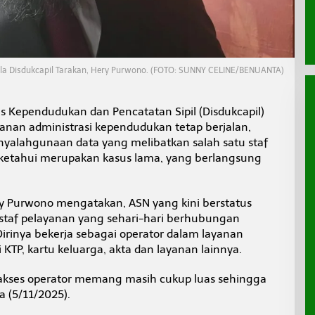
la Disdukcapil Tarakan, Hery Purwono. (FOTO: SUNNY CELINE/BENUANTA)
s Kependudukan dan Pencatatan Sipil (Disdukcapil)
anan administrasi kependudukan tetap berjalan,
yalahgunaan data yang melibatkan salah satu staf
diketahui merupakan kasus lama, yang berlangsung
ry Purwono mengatakan, ASN yang kini berstatus
staf pelayanan yang sehari-hari berhubungan
rinya bekerja sebagai operator dalam layanan
TP, kartu keluarga, akta dan layanan lainnya.
tu akses operator memang masih cukup luas sehingga
sa (5/11/2025).