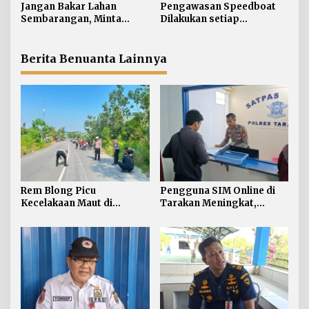
o
Pengendara Meregang
Paling Banyak
Jangan Bakar Lahan
Pengawasan Speedboat
s
Nyawa
Sembarangan, Minta
Dilakukan setiap
Lapor Layanan Darurat 112
Keberangkatan, Sertifikat
Acuan Laik Laut
Berita Benuanta Lainnya
Rem Blong Picu
Pengguna SIM Online di
Kecelakaan Maut di
Tarakan Meningkat,
Gunung Selatan, Satu
Pembuatan Langsung
Pengendara Meregang
Paling Banyak
Nyawa