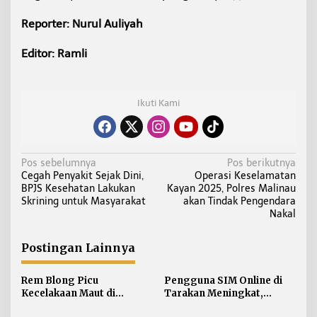
Reporter: Nurul Auliyah
Editor: Ramli
Ikuti Kami
N
Pos sebelumnya
Pos berikutnya
Cegah Penyakit Sejak Dini,
Operasi Keselamatan
a
BPJS Kesehatan Lakukan
Kayan 2025, Polres Malinau
v
Skrining untuk Masyarakat
akan Tindak Pengendara
i
Nakal
g
a
Postingan Lainnya
s
i
Rem Blong Picu
Pengguna SIM Online di
Kecelakaan Maut di
Tarakan Meningkat,
p
Gunung Selatan, Satu
Pembuatan Langsung