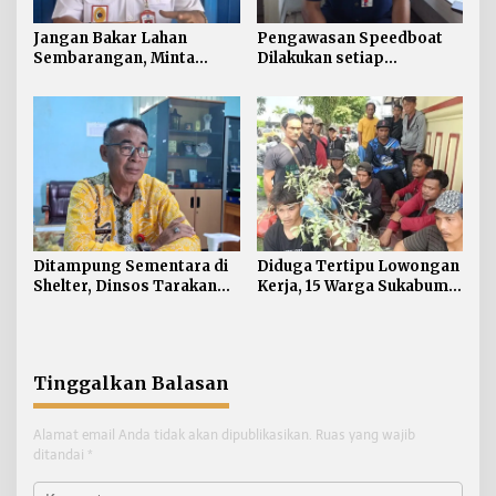
Jangan Bakar Lahan
Pengawasan Speedboat
Sembarangan, Minta
Dilakukan setiap
Lapor Layanan Darurat 112
Keberangkatan, Sertifikat
Acuan Laik Laut
Ditampung Sementara di
Diduga Tertipu Lowongan
Shelter, Dinsos Tarakan
Kerja, 15 Warga Sukabumi
Fasilitasi Pemulangan 15
Telantar di Tarakan
Pekerja Asal Jawa Barat
Tinggalkan Balasan
Alamat email Anda tidak akan dipublikasikan.
Ruas yang wajib
ditandai
*