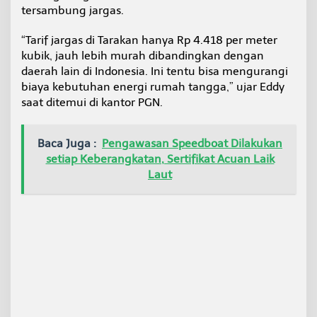
e
tersambung jargas.
s
i
“Tarif jargas di Tarakan hanya Rp 4.418 per meter
s
kubik, jauh lebih murah dibandingkan dengan
i
daerah lain di Indonesia. Ini tentu bisa mengurangi
r
j
biaya kebutuhan energi rumah tangga,” ujar Eddy
a
saat ditemui di kantor PGN.
d
i
P
Baca Juga :
Pengawasan Speedboat Dilakukan
R
setiap Keberangkatan, Sertifikat Acuan Laik
Laut