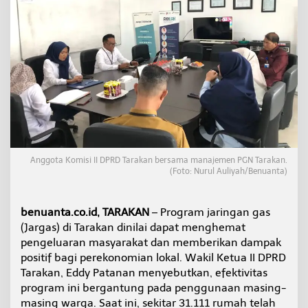
r
a
k
a
n
N
i
k
m
a
t
i
J
Anggota Komisi II DPRD Tarakan bersama manajemen PGN Tarakan.
a
(Foto: Nurul Auliyah/Benuanta)
r
g
a
benuanta.co.id, TARAKAN
– Program jaringan gas
s
(Jargas) di Tarakan dinilai dapat menghemat
,
pengeluaran masyarakat dan memberikan dampak
W
a
positif bagi perekonomian lokal. Wakil Ketua II DPRD
r
Tarakan, Eddy Patanan menyebutkan, efektivitas
g
program ini bergantung pada penggunaan masing-
a
masing warga. Saat ini, sekitar 31.111 rumah telah
P