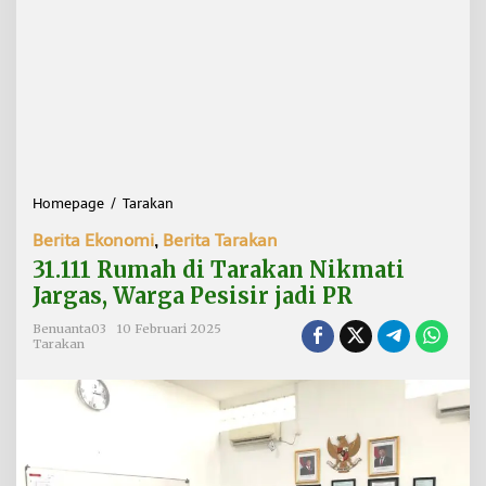
Homepage
/
Tarakan
3
1
Berita Ekonomi
,
Berita Tarakan
.
1
31.111 Rumah di Tarakan Nikmati
1
Jargas, Warga Pesisir jadi PR
1
R
Benuanta03
10 Februari 2025
u
Tarakan
m
a
h
d
i
T
a