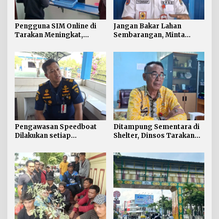
Pengguna SIM Online di
Jangan Bakar Lahan
Tarakan Meningkat,
Sembarangan, Minta
Pembuatan Langsung
Lapor Layanan Darurat 112
Paling Banyak
Pengawasan Speedboat
Ditampung Sementara di
Dilakukan setiap
Shelter, Dinsos Tarakan
Keberangkatan, Sertifikat
Fasilitasi Pemulangan 15
Acuan Laik Laut
Pekerja Asal Jawa Barat