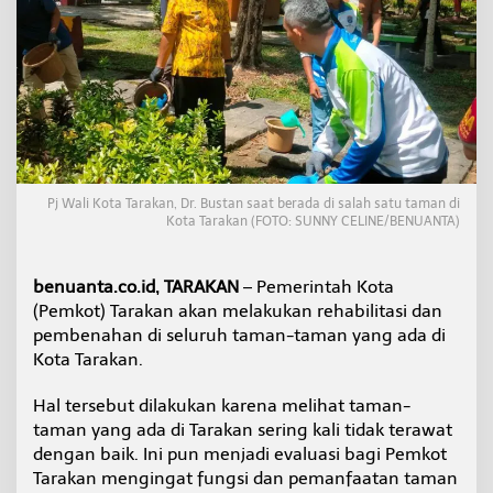
b
i
l
i
t
a
s
i
S
e
Pj Wali Kota Tarakan, Dr. Bustan saat berada di salah satu taman di
m
Kota Tarakan (FOTO: SUNNY CELINE/BENUANTA)
u
a
T
benuanta.co.id, TARAKAN
– Pemerintah Kota
a
m
(Pemkot) Tarakan akan melakukan rehabilitasi dan
a
pembenahan di seluruh taman-taman yang ada di
n
Kota Tarakan.
d
i
Hal tersebut dilakukan karena melihat taman-
K
o
taman yang ada di Tarakan sering kali tidak terawat
t
dengan baik. Ini pun menjadi evaluasi bagi Pemkot
a
Tarakan mengingat fungsi dan pemanfaatan taman
T