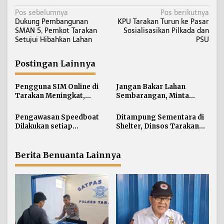
N
Pos sebelumnya
Pos berikutnya
Dukung Pembangunan
KPU Tarakan Turun ke Pasar
a
SMAN 5, Pemkot Tarakan
Sosialisasikan Pilkada dan
v
Setujui Hibahkan Lahan
PSU
i
g
Postingan Lainnya
a
s
Pengguna SIM Online di
Jangan Bakar Lahan
i
Tarakan Meningkat,
Sembarangan, Minta
Pembuatan Langsung
Lapor Layanan Darurat 112
p
Paling Banyak
Pengawasan Speedboat
Ditampung Sementara di
o
Dilakukan setiap
Shelter, Dinsos Tarakan
s
Keberangkatan, Sertifikat
Fasilitasi Pemulangan 15
Acuan Laik Laut
Pekerja Asal Jawa Barat
Berita Benuanta Lainnya