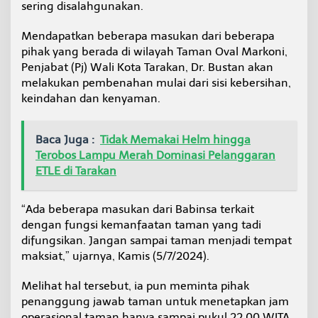
sering disalahgunakan.
a
r
a
Mendapatkan beberapa masukan dari beberapa
k
pihak yang berada di wilayah Taman Oval Markoni,
a
Penjabat (Pj) Wali Kota Tarakan, Dr. Bustan akan
n
melakukan pembenahan mulai dari sisi kebersihan,
keindahan dan kenyaman.
Baca Juga :
Tidak Memakai Helm hingga
Terobos Lampu Merah Dominasi Pelanggaran
ETLE di Tarakan
“Ada beberapa masukan dari Babinsa terkait
dengan fungsi kemanfaatan taman yang tadi
difungsikan. Jangan sampai taman menjadi tempat
maksiat,” ujarnya, Kamis (5/7/2024).
Melihat hal tersebut, ia pun meminta pihak
penanggung jawab taman untuk menetapkan jam
operasional taman hanya sampai pukul 22.00 WITA.