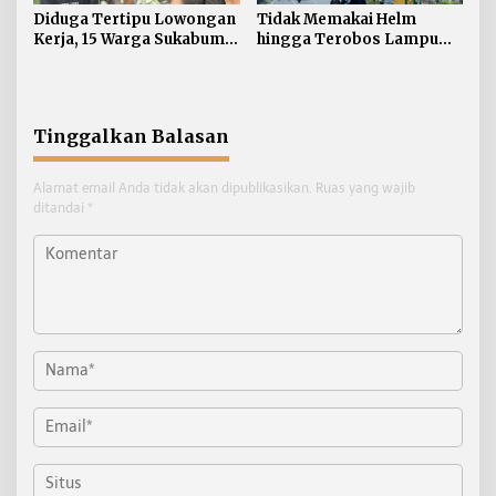
Diduga Tertipu Lowongan
Tidak Memakai Helm
Kerja, 15 Warga Sukabumi
hingga Terobos Lampu
Telantar di Tarakan
Merah Dominasi
Pelanggaran ETLE di
Tarakan
Tinggalkan Balasan
Alamat email Anda tidak akan dipublikasikan.
Ruas yang wajib
ditandai
*