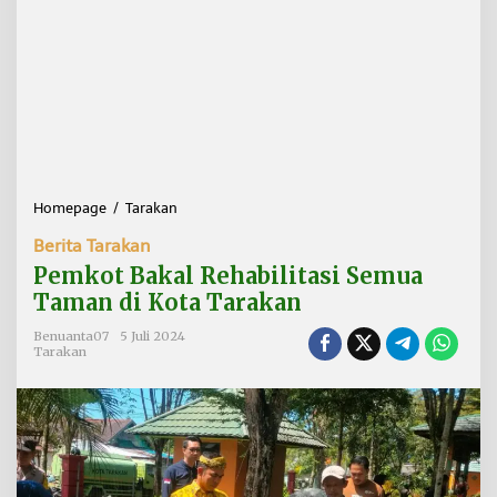
Homepage
/
Tarakan
P
e
Berita Tarakan
m
k
Pemkot Bakal Rehabilitasi Semua
o
Taman di Kota Tarakan
t
B
Benuanta07
5 Juli 2024
a
Tarakan
k
a
l
R
e
h
a