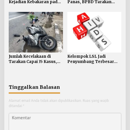
Kejadian Kebakaran pada
Panas, BPBD Tarakan
Januari-Juli 2026
Siapkan Mitigasi Karhutla
di Dua Kecamatan
Jumlah Kecelakaan di
Kelompok LSL Jadi
Tarakan Capai 35 Kasus,
Penyumbang Terbesar
Satlantas Atensi
HIV di Tarakan, Dinkes
Pengendara di Bawah
Akui Kesulitan Jangkau
Umur
Komunitas
Tinggalkan Balasan
Alamat email Anda tidak akan dipublikasikan.
Ruas yang wajib
ditandai
*