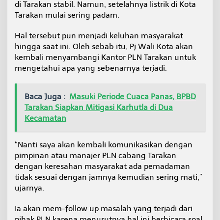
di Tarakan stabil. Namun, setelahnya listrik di Kota
t
Tarakan mulai sering padam.
a
a
k
Hal tersebut pun menjadi keluhan masyarakat
a
hingga saat ini. Oleh sebab itu, Pj Wali Kota akan
n
kembali menyambangi Kantor PLN Tarakan untuk
D
mengetahui apa yang sebenarnya terjadi.
a
t
a
n
Baca Juga :
Masuki Periode Cuaca Panas, BPBD
g
Tarakan Siapkan Mitigasi Karhutla di Dua
i
Kecamatan
P
L
N
“Nanti saya akan kembali komunikasikan dengan
T
pimpinan atau manajer PLN cabang Tarakan
a
r
dengan keresahan masyarakat ada pemadaman
a
tidak sesuai dengan jamnya kemudian sering mati,”
k
ujarnya.
a
n
Ia akan mem-follow up masalah yang terjadi dari
pihak PLN karena menurutnya hal ini berbicara soal