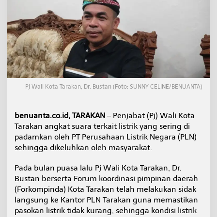
r
a
k
a
t
S
e
r
i
n
Pj Wali Kota Tarakan, Dr. Bustan (Foto: SUNNY CELINE/BENUANTA)
g
P
a
benuanta.co.id, TARAKAN
– Penjabat (Pj) Wali Kota
d
Tarakan angkat suara terkait listrik yang sering di
a
m
padamkan oleh PT Perusahaan Listrik Negara (PLN)
,
sehingga dikeluhkan oleh masyarakat.
P
j
Pada bulan puasa lalu Pj Wali Kota Tarakan, Dr.
W
Bustan berserta Forum koordinasi pimpinan daerah
a
l
(Forkompinda) Kota Tarakan telah melakukan sidak
i
langsung ke Kantor PLN Tarakan guna memastikan
K
pasokan listrik tidak kurang, sehingga kondisi listrik
o