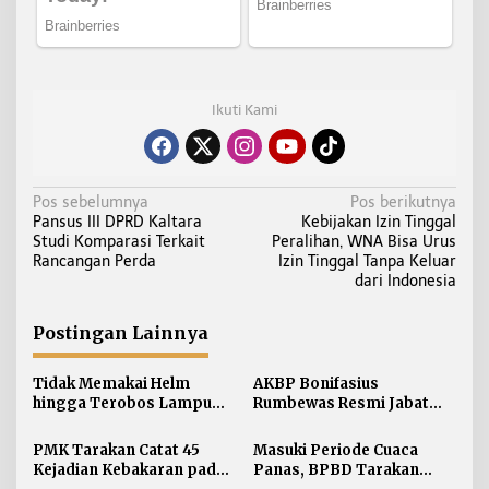
Ikuti Kami
N
Pos sebelumnya
Pos berikutnya
Pansus III DPRD Kaltara
Kebijakan Izin Tinggal
a
Studi Komparasi Terkait
Peralihan, WNA Bisa Urus
v
Rancangan Perda
Izin Tinggal Tanpa Keluar
i
dari Indonesia
g
a
Postingan Lainnya
s
i
Tidak Memakai Helm
AKBP Bonifasius
hingga Terobos Lampu
Rumbewas Resmi Jabat
p
Merah Dominasi
Kapolres Tarakan,
o
Pelanggaran ETLE di
Tegaskan Pelanggaran
PMK Tarakan Catat 45
Masuki Periode Cuaca
s
Tarakan
Personel Diproses Tanpa
Kejadian Kebakaran pada
Panas, BPBD Tarakan
Toleransi