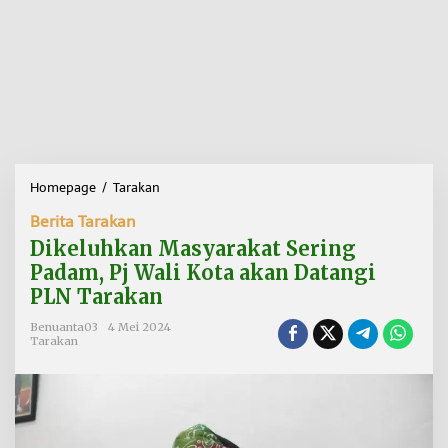
Homepage
/
Tarakan
D
i
Berita Tarakan
k
e
Dikeluhkan Masyarakat Sering
l
Padam, Pj Wali Kota akan Datangi
u
PLN Tarakan
h
k
Benuanta03
4 Mei 2024
a
Tarakan
n
M
a
s
y
a