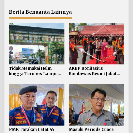
Januari-Juli 2026
Siapkan Mitigasi Karhutla
di Dua Kecamatan
Berita Benuanta Lainnya
Tidak Memakai Helm
AKBP Bonifasius
hingga Terobos Lampu
Rumbewas Resmi Jabat
Merah Dominasi
Kapolres Tarakan,
Pelanggaran ETLE di
Tegaskan Pelanggaran
Tarakan
Personel Diproses Tanpa
Toleransi
PMK Tarakan Catat 45
Masuki Periode Cuaca