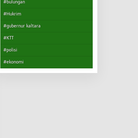
#bulungan
#Hukrim
#gubernur kaltara
#KTT
#polisi
#ekonomi