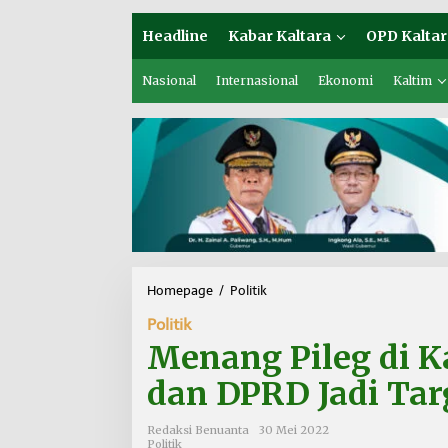
Headline
Kabar Kaltara
OPD Kaltar
Nasional
Internasional
Ekonomi
Kaltim
Homepage
/
Politik
M
e
Politik
n
a
Menang Pileg di K
n
g
dan DPRD Jadi Ta
P
i
Redaksi Benuanta
30 Mei 2022
l
Politik