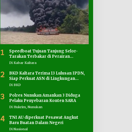
1
Speedboat Tujuan Tanjung Selor-
Tarakan Terbakar di Perairan
Salimbatu
Di Kabar Kaltara
2
BKD Kaltara Terima 13 Lulusan IPDN,
Siap Perkuat ASN di Lingkungan
Pemprov
Di BKD
3
Polres Nunukan Amankan 3 Diduga
Pelaku Penyebaran Konten SARA
Di Hukrim, Nunukan
4
TNI AU diperkuat Pesawat Angkut
Baru Buatan Dalam Negeri
Di Nasional