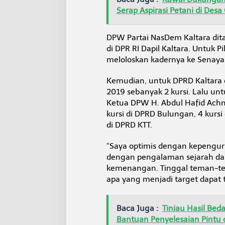
Serap Aspirasi Petani di Des
DPW Partai NasDem Kaltara di
di DPR RI Dapil Kaltara. Untuk P
meloloskan kadernya ke Senayan
Kemudian, untuk DPRD Kaltara di
2019 sebanyak 2 kursi. Lalu u
Ketua DPW H. Abdul Hafid Achm
kursi di DPRD Bulungan, 4 kursi
di DPRD KTT.
“Saya optimis dengan kepengur
dengan pengalaman sejarah da
kemenangan. Tinggal teman-tem
apa yang menjadi target dapat t
Baca Juga :
Tinjau Hasil Be
Bantuan Penyelesaian Pintu 