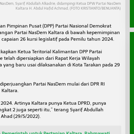
 NasDem, Syarif Abdullah Alkadrie, didampingi Ketua DPW Partai NasDem
Kaltara H. Abdul Hafid Achmad, (FOTO KRISTIANTO/BENUANTA)
n Pimpinan Pusat (DPP) Partai Nasional Demokrat
ngan Partai NasDem Kaltara di bawah kepemimpinan
capaian 26 kursi legislatif pada Pemilu tahun 2024.
apkan Ketua Teritorial Kalimantan DPP Partai
e telah dipersiapkan dari Rapat Kerja Wilayah
a yang baru usai dilaksanakan di Kota Tarakan pada 29
an diperjuangkan Partai NasDem mulai dari DPR RI
Kaltara.
g 2024. Artinya Kaltara punya Ketua DPRD, punya
at 2 juga seperti itu,” terang Syarif Abdullah
 Ahad (29/5/2022).
Pemerintah untuk Pertanian Kaltara, Rahmawati