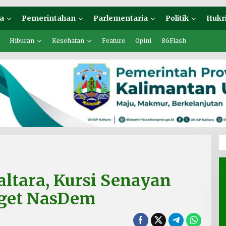
a
Pemerintahan
Parlementaria
Politik
Hukr
Hiburan
Kesehatan
Feature
Opini
86Flash
altara, Kursi Senayan
rget NasDem