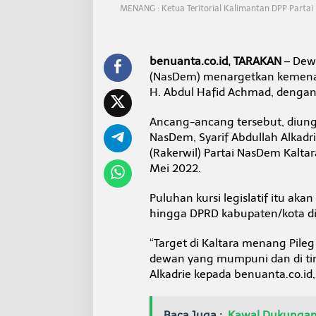
a
MENANG : Ketua Teritorial Kalimantan DPP Partai
n
D
P
R
benuanta.co.id, TARAKAN
– Dewa
D
(NasDem) menargetkan kemena
J
H. Abdul Hafid Achmad, dengan 
a
d
i
Ancang-ancang tersebut, diungk
T
NasDem, Syarif Abdullah Alkadri
a
(Rakerwil) Partai NasDem Kaltar
r
Mei 2022.
g
e
t
Puluhan kursi legislatif itu ak
N
hingga DPRD kabupaten/kota di 
a
s
“Target di Kaltara menang Pile
D
dewan yang mumpuni dan di tingk
e
m
Alkadrie kepada benuanta.co.id,
Baca Juga :
Kawal Dukungan 