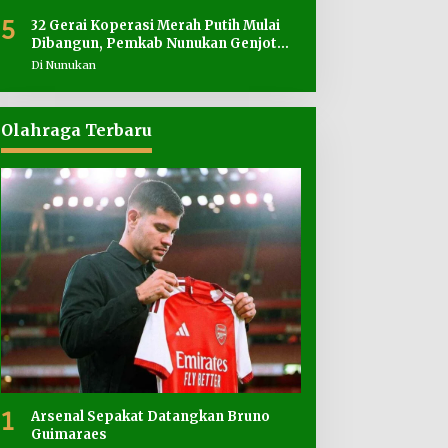
5
32 Gerai Koperasi Merah Putih Mulai
Dibangun, Pemkab Nunukan Genjot
Penyediaan Lahan
Di Nunukan
Olahraga Terbaru
1
Arsenal Sepakat Datangkan Bruno
Guimaraes