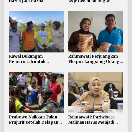
Harus Jadi Garda
Aspirasi di Bulungan,
Terdepan Selamatkan
Rahmawati Salurkan
Generasi Perbatasan dari
Bantuan Penyelesaian
Narkoba
Pintu dan Jendela
Kawal Dukungan
Rahmawati Perjuangkan
Pemerintah untuk
Ekspor Langsung Udang
Pertanian Kaltara,
Tarakan ke Timur Tengah
Rahmawati Serap Aspirasi
Petani di Desa Gunung
Putih
Prabowo Naikkan Tukin
Rahmawati: Pariwisata
Prajurit setelah Delapan
Malinau Harus Menjadi
Tahun tanpa Penyesuaian
Penggerak Ekonomi