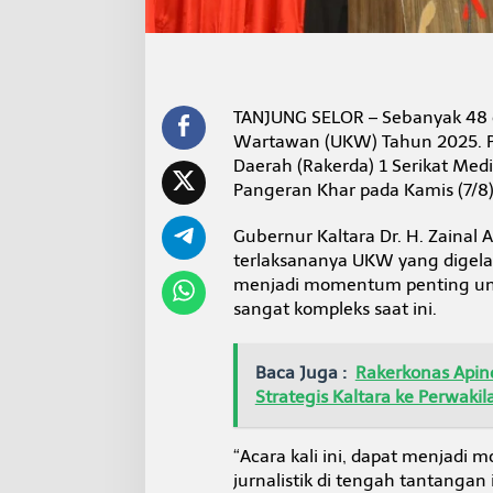
K
W
D
a
p
a
TANJUNG SELOR – Sebanyak 48 o
t
Wartawan (UKW) Tahun 2025. P
T
Daerah (Rakerda) 1 Serikat Media
i
n
Pangeran Khar pada Kamis (7/8
g
k
Gubernur Kaltara Dr. H. Zainal
a
terlaksananya UKW yang digelar 
t
menjadi momentum penting untuk
k
a
sangat kompleks saat ini.
n
S
D
Baca Juga :
Rakerkonas Apin
M
Strategis Kaltara ke Perwaki
W
a
r
“Acara kali ini, dapat menjad
t
jurnalistik di tengah tantangan 
a