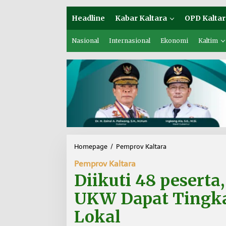
Headline
Kabar Kaltara
OPD Kaltar
Nasional
Internasional
Ekonomi
Kaltim
Homepage
/
Pemprov Kaltara
D
i
Pemprov Kaltara
i
k
Diikuti 48 pesert
u
t
UKW Dapat Tingk
i
4
Lokal
8