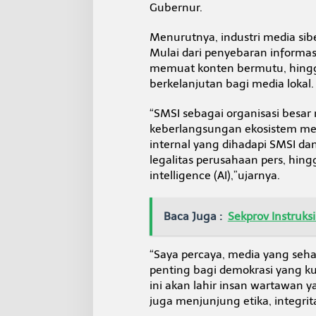
w
Gubernur.
a
n
Menurutnya, industri media sib
L
Mulai dari penyebaran informasi
o
memuat konten bermutu, hingg
k
a
berkelanjutan bagi media lokal.
l
“SMSI sebagai organisasi besar
keberlangsungan ekosistem media
internal yang dihadapi SMSI da
legalitas perusahaan pers, hingg
intelligence (AI),”ujarnya.
Baca Juga :
Sekprov Instruks
“Saya percaya, media yang seha
penting bagi demokrasi yang ku
ini akan lahir insan wartawan ya
juga menjunjung etika, integri