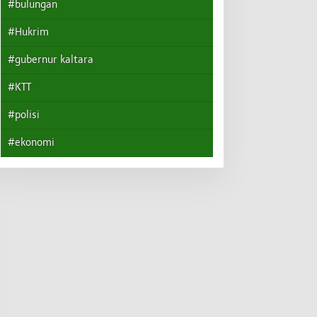
#bulungan
#Hukrim
#gubernur kaltara
#KTT
#polisi
#ekonomi