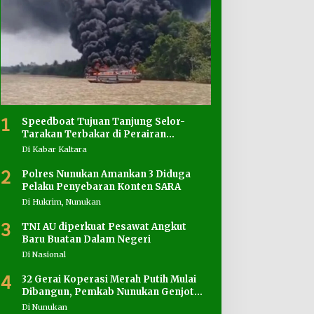
1
Speedboat Tujuan Tanjung Selor-
Tarakan Terbakar di Perairan
Salimbatu
Di Kabar Kaltara
2
Polres Nunukan Amankan 3 Diduga
Pelaku Penyebaran Konten SARA
Di Hukrim, Nunukan
3
TNI AU diperkuat Pesawat Angkut
Baru Buatan Dalam Negeri
Di Nasional
4
32 Gerai Koperasi Merah Putih Mulai
Dibangun, Pemkab Nunukan Genjot
Penyediaan Lahan
Di Nunukan