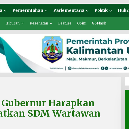
a
Pemerintahan
Parlementaria
Politik
Hukr
Hiburan
Kesehatan
Feature
Opini
86Flash
a, Gubernur Harapkan
atkan SDM Wartawan