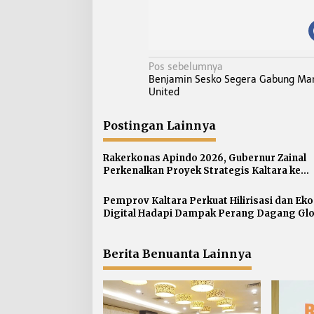
N
Pos sebelumnya
Benjamin Sesko Segera Gabung Ma
a
United
v
i
Postingan Lainnya
g
a
Rakerkonas Apindo 2026, Gubernur Zainal
s
Perkenalkan Proyek Strategis Kaltara ke
Perwakilan Negara Sahabat
i
p
Pemprov Kaltara Perkuat Hilirisasi dan Ek
Digital Hadapi Dampak Perang Dagang Glo
o
s
Berita Benuanta Lainnya