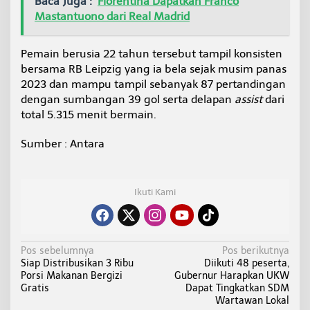
Baca Juga :
Fiorentina Dapatkan Franco
Mastantuono dari Real Madrid
Pemain berusia 22 tahun tersebut tampil konsisten
bersama RB Leipzig yang ia bela sejak musim panas
2023 dan mampu tampil sebanyak 87 pertandingan
dengan sumbangan 39 gol serta delapan
assist
dari
total 5.315 menit bermain.
Sumber : Antara
Ikuti Kami
N
Pos sebelumnya
Pos berikutnya
‎Siap Distribusikan 3 Ribu
Diikuti 48 peserta,
a
Porsi Makanan Bergizi
Gubernur Harapkan UKW
v
Gratis
Dapat Tingkatkan SDM
i
Wartawan Lokal