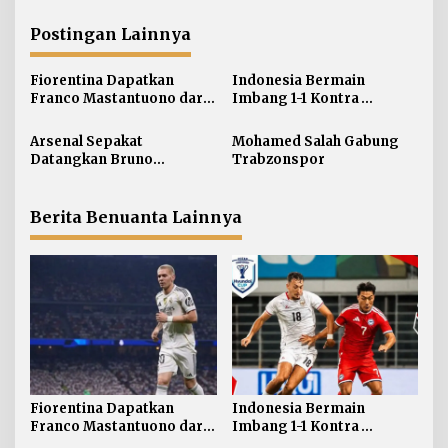
g
a
Postingan Lainnya
s
i
Fiorentina Dapatkan
Indonesia Bermain
Franco Mastantuono dari
Imbang 1-1 Kontra
p
Real Madrid
Singapura
o
Arsenal Sepakat
Mohamed Salah Gabung
s
Datangkan Bruno
Trabzonspor
Guimaraes
Berita Benuanta Lainnya
Fiorentina Dapatkan
Indonesia Bermain
Franco Mastantuono dari
Imbang 1-1 Kontra
Real Madrid
Singapura