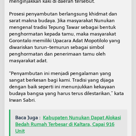
menginjakkan kaki di daerah tersebut.
i
N
Prosesi penyambutan berlangsung khidmat dan
u
n
sarat makna budaya. Jika masyarakat Nunukan
u
mengenal tradisi Tepung Tawar sebagai bentuk
k
penghormatan kepada tamu, maka masyarakat
a
Gorontalo memiliki Upacara Adat Mopotilolo yang
n
diwariskan turun-temurun sebagai simbol
D
i
penghormatan dan penerimaan tamu oleh
s
masyarakat adat.
a
m
“Penyambutan ini menjadi pengalaman yang
b
sangat berkesan bagi kami. Tradisi yang dijaga
u
t
dengan baik seperti ini menunjukkan kekayaan
A
budaya bangsa yang harus terus dilestarikan,” kata
d
Irwan Sabri.
a
t
M
Baca Juga :
Kabupaten Nunukan Dapat Alokasi
o
p
Bedah Rumah Terbesar di Kaltara, Capai 916
o
Unit
t