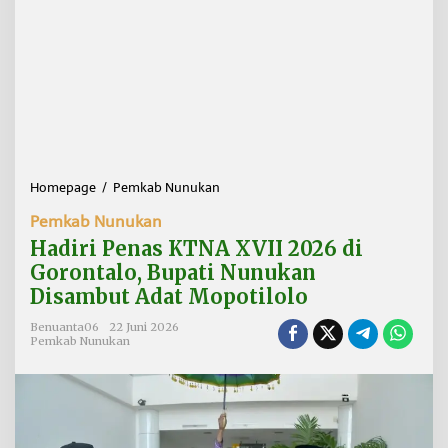
Homepage
/
Pemkab Nunukan
H
a
Pemkab Nunukan
d
i
Hadiri Penas KTNA XVII 2026 di
r
Gorontalo, Bupati Nunukan
i
Disambut Adat Mopotilolo
P
e
Benuanta06
22 Juni 2026
n
Pemkab Nunukan
a
s
K
T
N
A