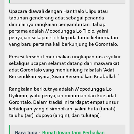
i
l
Upacara diawali dengan Hanthalo Ulipu atau
o
tabuhan genderang adat sebagai penanda
l
dimulainya rangkaian penyambutan. Tahap
o
pertama adalah Mopodungga Lo Tilolo, yakni
penyajian sekapur sirih kepada tamu kehormatan
yang baru pertama kali berkunjung ke Gorontalo.
Prosesi tersebut merupakan ungkapan rasa syukur
sekaligus ucapan selamat datang dari masyarakat
adat Gorontalo yang menjunjung falsafah ‘Adat
Bersendikan Syara, Syara Bersendikan Kitabullah.’
Rangkaian berikutnya adalah Mopodungga Lo
Uyilomu, yaitu penyajian minuman dan kue adat
Gorontalo. Dalam tradisi ini terdapat empat unsur
kehidupan yang disimbolkan, yakni huta (tanah),
taluhu (air), dupoyo (angin), dan tulu(api).
Baca Juga :
Bupati Irwan Janji Perbaikan