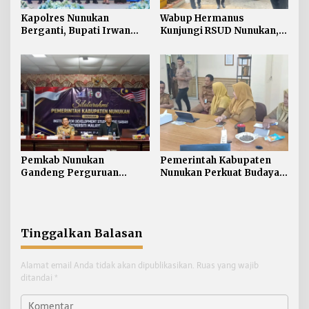
Kapolres Nunukan
Wabup Hermanus
Berganti, Bupati Irwan
Kunjungi RSUD Nunukan,
Sabri Harapkan Sinergi
Bahas Peningkatan
Jaga Stabilitas Wilayah
Pelayanan Kesehatan
Perbatasan
Pemkab Nunukan
Pemerintah Kabupaten
Gandeng Perguruan
Nunukan Perkuat Budaya
Tinggi Sabah untuk
Kerja pada Pelayanan
Dukung Pembangunan
Publik
Perbatasan
Tinggalkan Balasan
Alamat email Anda tidak akan dipublikasikan.
Ruas yang wajib
ditandai
*