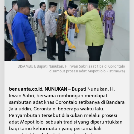
X
V
I
I
2
0
2
6
d
i
G
o
DISAMBUT: Bupati Nunukan, H Irwan Sabri saat tiba di Gorontalo
r
disambut prosesi adat Mopotilolo. (Istimewa)
o
n
t
benuanta.co.id, NUNUKAN
– Bupati Nunukan, H.
a
l
Irwan Sabri, bersama rombongan mendapat
o
sambutan adat khas Gorontalo setibanya di Bandara
,
Jalaluddin, Gorontalo, beberapa waktu lalu.
B
Penyambutan tersebut dilakukan melalui prosesi
u
p
adat Mopotilolo, sebuah tradisi yang diperuntukkan
a
bagi tamu kehormatan yang pertama kali
t