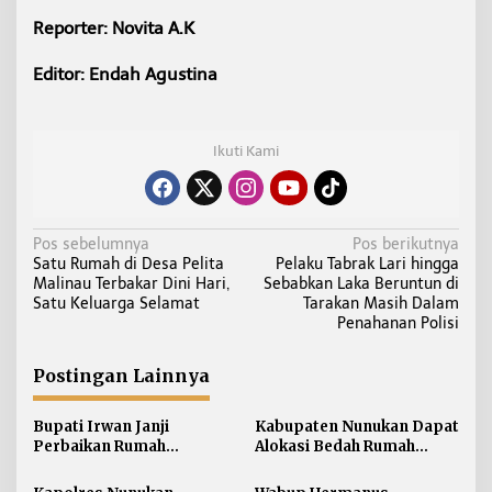
Reporter: Novita A.K
Editor: Endah Agustina
Ikuti Kami
N
Pos sebelumnya
Pos berikutnya
Satu Rumah di Desa Pelita
Pelaku Tabrak Lari hingga
a
Malinau Terbakar Dini Hari,
Sebabkan Laka Beruntun di
v
Satu Keluarga Selamat
Tarakan Masih Dalam
i
Penahanan Polisi
g
a
Postingan Lainnya
s
i
Bupati Irwan Janji
Kabupaten Nunukan Dapat
Perbaikan Rumah
Alokasi Bedah Rumah
p
Terdampak Banjir
Terbesar di Kaltara, Capai
o
Nunukan Tahun Ini
916 Unit