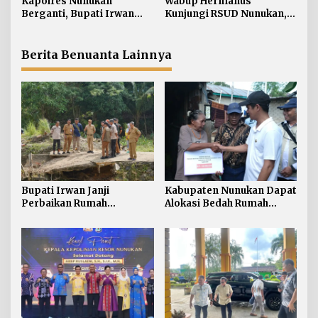
Kapolres Nunukan
Wabup Hermanus
s
Berganti, Bupati Irwan
Kunjungi RSUD Nunukan,
Sabri Harapkan Sinergi
Bahas Peningkatan
Jaga Stabilitas Wilayah
Pelayanan Kesehatan
Perbatasan
Berita Benuanta Lainnya
Bupati Irwan Janji
Kabupaten Nunukan Dapat
Perbaikan Rumah
Alokasi Bedah Rumah
Terdampak Banjir
Terbesar di Kaltara, Capai
Nunukan Tahun Ini
916 Unit