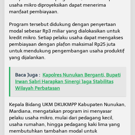
P
usaha mikro diproyeksikan dapat menerima
e
manfaat pembiayaan.
m
b
Program tersebut didukung dengan penyertaan
i
modal sebesar Rp3 miliar yang dialokasikan untuk
a
y
kredit mikro. Setiap pelaku usaha dapat mengakses
a
pembiayaan dengan plafon maksimal Rp25 juta
a
untuk mendukung pengembangan usaha produktif
n
yang dijalankan.
U
s
a
h
Baca Juga :
Kapolres Nunukan Berganti, Bupati
a
Irwan Sabri Harapkan Sinergi Jaga Stabilitas
M
Wilayah Perbatasan
i
k
r
Kepala Bidang UKM DKUKMPP Kabupaten Nunukan,
o
Mardiana, mengatakan program ini menyasar
pelaku usaha mikro, mulai dari pedagang kecil,
usaha rumahan, hingga pedagang kaki lima yang
membutuhkan tambahan modal untuk