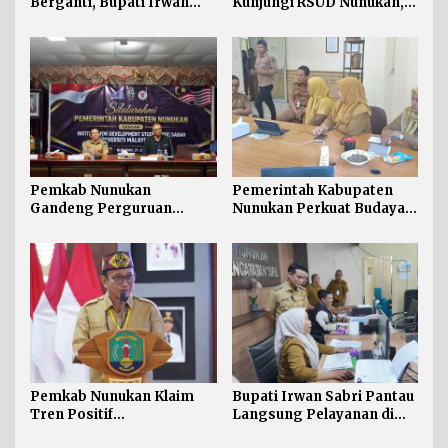
Berganti, Bupati Irwan
Kunjungi RSUD Nunukan,
Sabri Harapkan Sinergi
Bahas Peningkatan
Jaga Stabilitas Wilayah
Pelayanan Kesehatan
Perbatasan
Pemkab Nunukan
Pemerintah Kabupaten
Gandeng Perguruan
Nunukan Perkuat Budaya
Tinggi Sabah untuk
Kerja pada Pelayanan
Dukung Pembangunan
Publik
Perbatasan
Pemkab Nunukan Klaim
Bupati Irwan Sabri Pantau
Tren Positif
Langsung Pelayanan di
Pembangunan:
Disdukcapil Nunukan