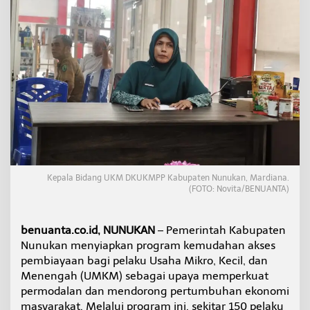
c
u
r
k
a
n
M
o
d
a
l
R
p
3
Kepala Bidang UKM DKUKMPP Kabupaten Nunukan, Mardiana.
M
(FOTO: Novita/BENUANTA)
i
l
i
benuanta.co.id, NUNUKAN
– Pemerintah Kabupaten
a
r
Nunukan menyiapkan program kemudahan akses
u
pembiayaan bagi pelaku Usaha Mikro, Kecil, dan
n
Menengah (UMKM) sebagai upaya memperkuat
t
permodalan dan mendorong pertumbuhan ekonomi
u
masyarakat. Melalui program ini, sekitar 150 pelaku
k