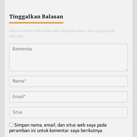
Kemiskinan Turun, IPM
dan Ekonomi Menguat
Tinggalkan Balasan
Alamat email Anda tidak akan dipublikasikan.
Ruas yang wajib
ditandai
*
Simpan nama, email, dan situs web saya pada
peramban ini untuk komentar saya berikutnya.