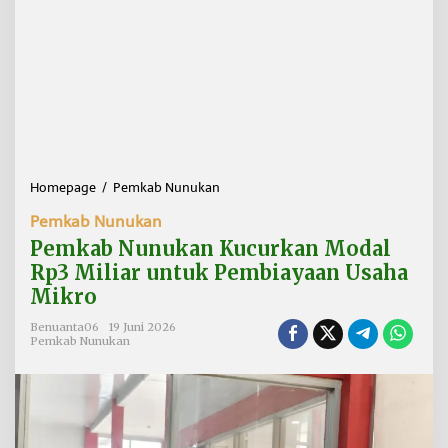
Homepage
/
Pemkab Nunukan
P
e
Pemkab Nunukan
m
k
Pemkab Nunukan Kucurkan Modal
a
Rp3 Miliar untuk Pembiayaan Usaha
b
Mikro
N
u
Benuanta06
19 Juni 2026
n
Pemkab Nunukan
u
k
a
n
K
u