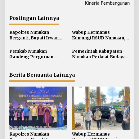
i
Kinerja Pembangunan
g
a
Postingan Lainnya
s
i
Kapolres Nunukan
Wabup Hermanus
Berganti, Bupati Irwan
Kunjungi RSUD Nunukan,
p
Sabri Harapkan Sinergi
Bahas Peningkatan
o
Jaga Stabilitas Wilayah
Pelayanan Kesehatan
Pemkab Nunukan
Pemerintah Kabupaten
s
Perbatasan
Gandeng Perguruan
Nunukan Perkuat Budaya
Tinggi Sabah untuk
Kerja pada Pelayanan
Dukung Pembangunan
Publik
Perbatasan
Berita Benuanta Lainnya
Kapolres Nunukan
Wabup Hermanus