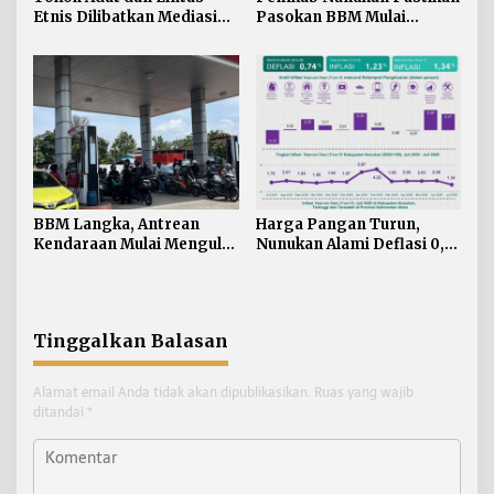
Etnis Dilibatkan Mediasi
Pasokan BBM Mulai
Persoalan SARA di
Normal, 300 Ton Telah
Nunukan
Didistribusikan
BBM Langka, Antrean
Harga Pangan Turun,
Kendaraan Mulai Mengular
Nunukan Alami Deflasi 0,74
di Sejumlah APMS
Persen di Juli 2026
Nunukan
Tinggalkan Balasan
Alamat email Anda tidak akan dipublikasikan.
Ruas yang wajib
ditandai
*