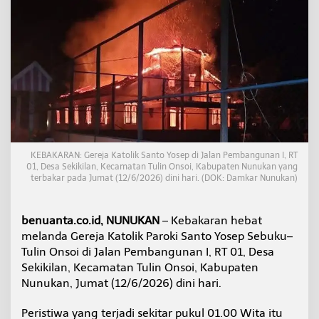
g
L
i
s
t
r
i
k
,
G
e
r
KEBAKARAN: Gereja Katolik Santo Yosep di Jalan Pembangunan I, RT
e
01, Desa Sekikilan, Kecamatan Tulin Onsoi, Kabupaten Nunukan yang
j
terbakar pada Jumat (12/6/2026) dini hari. (DOK: Damkar Nunukan)
a
K
a
benuanta.co.id, NUNUKAN
– Kebakaran hebat
t
melanda Gereja Katolik Paroki Santo Yosep Sebuku–
o
l
Tulin Onsoi di Jalan Pembangunan I, RT 01, Desa
i
Sekikilan, Kecamatan Tulin Onsoi, Kabupaten
k
Nunukan, Jumat (12/6/2026) dini hari.
S
a
Peristiwa yang terjadi sekitar pukul 01.00 Wita itu
n