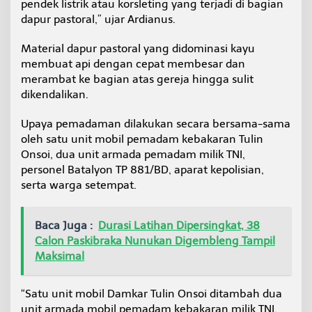
pendek listrik atau korsleting yang terjadi di bagian
e
dapur pastoral,” ujar Ardianus.
r
b
a
Material dapur pastoral yang didominasi kayu
k
membuat api dengan cepat membesar dan
a
merambat ke bagian atas gereja hingga sulit
r
dikendalikan.
Upaya pemadaman dilakukan secara bersama-sama
oleh satu unit mobil pemadam kebakaran Tulin
Onsoi, dua unit armada pemadam milik TNI,
personel Batalyon TP 881/BD, aparat kepolisian,
serta warga setempat.
Baca Juga :
Durasi Latihan Dipersingkat, 38
Calon Paskibraka Nunukan Digembleng Tampil
Maksimal
“Satu unit mobil Damkar Tulin Onsoi ditambah dua
unit armada mobil pemadam kebakaran milik TNI,