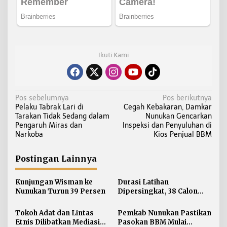
Ikuti Kami
N
Pos sebelumnya
Pos berikutnya
Pelaku Tabrak Lari di
Cegah Kebakaran, Damkar
a
Tarakan Tidak Sedang dalam
Nunukan Gencarkan
v
Pengaruh Miras dan
Inspeksi dan Penyuluhan di
i
Narkoba
Kios Penjual BBM
g
a
Postingan Lainnya
s
i
Kunjungan Wisman ke
Durasi Latihan
Nunukan Turun 39 Persen
Dipersingkat, 38 Calon
p
Paskibraka Nunukan
o
Digembleng Tampil
Tokoh Adat dan Lintas
Pemkab Nunukan Pastikan
s
Maksimal
Etnis Dilibatkan Mediasi
Pasokan BBM Mulai