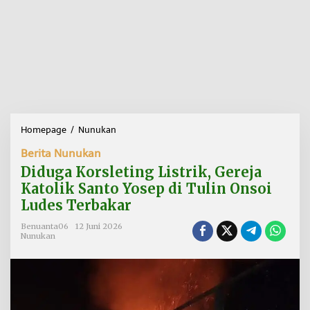
Homepage
/
Nunukan
D
i
Berita Nunukan
d
u
Diduga Korsleting Listrik, Gereja
g
Katolik Santo Yosep di Tulin Onsoi
a
Ludes Terbakar
K
o
Benuanta06
12 Juni 2026
r
Nunukan
s
l
e
t
i
n