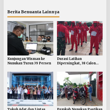
Persoalan SARA di
Normal, 300 Ton Telah
Nunukan
Didistribusikan
Berita Benuanta Lainnya
Kunjungan Wisman ke
Durasi Latihan
Nunukan Turun 39 Persen
Dipersingkat, 38 Calon
Paskibraka Nunukan
Digembleng Tampil
Maksimal
Tokoh Adat dan Lintas
Pemkab Nunukan Pastikan