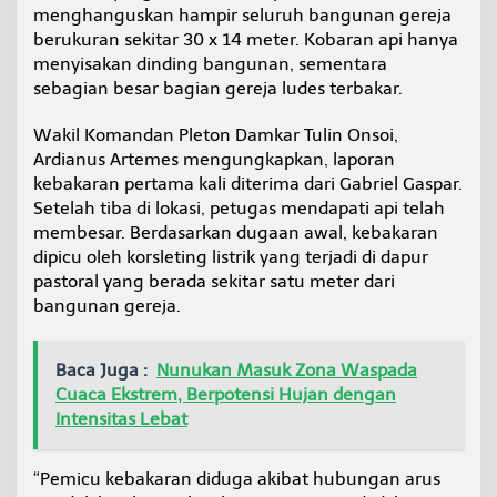
t
menghanguskan hampir seluruh bangunan gereja
o
berukuran sekitar 30 x 14 meter. Kobaran api hanya
Y
menyisakan dinding bangunan, sementara
o
sebagian besar bagian gereja ludes terbakar.
s
e
p
Wakil Komandan Pleton Damkar Tulin Onsoi,
d
Ardianus Artemes mengungkapkan, laporan
i
kebakaran pertama kali diterima dari Gabriel Gaspar.
T
Setelah tiba di lokasi, petugas mendapati api telah
u
membesar. Berdasarkan dugaan awal, kebakaran
l
i
dipicu oleh korsleting listrik yang terjadi di dapur
n
pastoral yang berada sekitar satu meter dari
O
bangunan gereja.
n
s
o
Baca Juga :
Nunukan Masuk Zona Waspada
i
L
Cuaca Ekstrem, Berpotensi Hujan dengan
u
Intensitas Lebat
d
e
s
“Pemicu kebakaran diduga akibat hubungan arus
T