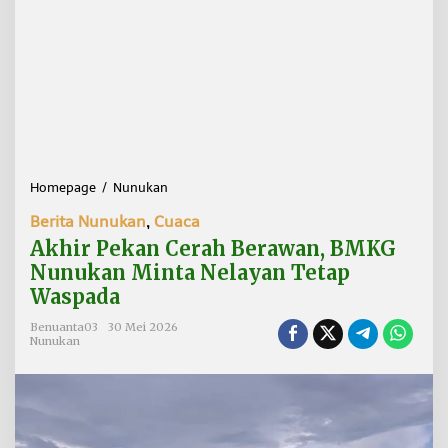
Homepage
/
Nunukan
A
k
Berita Nunukan
,
Cuaca
h
i
Akhir Pekan Cerah Berawan, BMKG
r
Nunukan Minta Nelayan Tetap
P
Waspada
e
k
Benuanta03
30 Mei 2026
a
Nunukan
n
C
e
r
a
h