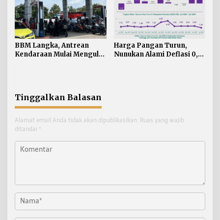
BBM Langka, Antrean
Harga Pangan Turun,
Kendaraan Mulai Mengular
Nunukan Alami Deflasi 0,74
di Sejumlah APMS
Persen di Juli 2026
Nunukan
Tinggalkan Balasan
Alamat email Anda tidak akan dipublikasikan.
Ruas yang wajib
ditandai
*