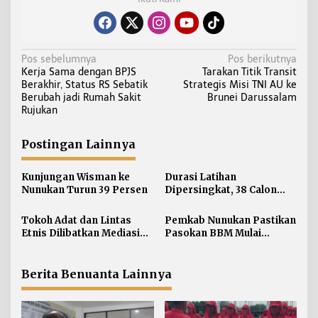
N
Pos sebelumnya
Pos berikutnya
Kerja Sama dengan BPJS
Tarakan Titik Transit
a
Berakhir, Status RS Sebatik
Strategis Misi TNI AU ke
v
Berubah jadi Rumah Sakit
Brunei Darussalam
i
Rujukan
g
a
Postingan Lainnya
s
i
Kunjungan Wisman ke
Durasi Latihan
Nunukan Turun 39 Persen
Dipersingkat, 38 Calon
p
Paskibraka Nunukan
o
Digembleng Tampil
Tokoh Adat dan Lintas
Pemkab Nunukan Pastikan
s
Maksimal
Etnis Dilibatkan Mediasi
Pasokan BBM Mulai
Persoalan SARA di
Normal, 300 Ton Telah
Nunukan
Didistribusikan
Berita Benuanta Lainnya