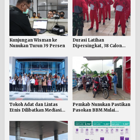
Kunjungan Wisman ke
Durasi Latihan
Nunukan Turun 39 Persen
Dipersingkat, 38 Calon
Paskibraka Nunukan
Digembleng Tampil
Maksimal
Tokoh Adat dan Lintas
Pemkab Nunukan Pastikan
Etnis Dilibatkan Mediasi
Pasokan BBM Mulai
Persoalan SARA di
Normal, 300 Ton Telah
Nunukan
Didistribusikan