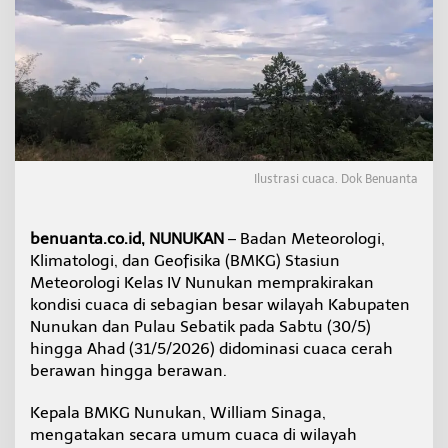
B
e
r
a
w
a
n
,
B
M
Ilustrasi cuaca. Dok Benuanta
K
G
N
benuanta.co.id, NUNUKAN
– Badan Meteorologi,
u
Klimatologi, dan Geofisika (BMKG) Stasiun
n
u
Meteorologi Kelas IV Nunukan memprakirakan
k
kondisi cuaca di sebagian besar wilayah Kabupaten
a
Nunukan dan Pulau Sebatik pada Sabtu (30/5)
n
hingga Ahad (31/5/2026) didominasi cuaca cerah
M
berawan hingga berawan.
i
n
t
Kepala BMKG Nunukan, William Sinaga,
a
mengatakan secara umum cuaca di wilayah
N