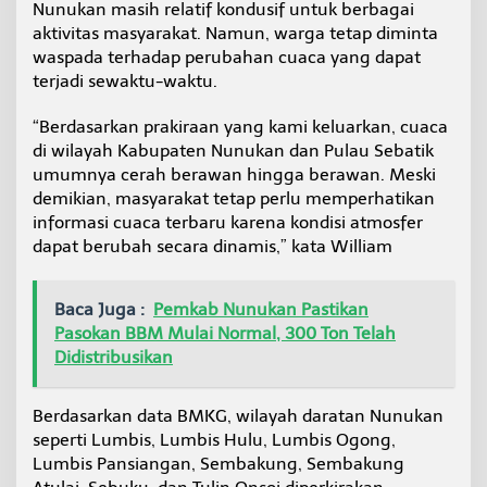
Nunukan masih relatif kondusif untuk berbagai
e
aktivitas masyarakat. Namun, warga tetap diminta
l
a
waspada terhadap perubahan cuaca yang dapat
y
terjadi sewaktu-waktu.
a
n
“Berdasarkan prakiraan yang kami keluarkan, cuaca
T
di wilayah Kabupaten Nunukan dan Pulau Sebatik
e
t
umumnya cerah berawan hingga berawan. Meski
a
demikian, masyarakat tetap perlu memperhatikan
p
informasi cuaca terbaru karena kondisi atmosfer
W
dapat berubah secara dinamis,” kata William
a
s
p
a
Baca Juga :
Pemkab Nunukan Pastikan
d
Pasokan BBM Mulai Normal, 300 Ton Telah
a
Didistribusikan
Berdasarkan data BMKG, wilayah daratan Nunukan
seperti Lumbis, Lumbis Hulu, Lumbis Ogong,
Lumbis Pansiangan, Sembakung, Sembakung