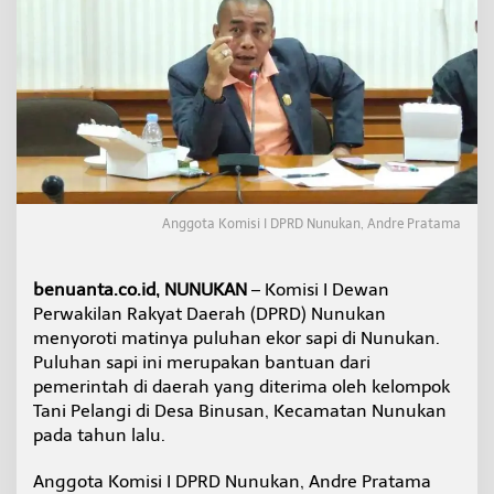
k
a
n
P
e
r
t
a
n
y
a
Anggota Komisi I DPRD Nunukan, Andre Pratama
k
a
n
benuanta.co.id, NUNUKAN
– Komisi I Dewan
B
a
Perwakilan Rakyat Daerah (DPRD) Nunukan
n
menyoroti matinya puluhan ekor sapi di Nunukan.
t
Puluhan sapi ini merupakan bantuan dari
u
pemerintah di daerah yang diterima oleh kelompok
a
n
Tani Pelangi di Desa Binusan, Kecamatan Nunukan
S
pada tahun lalu.
a
p
Anggota Komisi I DPRD Nunukan, Andre Pratama
i