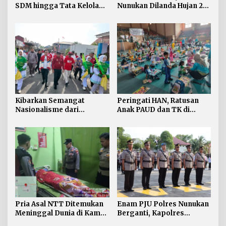
SDM hingga Tata Kelola
Nunukan Dilanda Hujan 23
Pelayanan
Hari
Kibarkan Semangat
Peringati HAN, Ratusan
Nasionalisme dari
Anak PAUD dan TK di
Perbatasan, Bendera
Nunukan Adu Kreativitas
Merah Putih 81 Meter
Lomba Menggambar dan
Dibentangkan di Sebatik
Mewarnai
Pria Asal NTT Ditemukan
Enam PJU Polres Nunukan
Meninggal Dunia di Kamar
Berganti, Kapolres
Kos Sebatik Barat
Tekankan Displin