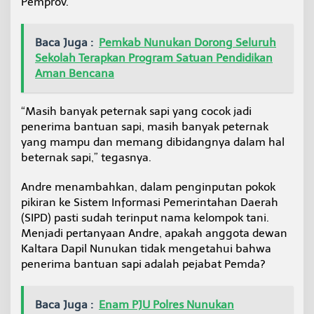
Pemprov.
T
a
k
Baca Juga :
Pemkab Nunukan Dorong Seluruh
T
Sekolah Terapkan Program Satuan Pendidikan
e
Aman Bencana
p
a
t
“Masih banyak peternak sapi yang cocok jadi
S
a
penerima bantuan sapi, masih banyak peternak
s
yang mampu dan memang dibidangnya dalam hal
a
beternak sapi,” tegasnya.
r
a
Andre menambahkan, dalam penginputan pokok
n
pikiran ke Sistem Informasi Pemerintahan Daerah
(SIPD) pasti sudah terinput nama kelompok tani.
Menjadi pertanyaan Andre, apakah anggota dewan
Kaltara Dapil Nunukan tidak mengetahui bahwa
penerima bantuan sapi adalah pejabat Pemda?
Baca Juga :
Enam PJU Polres Nunukan