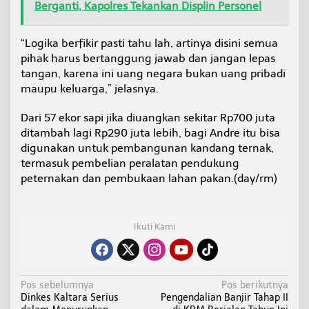
Berganti, Kapolres Tekankan Displin Personel
“Logika berfikir pasti tahu lah, artinya disini semua
pihak harus bertanggung jawab dan jangan lepas
tangan, karena ini uang negara bukan uang pribadi
maupu keluarga,” jelasnya.
Dari 57 ekor sapi jika diuangkan sekitar Rp700 juta
ditambah lagi Rp290 juta lebih, bagi Andre itu bisa
digunakan untuk pembangunan kandang ternak,
termasuk pembelian peralatan pendukung
peternakan dan pembukaan lahan pakan.(day/rm)
Ikuti Kami
N
Pos sebelumnya
Pos berikutnya
Dinkes Kaltara Serius
Pengendalian Banjir Tahap II
a