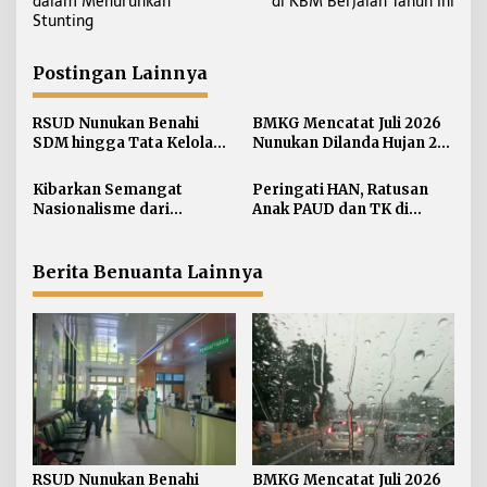
dalam Menurunkan
di KBM Berjalan Tahun Ini
v
Stunting
i
g
Postingan Lainnya
a
s
RSUD Nunukan Benahi
BMKG Mencatat Juli 2026
i
SDM hingga Tata Kelola
Nunukan Dilanda Hujan 23
Pelayanan
Hari
p
Kibarkan Semangat
Peringati HAN, Ratusan
o
Nasionalisme dari
Anak PAUD dan TK di
s
Perbatasan, Bendera
Nunukan Adu Kreativitas
Merah Putih 81 Meter
Lomba Menggambar dan
Dibentangkan di Sebatik
Mewarnai
Berita Benuanta Lainnya
RSUD Nunukan Benahi
BMKG Mencatat Juli 2026