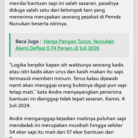
menilai bantuan sapi ini salah sasaran, pasalnya
k
e
diduga salah satu dari kelompok tani yang
K
menerima merupakan seorang pejabat di Pemda
e
Nunukan beserta istrinya.
l
o
m
Baca Juga :
Harga Pangan Turun, Nunukan
p
Alami Deflasi 0,74 Persen di Juli 2026
o
k
T
“Logika berpikir kapan sih waktunya seorang kadis
a
n
atau istri kadis akan urus dan kasih makan itu sapi,
i
termasuk memberi minum. Terus kalau dijawab
y
nanti akan menggaji orang buktinya digaji pun sapi
a
tetap mati,” kata Andre menyayangkan penerima
n
g
bantuan ini dianggap tidak tepat sasaran, Kamis, 4
D
Juli 2024.
i
n
Andre menganggap kejadian matinya puluhan sapi
i
mendadak ini merupakan musibah hingga sekitar
l
a
54 ekor sapi itu mati dari 57 ekor bantuan dari
i