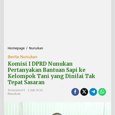
Homepage
/
Nunukan
K
o
Berita Nunukan
m
i
Komisi I DPRD Nunukan
s
Pertanyakan Bantuan Sapi ke
i
Kelompok Tani yang Dinilai Tak
I
D
Tepat Sasaran
P
R
Benuanta03
4 Juli 2024
Nunukan
D
N
u
n
u