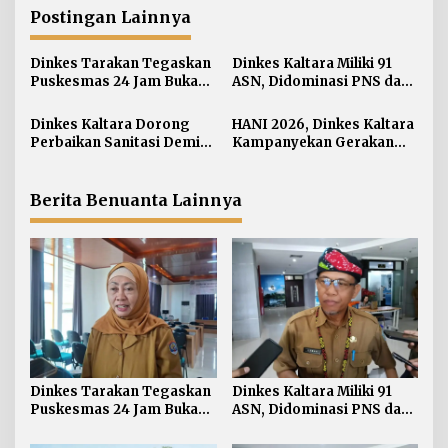
a
Postingan Lainnya
s
i
Dinkes Tarakan Tegaskan
Dinkes Kaltara Miliki 91
Puskesmas 24 Jam Bukan
ASN, Didominasi PNS dan
p
Solusi Persoalan Rujukan
Jabatan Non-Manajerial
o
Pasien BPJS
Dinkes Kaltara Dorong
HANI 2026, Dinkes Kaltara
s
Perbaikan Sanitasi Demi
Kampanyekan Gerakan
Wujudkan Masyarakat
‘Ananda Bersinar’
Sehat
Berita Benuanta Lainnya
Dinkes Tarakan Tegaskan
Dinkes Kaltara Miliki 91
Puskesmas 24 Jam Bukan
ASN, Didominasi PNS dan
Solusi Persoalan Rujukan
Jabatan Non-Manajerial
Pasien BPJS