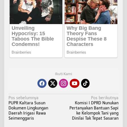
Ikuti Kami
N
Pos sebelumnya
Pos berikutnya
PUPR Kaltara Susun
Komisi I DPRD Nunukan
a
Dokumen Lingkungan
Pertanyakan Bantuan Sapi
v
Daerah Irigasi Rawa
ke Kelompok Tani yang
i
Seimenggaris
Dinilai Tak Tepat Sasaran
g