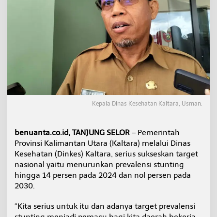
i
u
s
d
a
l
a
m
M
e
n
u
Kepala Dinas Kesehatan Kaltara, Usman.
r
u
n
benuanta.co.id, TANJUNG SELOR
– Pemerintah
k
Provinsi Kalimantan Utara (Kaltara) melalui Dinas
a
n
Kesehatan (Dinkes) Kaltara, serius sukseskan target
S
nasional yaitu menurunkan prevalensi stunting
t
hingga 14 persen pada 2024 dan nol persen pada
u
2030.
n
t
i
“Kita serius untuk itu dan adanya target prevalensi
n
stunting menjadi pemacu bagi kita daerah bekerja