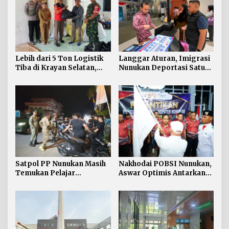
Lebih dari 5 Ton Logistik
Langgar Aturan, Imigrasi
Tiba di Krayan Selatan,
Nunukan Deportasi Satu
BPBD Salurkan Bantuan
WN Filipina lewat Bandara
untuk 460 KK Terdampak
Soetta
Satpol PP Nunukan Masih
Nakhodai POBSI Nunukan,
Temukan Pelajar
Aswar Optimis Antarkan
Berkeliaran di Jam Malam
Atlet Berlaga ke BK PON