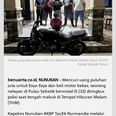
a
,
N
e
l
a
y
a
n
I
n
i
K
Pelaku yang diamankan oleh Unit Reskrim Polsek Sebatik Timur (FOTO:
e
Polsek Sebatik Timur)
n
a
D
benuanta.co.id, NUNUKAN
– Mencuri uang puluhan
o
juta untuk foya-foya dan beli motor bekas, seorang
r
nelayan di Pulau Sebatik berinisial IS (32) diringkus
P
o
polisi saat tengah mabuk di Tempat Hiburan Malam
l
(THM).
i
s
Kapolres Nunukan AKBP Taufik Nurmandia melalui
i