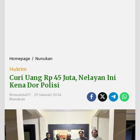
Homepage
/
Nunukan
C
u
Hukrim
r
i
Curi Uang Rp 45 Juta, Nelayan Ini
U
Kena Dor Polisi
a
n
Benuanta07
29 Januari 2024
g
Nunukan
R
p
4
5
J
u
t