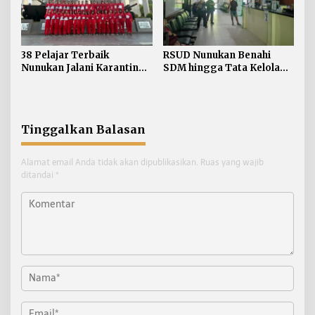
38 Pelajar Terbaik
RSUD Nunukan Benahi
Nunukan Jalani Karantina,
SDM hingga Tata Kelola
Siap Kibarkan Merah Putih
Pelayanan
di HUT RI ke-81
Tinggalkan Balasan
Alamat email Anda tidak akan dipublikasikan.
Ruas yang wajib
ditandai
*