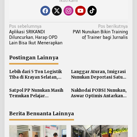
Ikuti Kami
N
Pos sebelumnya
Pos berikutnya
Aplikasi SRIKANDI
PWI Nunukan Bikin Training
a
Diluncurkan, Harap OPD
of Trainer bagi Jurnalis
v
Lain Bisa Ikut Menerapkan
i
g
Postingan Lainnya
a
s
Lebih dari 5 Ton Logistik
Langgar Aturan, Imigrasi
i
Tiba di Krayan Selatan,
Nunukan Deportasi Satu
BPBD Salurkan Bantuan
WN Filipina lewat Bandara
p
untuk 460 KK Terdampak
Soetta
Satpol PP Nunukan Masih
Nakhodai POBSI Nunukan,
o
Temukan Pelajar
Aswar Optimis Antarkan
s
Berkeliaran di Jam Malam
Atlet Berlaga ke BK PON
Berita Benuanta Lainnya