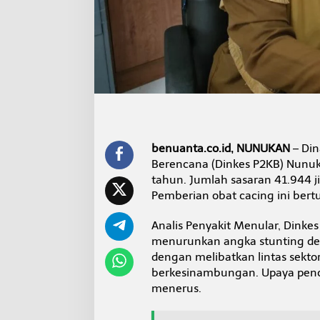
c
i
n
g
u
n
t
u
k
C
e
g
benuanta.co.id, NUNUKAN
– Din
a
Berencana (Dinkes P2KB) Nunu
h
tahun. Jumlah sasaran 41.944 j
S
Pemberian obat cacing ini ber
t
u
n
Analis Penyakit Menular, Dink
t
menurunkan angka stunting de
i
dengan melibatkan lintas sekto
n
berkesinambungan. Upaya pence
g
menerus.