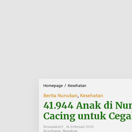
Homepage
/
Kesehatan
4
1
Berita Nunukan
,
Kesehatan
.
9
41.944 Anak di Nu
4
4
Cacing untuk Cega
A
n
Benuanta03
14 Februari 2023
a
Kesehatan
,
Nunukan