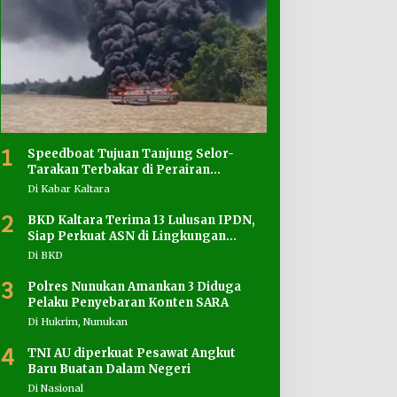
1
Speedboat Tujuan Tanjung Selor-
Tarakan Terbakar di Perairan
Salimbatu
Di Kabar Kaltara
2
BKD Kaltara Terima 13 Lulusan IPDN,
Siap Perkuat ASN di Lingkungan
Pemprov
Di BKD
3
Polres Nunukan Amankan 3 Diduga
Pelaku Penyebaran Konten SARA
Di Hukrim, Nunukan
4
TNI AU diperkuat Pesawat Angkut
Baru Buatan Dalam Negeri
Di Nasional