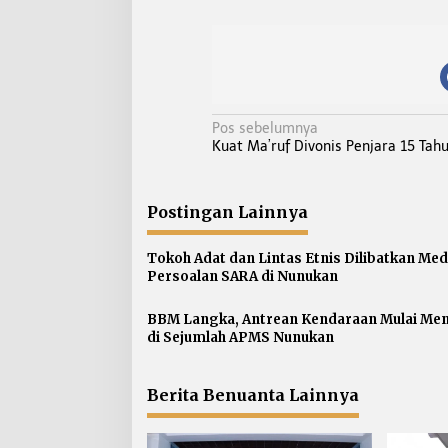
N
Pos sebelumnya
Kuat Ma’ruf Divonis Penjara 15 Tah
a
v
i
Postingan Lainnya
g
a
Tokoh Adat dan Lintas Etnis Dilibatkan Med
s
Persoalan SARA di Nunukan
i
p
BBM Langka, Antrean Kendaraan Mulai Me
di Sejumlah APMS Nunukan
o
s
Berita Benuanta Lainnya