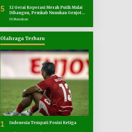
5
32 Gerai Koperasi Merah Putih Mulai
Dibangun, Pemkab Nunukan Genjot
Penyediaan Lahan
Di Nunukan
Olahraga Terbaru
1
Indonesia Tempati Posisi Ketiga