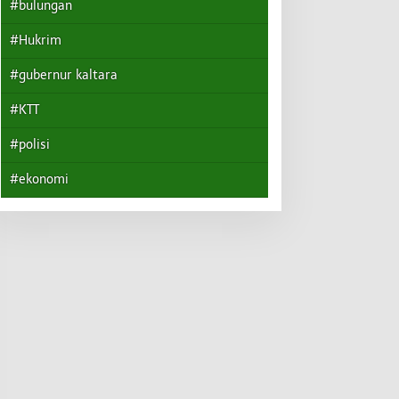
#bulungan
#Hukrim
#gubernur kaltara
#KTT
#polisi
#ekonomi