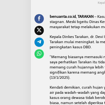
k
Kepal
u
k
a
benuanta.co.id, TARAKAN
– Kasu
n
stagnan. Meski bgeitu Dinas K
3
masyarakat tetap melakukan 
M
u
n
Kepala Dinkes Tarakan, dr. Devi 
t
Tarakan mulai meningkat. Ia m
u
peningkatan kasus DBD.
k
H
i
“Memang biasanya memasuki mu
n
saya perhatikan Tarakan itu ti
d
memang curah hujannya lebih ti
a
signifikan karena memang angkan
r
(13/1/2025).
i
D
B
Kendati demikian, curah hujan
D
air pada wadah-wadah yang dap
kasus orang dewasa tidak ber
biasa, namun setelah diperiksa 