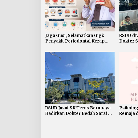
Jaga Gusi, Selamatkan Gigi:
RSUD dr.
Penyakit Periodontal Kerap
Dokter S
Terlambat Disadari
Onkolog
RSUD Jusuf SK Terus Berupaya
Psikolog
Hadirkan Dokter Bedah Saraf di
Remaja 
Kaltara
Ganggua
Sekadar