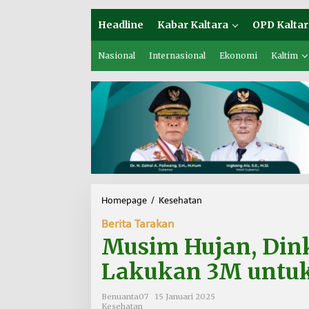
Headline
Kabar Kaltara
OPD Kaltar
Nasional
Internasional
Ekonomi
Kaltim
Homepage
/
Kesehatan
M
u
Berita Tarakan
s
i
Musim Hujan, Din
m
H
Lakukan 3M untuk
u
j
Benuanta07
15 Januari 2025
a
Kesehatan