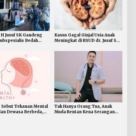
 H Jusuf SK Gandeng
Kasus Gagal Ginjal Usia Anak
ubspesialis Bedah
Meningkat di RSUD dr. Jusuf SK
i Baru
Tarakan
 Sebut Tekanan Mental
Tak Hanya Orang Tua, Anak
dan Dewasa Berbeda,
Muda Rentan Kena Serangan
n Mental Bukan
Jantung
 Soal Iman