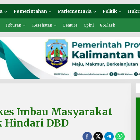
a
Pemerintahan
Parlementaria
Politik
Hukr
Hiburan
Kesehatan
Feature
Opini
86Flash
kes Imbau Masyarakat
 Hindari DBD