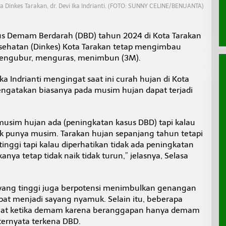
a Dinkes Tarakan, dr. Devi Ika Indrianti. (FOTO: SUNNY CELINE/BENUANTA)
s Demam Berdarah (DBD) tahun 2024 di Kota Tarakan
esehatan (Dinkes) Kota Tarakan tetap mengimbau
mengubur, menguras, menimbun (3M).
Ika Indrianti mengingat saat ini curah hujan di Kota
engatakan biasanya pada musim hujan dapat terjadi
sim hujan ada (peningkatan kasus DBD) tapi kalau
dak punya musim. Tarakan hujan sepanjang tahun tetapi
nggi tapi kalau diperhatikan tidak ada peningkatan
ya tetap tidak naik tidak turun,” jelasnya, Selasa
 yang tinggi juga berpotensi menimbulkan genangan
at menjadi sayang nyamuk. Selain itu, beberapa
obat ketika demam karena beranggapan hanya demam
ternyata terkena DBD.