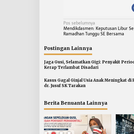
N
Pos sebelumnya
Mendikdasmen: Keputusan Libur Se
a
Ramadhan Tunggu SE Bersama
v
i
Postingan Lainnya
g
a
Jaga Gusi, Selamatkan Gigi: Penyakit Perio
s
Kerap Terlambat Disadari
i
p
Kasus Gagal Ginjal Usia Anak Meningkat di
dr. Jusuf SK Tarakan
o
s
Berita Benuanta Lainnya