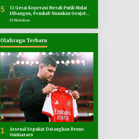
5
32 Gerai Koperasi Merah Putih Mulai
Dibangun, Pemkab Nunukan Genjot
Penyediaan Lahan
Di Nunukan
Olahraga Terbaru
1
Arsenal Sepakat Datangkan Bruno
Guimaraes