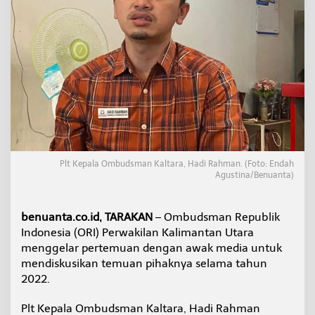
n
g
a
d
u
a
n
F
o
k
u
s
K
Plt Kepala Ombudsman Kaltara, Hadi Rahman. (Foto: Endah
a
Agustina/Benuanta)
j
i
a
benuanta.co.id, TARAKAN
– Ombudsman Republik
n
Indonesia (ORI) Perwakilan Kalimantan Utara
O
menggelar pertemuan dengan awak media untuk
m
b
mendiskusikan temuan pihaknya selama tahun
u
2022.
d
s
Plt Kepala Ombudsman Kaltara, Hadi Rahman
m