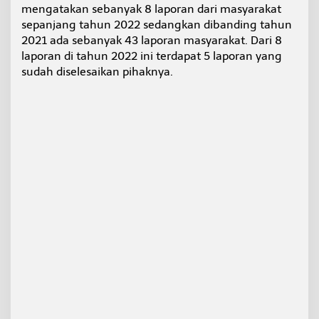
mengatakan sebanyak 8 laporan dari masyarakat
a
n
sepanjang tahun 2022 sedangkan dibanding tahun
K
2021 ada sebanyak 43 laporan masyarakat. Dari 8
a
laporan di tahun 2022 ini terdapat 5 laporan yang
l
sudah diselesaikan pihaknya.
t
a
r
a