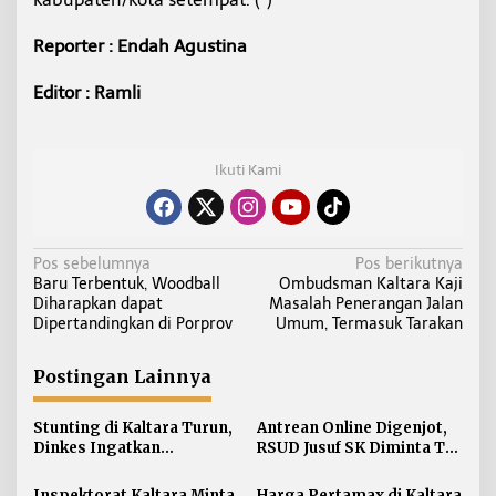
Reporter : Endah Agustina
Editor : Ramli
Ikuti Kami
N
Pos sebelumnya
Pos berikutnya
Baru Terbentuk, Woodball
Ombudsman Kaltara Kaji
a
Diharapkan dapat
Masalah Penerangan Jalan
v
Dipertandingkan di Porprov
Umum, Termasuk Tarakan
i
g
Postingan Lainnya
a
s
Stunting di Kaltara Turun,
Antrean Online Digenjot,
i
Dinkes Ingatkan
RSUD Jusuf SK Diminta Tak
Penanganan Tak Boleh
Abaikan Pasien Lansia
p
Kendur
Inspektorat Kaltara Minta
Harga Pertamax di Kaltara