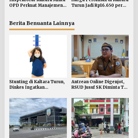
o
OPD Perkuat Manajemen
Turun Jadi Rp16.650 per
s
Risiko dan TLHP
Liter
Berita Benuanta Lainnya
Stunting di Kaltara Turun,
Antrean Online Digenjot,
Dinkes Ingatkan
RSUD Jusuf SK Diminta Tak
Penanganan Tak Boleh
Abaikan Pasien Lansia
Kendur