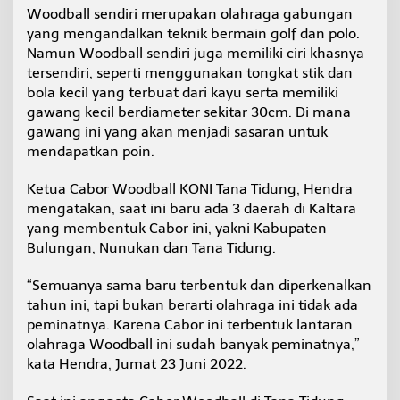
e
Woodball sendiri merupakan olahraga gabungan
r
yang mengandalkan teknik bermain golf dan polo.
t
Namun Woodball sendiri juga memiliki ciri khasnya
a
tersendiri, seperti menggunakan tongkat stik dan
n
bola kecil yang terbuat dari kayu serta memiliki
d
i
gawang kecil berdiameter sekitar 30cm. Di mana
n
gawang ini yang akan menjadi sasaran untuk
g
mendapatkan poin.
k
a
Ketua Cabor Woodball KONI Tana Tidung, Hendra
n
d
mengatakan, saat ini baru ada 3 daerah di Kaltara
i
yang membentuk Cabor ini, yakni Kabupaten
P
Bulungan, Nunukan dan Tana Tidung.
o
r
“Semuanya sama baru terbentuk dan diperkenalkan
p
r
tahun ini, tapi bukan berarti olahraga ini tidak ada
o
peminatnya. Karena Cabor ini terbentuk lantaran
v
olahraga Woodball ini sudah banyak peminatnya,”
kata Hendra, Jumat 23 Juni 2022.