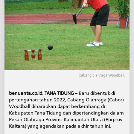
o
o
d
b
a
l
l
D
i
h
a
r
a
p
Cabang olahraga Woodball.
k
a
n
benuanta.co.id, TANA TIDUNG
– Baru dibentuk di
d
pertengahan tahun 2022, Cabang Olahraga (Cabor)
a
p
Woodball diharapkan dapat berkembang di
a
Kabupaten Tana Tidung dan dipertandingkan dalam
t
Pekan Olahraga Provinsi Kalimantan Utara (Porprov
D
Kaltara) yang agendakan pada akhir tahun ini.
i
p