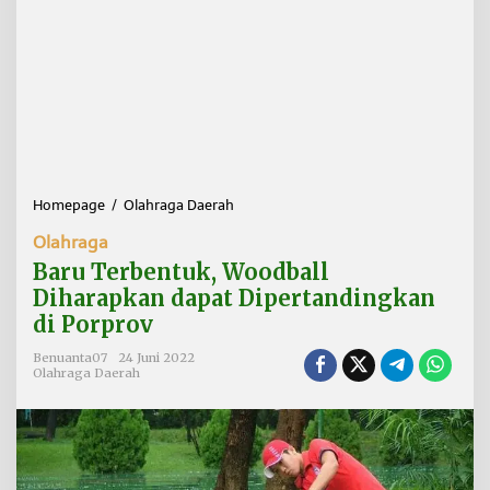
Homepage
/
Olahraga Daerah
B
a
Olahraga
r
u
Baru Terbentuk, Woodball
T
Diharapkan dapat Dipertandingkan
e
di Porprov
r
b
Benuanta07
24 Juni 2022
e
Olahraga Daerah
n
t
u
k
,
W