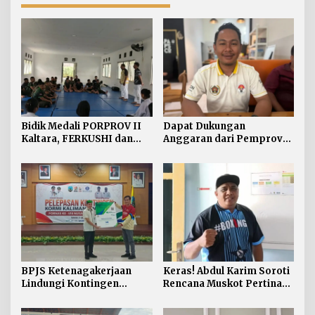
Bidik Medali PORPROV II
Dapat Dukungan
Kaltara, FERKUSHI dan
Anggaran dari Pemprov
PERSAMBI Bulungan Mulai
Kaltara, SIWO PWI Kaltara
Jaring Atlet Unggulan
Pastikan Porwada II
Kaltara Digelar di
Kabupaten Nunukan
BPJS Ketenagakerjaan
Keras! Abdul Karim Soroti
Lindungi Kontingen
Rencana Muskot Pertina
KORMI Kalimantan Utara
Tarakan yang Dinilai
Tertutup