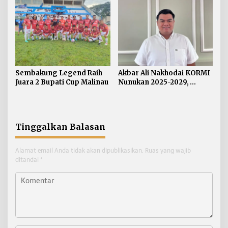
Sembakung Legend Raih
Akbar Ali Nakhodai KORMI
Juara 2 Bupati Cup Malinau
Nunukan 2025-2029,
Segera Persiapkan Atlet
Hadapi FORNAS VIII NTB
Tinggalkan Balasan
Alamat email Anda tidak akan dipublikasikan.
Ruas yang wajib
ditandai
*