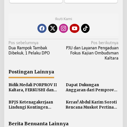
Ikuti Kami
N
Pos sebelumnya
Pos berikutnya
Dua Rampok Tambak
PJU dan Layanan Pengaduan
a
Dibekuk, 1 Pelaku DPO
Fokus Kajian Ombudsman
v
Kaltara
i
g
Postingan Lainnya
a
s
Bidik Medali PORPROV II
Dapat Dukungan
i
Kaltara, FERKUSHI dan
Anggaran dari Pemprov
PERSAMBI Bulungan Mulai
Kaltara, SIWO PWI Kaltara
p
Jaring Atlet Unggulan
Pastikan Porwada II
BPJS Ketenagakerjaan
Keras! Abdul Karim Soroti
o
Kaltara Digelar di
Lindungi Kontingen
Rencana Muskot Pertina
s
Kabupaten Nunukan
KORMI Kalimantan Utara
Tarakan yang Dinilai
Tertutup
Berita Benuanta Lainnya