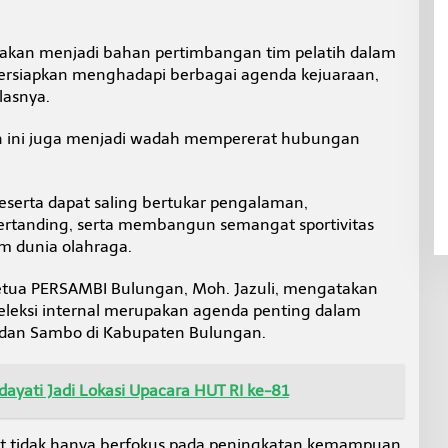
ya akan menjadi bahan pertimbangan tim pelatih dalam
ersiapkan menghadapi berbagai agenda kejuaraan,
lasnya.
tan ini juga menjadi wadah mempererat hubungan
peserta dapat saling bertukar pengalaman,
bertanding, serta membangun semangat sportivitas
am dunia olahraga.
etua PERSAMBI Bulungan, Moh. Jazuli, mengatakan
eleksi internal merupakan agenda penting dalam
 dan Sambo di Kabupaten Bulungan.
yati Jadi Lokasi Upacara HUT RI ke-81
et tidak hanya berfokus pada peningkatan kemampuan