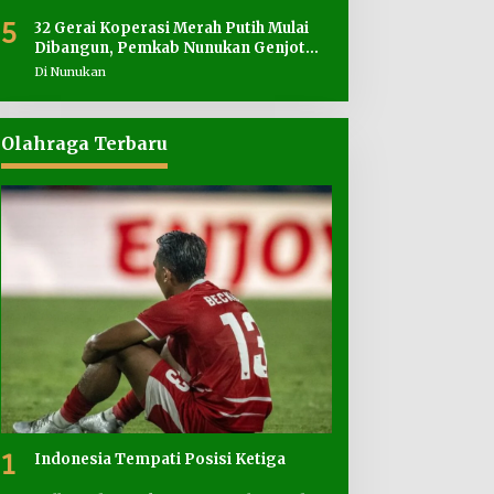
5
32 Gerai Koperasi Merah Putih Mulai
Dibangun, Pemkab Nunukan Genjot
Penyediaan Lahan
Di Nunukan
Olahraga Terbaru
1
Indonesia Tempati Posisi Ketiga