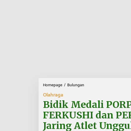
Homepage
/
Bulungan
B
i
Olahraga
d
i
Bidik Medali PORP
k
M
FERKUSHI dan PE
e
d
Jaring Atlet Unggu
a