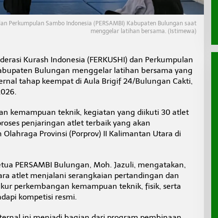
 dan Perkumpulan Sambo Indonesia (PERSAMBI) Kabupaten Bulungan saat
menggelar latihan bersama. (Istimewa)
derasi Kurash Indonesia (FERKUSHI) dan Perkumpulan
abupaten Bulungan menggelar latihan bersama yang
ernal tahap keempat di Aula Brigif 24/Bulungan Cakti,
2026.
an kemampuan teknik, kegiatan yang diikuti 30 atlet
roses penjaringan atlet terbaik yang akan
lahraga Provinsi (Porprov) II Kalimantan Utara di
tua PERSAMBI Bulungan, Moh. Jazuli, mengatakan,
ara atlet menjalani serangkaian pertandingan dan
kur perkembangan kemampuan teknik, fisik, serta
api kompetisi resmi.
nternal ini menjadi bagian dari program pembinaan