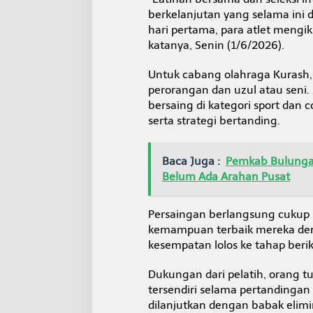
i
berkelanjutan yang selama ini d
J
hari pertama, para atlet mengiku
a
r
katanya, Senin (1/6/2026).
i
n
Untuk cabang olahraga Kurash
g
perorangan dan uzul atau seni
A
bersaing di kategori sport da
t
l
serta strategi bertanding.
e
t
U
Baca Juga :
Pemkab Bulunga
n
Belum Ada Arahan Pusat
g
g
u
Persaingan berlangsung cukup k
l
kemampuan terbaik mereka dem
a
kesempatan lolos ke tahap beri
n
Dukungan dari pelatih, orang t
tersendiri selama pertandingan
dilanjutkan dengan babak elimi