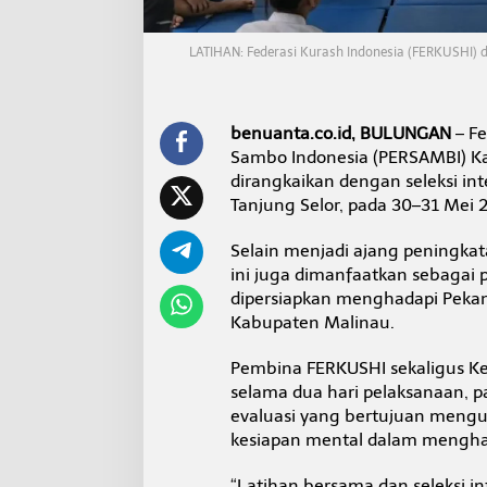
H
I
d
LATIHAN: Federasi Kurash Indonesia (FERKUSHI)
a
n
P
E
benuanta.co.id, BULUNGAN
– Fe
R
Sambo Indonesia (PERSAMBI) K
S
dirangkaikan dengan seleksi int
A
M
Tanjung Selor, pada 30–31 Mei 
B
I
Selain menjadi ajang peningkat
B
ini juga dimanfaatkan sebagai p
u
dipersiapkan menghadapi Pekan O
l
u
Kabupaten Malinau.
n
g
Pembina FERKUSHI sekaligus Ke
a
selama dua hari pelaksanaan, p
n
evaluasi yang bertujuan mengu
M
u
kesiapan mental dalam menghad
l
a
“Latihan bersama dan seleksi i