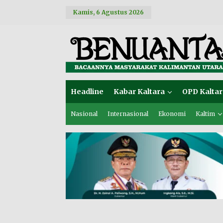
L
Kamis, 6 Agustus 2026
e
w
a
t
i
k
e
k
o
Headline
Kabar Kaltara
OPD Kaltar
n
t
e
Nasional
Internasional
Ekonomi
Kaltim
n