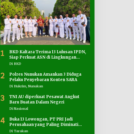
1
BKD Kaltara Terima 13 Lulusan IPDN,
Siap Perkuat ASN di Lingkungan
Pemprov
Di BKD
2
Polres Nunukan Amankan 3 Diduga
Pelaku Penyebaran Konten SARA
Di Hukrim, Nunukan
3
TNI AU diperkuat Pesawat Angkut
Baru Buatan Dalam Negeri
Di Nasional
4
Buka 13 Lowongan, PT PRI Jadi
Perusahaan yang Paling Diminati
Pencari Kerja
Di Tarakan