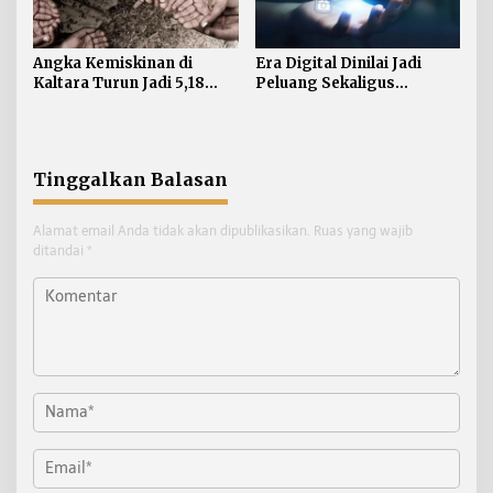
Angka Kemiskinan di
Era Digital Dinilai Jadi
Kaltara Turun Jadi 5,18
Peluang Sekaligus
Persen, Indeks Kedalaman
Tantangan bagi Tumbuh
dan Keparahan Justru
Kembang Anak
Meningkat
Tinggalkan Balasan
Alamat email Anda tidak akan dipublikasikan.
Ruas yang wajib
ditandai
*