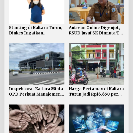
Stunting di Kaltara Turun,
Antrean Online Digenjot,
Dinkes Ingatkan
RSUD Jusuf SK Diminta Tak
Penanganan Tak Boleh
Abaikan Pasien Lansia
Kendur
Inspektorat Kaltara Minta
Harga Pertamax di Kaltara
OPD Perkuat Manajemen
Turun Jadi Rp16.650 per
Risiko dan TLHP
Liter