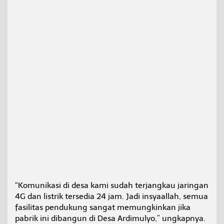
t
e
r
a
“Komunikasi di desa kami sudah terjangkau jaringan
4G dan listrik tersedia 24 jam. Jadi insyaallah, semua
fasilitas pendukung sangat memungkinkan jika
pabrik ini dibangun di Desa Ardimulyo,” ungkapnya.