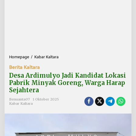
Homepage
/
Kabar Kaltara
D
e
Berita Kaltara
s
a
Desa Ardimulyo Jadi Kandidat Lokasi
A
Pabrik Minyak Goreng, Warga Harap
r
Sejahtera
d
i
Benuanta07
1 Oktober 2025
m
Kabar Kaltara
u
l
y
o
J
a