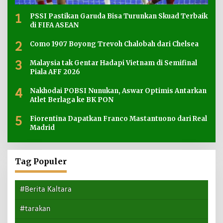
1
PSSI Pastikan Garuda Bisa Turunkan Skuad Terbaik
di FIFA ASEAN
2
Como 1907 Boyong Trevoh Chalobah dari Chelsea
3
Malaysia tak Gentar Hadapi Vietnam di Semifinal
Piala AFF 2026
4
Nakhodai POBSI Nunukan, Aswar Optimis Antarkan
Atlet Berlaga ke BK PON
5
Fiorentina Dapatkan Franco Mastantuono dari Real
Madrid
Tag Populer
#Berita Kaltara
#tarakan