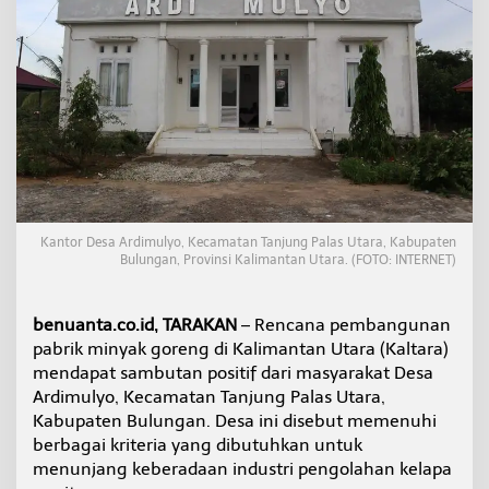
d
i
K
a
n
d
i
d
a
t
L
o
Kantor Desa Ardimulyo, Kecamatan Tanjung Palas Utara, Kabupaten
k
Bulungan, Provinsi Kalimantan Utara. (FOTO: INTERNET)
a
s
i
benuanta.co.id, TARAKAN
– Rencana pembangunan
P
a
pabrik minyak goreng di Kalimantan Utara (Kaltara)
b
mendapat sambutan positif dari masyarakat Desa
r
Ardimulyo, Kecamatan Tanjung Palas Utara,
i
Kabupaten Bulungan. Desa ini disebut memenuhi
k
M
berbagai kriteria yang dibutuhkan untuk
i
menunjang keberadaan industri pengolahan kelapa
n