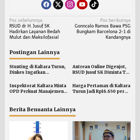
N
Pos sebelumnya
Pos berikutnya
RSUD dr H. Jusuf SK
Gonncalo Ramos Bawa PSG
a
Hadirkan Layanan Bedah
Bungkam Barcelona 2-1 di
v
Mulut dan Maksilofasial
Kandangnya
i
g
Postingan Lainnya
a
s
Stunting di Kaltara Turun,
Antrean Online Digenjot,
i
Dinkes Ingatkan
RSUD Jusuf SK Diminta Tak
Penanganan Tak Boleh
Abaikan Pasien Lansia
p
Kendur
Inspektorat Kaltara Minta
Harga Pertamax di Kaltara
o
OPD Perkuat Manajemen
Turun Jadi Rp16.650 per
s
Risiko dan TLHP
Liter
Berita Benuanta Lainnya