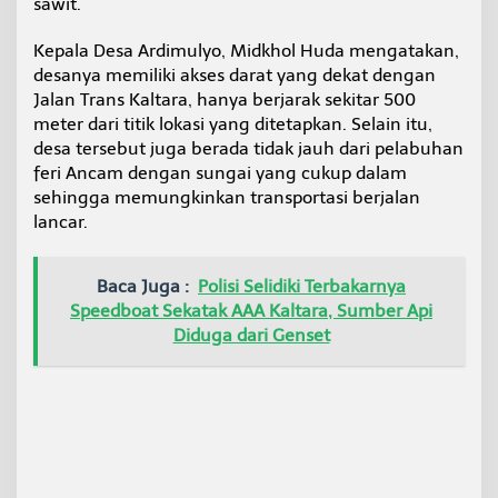
sawit.
y
a
Kepala Desa Ardimulyo, Midkhol Huda mengatakan,
k
G
desanya memiliki akses darat yang dekat dengan
o
Jalan Trans Kaltara, hanya berjarak sekitar 500
r
meter dari titik lokasi yang ditetapkan. Selain itu,
e
desa tersebut juga berada tidak jauh dari pelabuhan
n
feri Ancam dengan sungai yang cukup dalam
g
,
sehingga memungkinkan transportasi berjalan
W
lancar.
a
r
g
Baca Juga :
Polisi Selidiki Terbakarnya
a
Speedboat Sekatak AAA Kaltara, Sumber Api
H
a
Diduga dari Genset
r
a
p
S
e
j
a
h