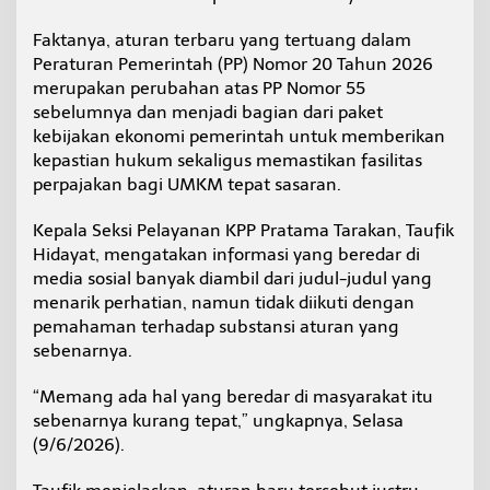
k
a
Faktanya, aturan terbaru yang tertuang dalam
n
Peraturan Pemerintah (PP) Nomor 20 Tahun 2026
K
merupakan perubahan atas PP Nomor 55
e
sebelumnya dan menjadi bagian dari paket
n
a
kebijakan ekonomi pemerintah untuk memberikan
i
kepastian hukum sekaligus memastikan fasilitas
k
perpajakan bagi UMKM tepat sasaran.
a
n
Kepala Seksi Pelayanan KPP Pratama Tarakan, Taufik
T
a
Hidayat, mengatakan informasi yang beredar di
r
media sosial banyak diambil dari judul-judul yang
i
menarik perhatian, namun tidak diikuti dengan
f
pemahaman terhadap substansi aturan yang
t
a
sebenarnya.
p
i
“Memang ada hal yang beredar di masyarakat itu
P
sebenarnya kurang tepat,” ungkapnya, Selasa
e
(9/6/2026).
n
a
t