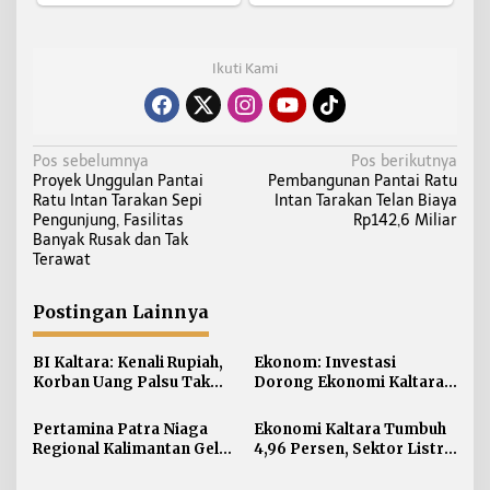
Ikuti Kami
N
Pos sebelumnya
Pos berikutnya
Proyek Unggulan Pantai
Pembangunan Pantai Ratu
a
Ratu Intan Tarakan Sepi
Intan Tarakan Telan Biaya
v
Pengunjung, Fasilitas
Rp142,6 Miliar
i
Banyak Rusak dan Tak
Terawat
g
a
Postingan Lainnya
s
i
BI Kaltara: Kenali Rupiah,
Ekonom: Investasi
p
Korban Uang Palsu Tak
Dorong Ekonomi Kaltara,
o
Bisa Dapat Penggantian
Sektor Lain Jangan
s
Diabaikan
Pertamina Patra Niaga
Ekonomi Kaltara Tumbuh
Regional Kalimantan Gelar
4,96 Persen, Sektor Listrik
Simulasi OKD Level 1 di
Jadi Penggerak Utama
Fuel Terminal Tarakan