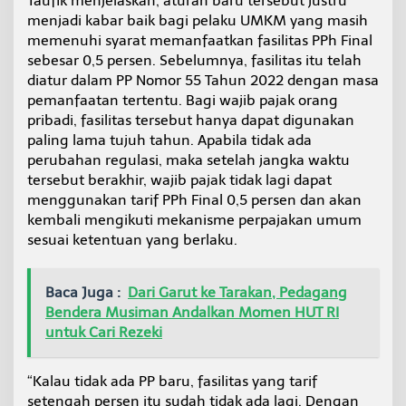
Taufik menjelaskan, aturan baru tersebut justru
a
menjadi kabar baik bagi pelaku UMKM yang masih
a
memenuhi syarat memanfaatkan fasilitas PPh Final
n
sebesar 0,5 persen. Sebelumnya, fasilitas itu telah
A
g
diatur dalam PP Nomor 55 Tahun 2022 dengan masa
a
pemanfaatan tertentu. Bagi wajib pajak orang
r
pribadi, fasilitas tersebut hanya dapat digunakan
T
paling lama tujuh tahun. Apabila tidak ada
e
perubahan regulasi, maka setelah jangka waktu
p
a
tersebut berakhir, wajib pajak tidak lagi dapat
t
menggunakan tarif PPh Final 0,5 persen dan akan
S
kembali mengikuti mekanisme perpajakan umum
a
sesuai ketentuan yang berlaku.
s
a
r
a
Baca Juga :
Dari Garut ke Tarakan, Pedagang
n
Bendera Musiman Andalkan Momen HUT RI
untuk Cari Rezeki
“Kalau tidak ada PP baru, fasilitas yang tarif
setengah persen itu sudah tidak ada lagi. Dengan