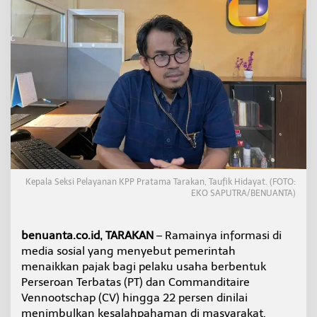
a
n
L
u
r
u
s
k
a
n
I
s
u
P
Kepala Seksi Pelayanan KPP Pratama Tarakan, Taufik Hidayat. (FOTO:
a
EKO SAPUTRA/BENUANTA)
j
a
k
benuanta.co.id, TARAKAN
– Ramainya informasi di
U
M
media sosial yang menyebut pemerintah
K
menaikkan pajak bagi pelaku usaha berbentuk
M
Perseroan Terbatas (PT) dan Commanditaire
:
Vennootschap (CV) hingga 22 persen dinilai
B
menimbulkan kesalahpahaman di masyarakat.
u