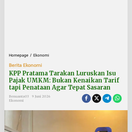
Homepage
/
Ekonomi
K
P
Berita Ekonomi
P
P
KPP Pratama Tarakan Luruskan Isu
r
Pajak UMKM: Bukan Kenaikan Tarif
a
tapi Penataan Agar Tepat Sasaran
t
a
Benuanta03
9 Juni 2026
m
Ekonomi
a
T
a
r
a
k