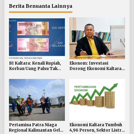
Berita Benuanta Lainnya
BI Kaltara: Kenali Rupiah,
Ekonom: Investasi
Korban Uang Palsu Tak
Dorong Ekonomi Kaltara,
Bisa Dapat Penggantian
Sektor Lain Jangan
Diabaikan
Pertamina Patra Niaga
Ekonomi Kaltara Tumbuh
Regional Kalimantan Gelar
4,96 Persen, Sektor Listrik