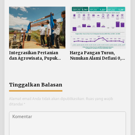
Simulasi OKD Level 1 di
Jadi Penggerak Utama
Fuel Terminal Tarakan
Integrasikan Pertanian
Harga Pangan Turun,
dan Agrowisata, Pupuk
Nunukan Alami Deflasi 0,74
Kaltim Resmikan
Persen di Juli 2026
Kampung Sawah Abadi di
Bulutana Sulsel
Tinggalkan Balasan
Alamat email Anda tidak akan dipublikasikan.
Ruas yang wajib
ditandai
*