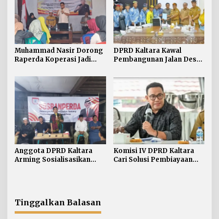
Muhammad Nasir Dorong
DPRD Kaltara Kawal
Raperda Koperasi Jadi
Pembangunan Jalan Desa
Payung Hukum Penguatan
Atap untuk Buka Akses
UMKM di Kaltara
Wilayah Perbatasan
Anggota DPRD Kaltara
Komisi IV DPRD Kaltara
Arming Sosialisasikan
Cari Solusi Pembiayaan
Ranperda di Nunukan
JKN Demi Jaga Target UHC
Tengah
Tinggalkan Balasan