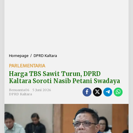
Homepage
/
DPRD Kaltara
H
a
PARLEMENTARIA
r
g
Harga TBS Sawit Turun, DPRD
a
Kaltara Soroti Nasib Petani Swadaya
T
B
Benuanta06
5 Juni 2026
S
DPRD Kaltara
S
a
w
i
t
T
u