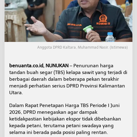
r
u
n
,
D
P
R
D
K
Anggota DPRD Kaltara, Muhammad Nasir. (Istimewa)
a
l
t
benuanta.co.id, NUNUKAN
– Penurunan harga
a
tandan buah segar (TBS) kelapa sawit yang terjadi di
r
berbagai daerah dalam beberapa pekan terakhir
a
menjadi perhatian serius DPRD Provinsi Kalimantan
S
o
Utara.
r
o
Dalam Rapat Penetapan Harga TBS Periode I Juni
t
2026, DPRD menegaskan agar dampak
i
ketidakpastian kebijakan ekspor tidak dibebankan
N
a
kepada petani, terutama petani swadaya yang
s
selama ini berada pada posisi paling rentan.
i