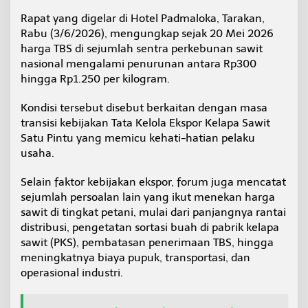
b
Rapat yang digelar di Hotel Padmaloka, Tarakan,
P
Rabu (3/6/2026), mengungkap sejak 20 Mei 2026
e
t
harga TBS di sejumlah sentra perkebunan sawit
a
nasional mengalami penurunan antara Rp300
n
hingga Rp1.250 per kilogram.
i
S
Kondisi tersebut disebut berkaitan dengan masa
w
a
transisi kebijakan Tata Kelola Ekspor Kelapa Sawit
d
Satu Pintu yang memicu kehati-hatian pelaku
a
usaha.
y
a
Selain faktor kebijakan ekspor, forum juga mencatat
sejumlah persoalan lain yang ikut menekan harga
sawit di tingkat petani, mulai dari panjangnya rantai
distribusi, pengetatan sortasi buah di pabrik kelapa
sawit (PKS), pembatasan penerimaan TBS, hingga
meningkatnya biaya pupuk, transportasi, dan
operasional industri.