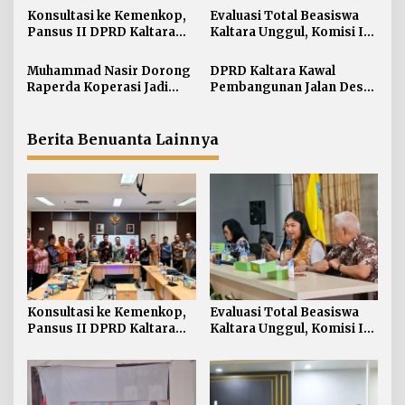
i
Konsultasi ke Kemenkop,
Evaluasi Total Beasiswa
Pansus II DPRD Kaltara
Kaltara Unggul, Komisi IV
p
Soroti Kualitas Koperasi
DPRD Kaltara Usul Jalur
o
Umum Dibuka untuk
Muhammad Nasir Dorong
DPRD Kaltara Kawal
s
Semua Kampus
Raperda Koperasi Jadi
Pembangunan Jalan Desa
Payung Hukum Penguatan
Atap untuk Buka Akses
UMKM di Kaltara
Wilayah Perbatasan
Berita Benuanta Lainnya
Konsultasi ke Kemenkop,
Evaluasi Total Beasiswa
Pansus II DPRD Kaltara
Kaltara Unggul, Komisi IV
Soroti Kualitas Koperasi
DPRD Kaltara Usul Jalur
Umum Dibuka untuk
Semua Kampus