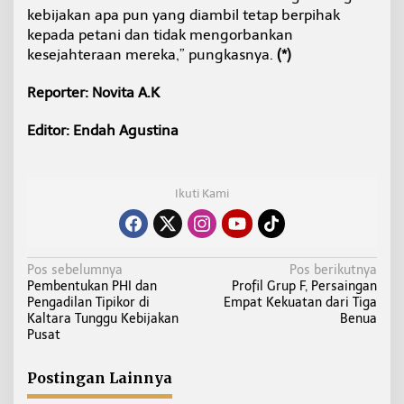
kebijakan apa pun yang diambil tetap berpihak
kepada petani dan tidak mengorbankan
kesejahteraan mereka,” pungkasnya.
(*)
Reporter: Novita A.K
Editor: Endah Agustina
Ikuti Kami
N
Pos sebelumnya
Pos berikutnya
Pembentukan PHI dan
Profil Grup F, Persaingan
a
Pengadilan Tipikor di
Empat Kekuatan dari Tiga
v
Kaltara Tunggu Kebijakan
Benua
i
Pusat
g
a
Postingan Lainnya
s